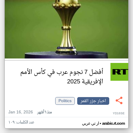
أفضل 7 نجوم عرب في كأس الأمم
الإفريقية 2025
اخبار جزر القمر
Politics
Jan 16, 2026
منذ ٦ أشهر
YD16SE
عدد الكلمات: ١٠٩
•
arabic.rt.com
ار تي عربي