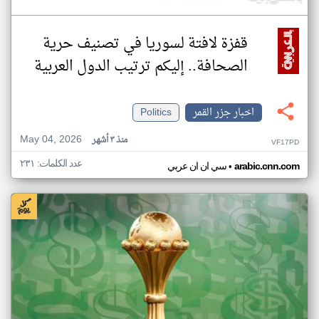
قفزة لافتة لسوريا في تصنيف حرية
الصحافة.. إليكم ترتيب الدول العربية
اخبار جزر القمر
Politics
May 04, 2026
منذ ٣ أشهر
VF17PD
عدد الكلمات: ٢٣١
•
arabic.cnn.com
سي ان ان عربي