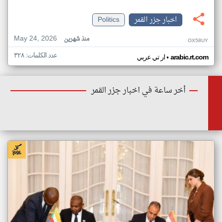
اخبار جزر القمر
Politics
May 24, 2026
منذ شهرين
OX58UY
عدد الكلمات: ٣٢٨
•
arabic.rt.com
ار تي عربي
أخر ساعة في اخبار جزر القمر