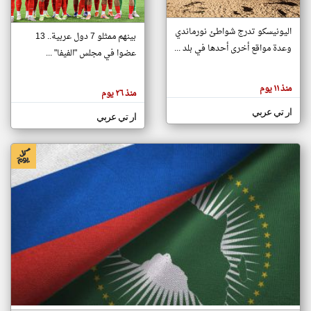
اليونيسكو تدرج شواطئ نورماندي
بينهم ممثلو 7 دول عربية.. 13
klyoum.com
وعدة مواقع أخرى أحدها في بلد ...
تغيير الدولة
عضوا في مجلس "الفيفا" ...
تعبر
مصادر الأخبار من جزر القمر
المقالات
الموجوده
اخبار جزر القمر على مدار الساعة
منذ ١١ يوم
هنا عن
منذ ٢٦ يوم
وجهة
نظر
أهم اخبار جزر القمر العاجلة والمباشرة
ار تي عربي
كاتبيها.
ار تي عربي