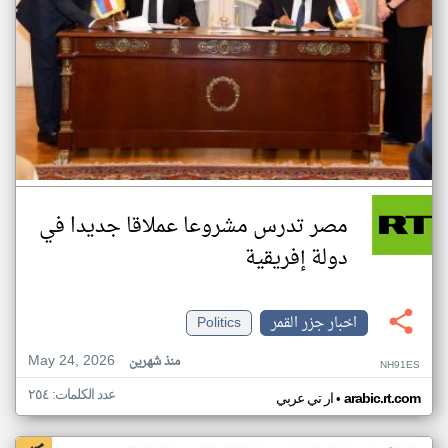
مصر تدرس مشروعا عملاقا جديدا في
دولة إفريقية
اخبار جزر القمر
Politics
May 24, 2026
منذ شهرين
NH91ES
عدد الكلمات: ٢٥٤
•
arabic.rt.com
ار تي عربي