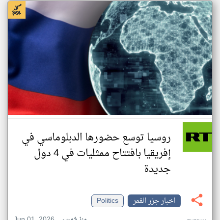
روسيا توسع حضورها الدبلوماسي في
إفريقيا بافتتاح ممثليات في 4 دول
جديدة
اخبار جزر القمر
Politics
Jun 01, 2026