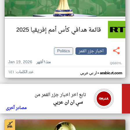
قائمة هدافي كأس أمم إفريقيا 2025
اخبار جزر القمر
Politics
Jan 19, 2026
منذ ٦ أشهر
QG60YL
عدد الكلمات: ١٤١
•
arabic.rt.com
ار تي عربي
تابع اخر اخبار جزر القمر من
سي ان ان عربي
مصادر أخرى