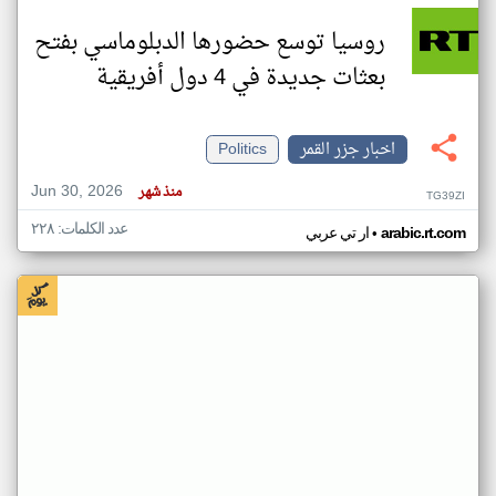
روسيا توسع حضورها الدبلوماسي بفتح
بعثات جديدة في 4 دول أفريقية
اخبار جزر القمر
Politics
Jun 30, 2026
منذ شهر
TG39ZI
عدد الكلمات: ٢٢٨
•
arabic.rt.com
ار تي عربي