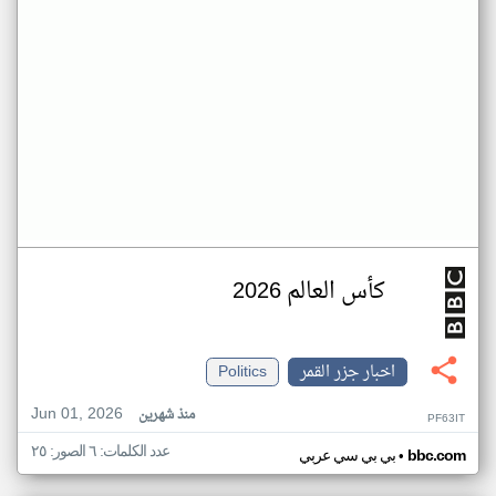
كأس العالم 2026
اخبار جزر القمر
Politics
Jun 01, 2026
منذ شهرين
PF63IT
عدد الكلمات: ٦ الصور: ٢٥
•
bbc.com
بي بي سي عربي