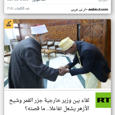
منذ شهرين
TN75KY
عدد الكلمات: ٢١٥
•
arabic.rt.com
ار تي عربي
لقاء بين وزير خارجية جزر القمر وشيخ
الأزهر يشعل تفاعلا.. ما قصته؟