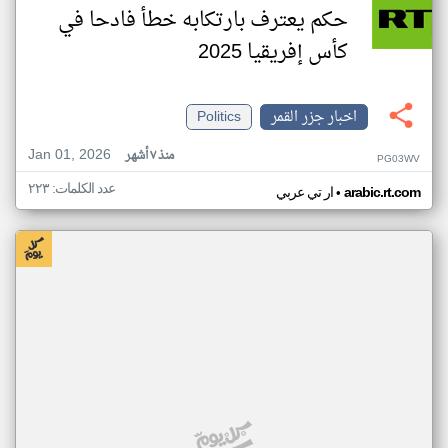
حكم يعترف بارتكابه خطأ فادحا في
كأس إفريقيا 2025
اخبار جزر القمر
Politics
Jan 01, 2026
منذ ٧ أشهر
PG03WV
عدد الكلمات: ٢٢٣
•
arabic.rt.com
ار تي عربي