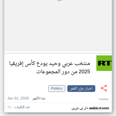
منتخب عربي وحيد يودع كأس إفريقيا
2025 من دور المجموعات
اخبار جزر القمر
Politics
Jan 01, 2026
منذ ٧ أشهر
YU55DX
عدد الكلمات: ١١٠
•
arabic.rt.com
ار تي عربي