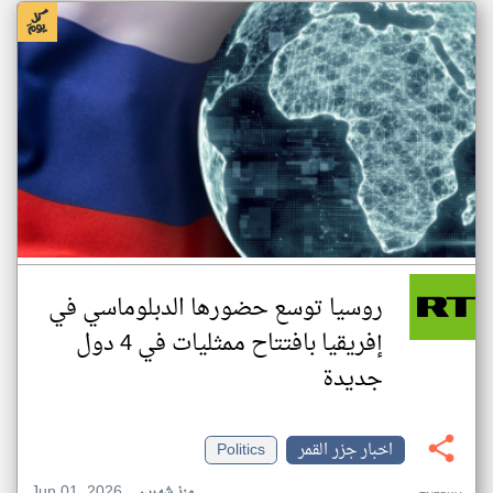
روسيا توسع حضورها الدبلوماسي في
إفريقيا بافتتاح ممثليات في 4 دول
جديدة
اخبار جزر القمر
Politics
Jun 01, 2026