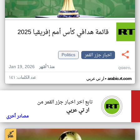
قائمة هدافي كأس أمم إفريقيا 2025
اخبار جزر القمر
Politics
Jan 19, 2026
منذ ٦ أشهر
QG60YL
عدد الكلمات: ١٤١
•
arabic.rt.com
ار تي عربي
تابع اخر اخبار جزر القمر من
ار تي عربي
مصادر أخرى