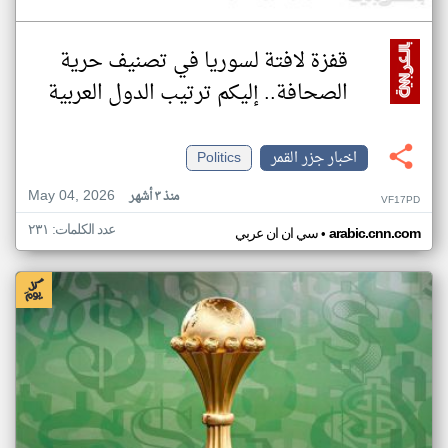
قفزة لافتة لسوريا في تصنيف حرية
الصحافة.. إليكم ترتيب الدول العربية
اخبار جزر القمر
Politics
May 04, 2026
منذ ٣ أشهر
VF17PD
عدد الكلمات: ٢٣١
•
arabic.cnn.com
سي ان ان عربي