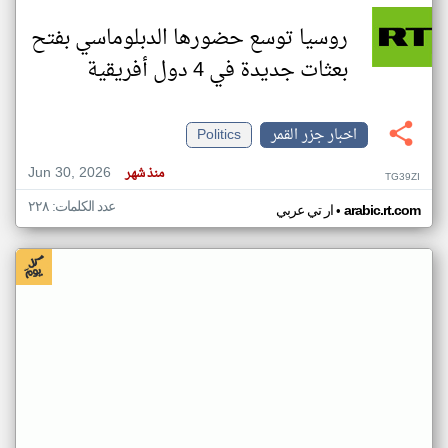
روسيا توسع حضورها الدبلوماسي بفتح
بعثات جديدة في 4 دول أفريقية
اخبار جزر القمر
Politics
Jun 30, 2026
منذ شهر
TG39ZI
عدد الكلمات: ٢٢٨
•
arabic.rt.com
ار تي عربي