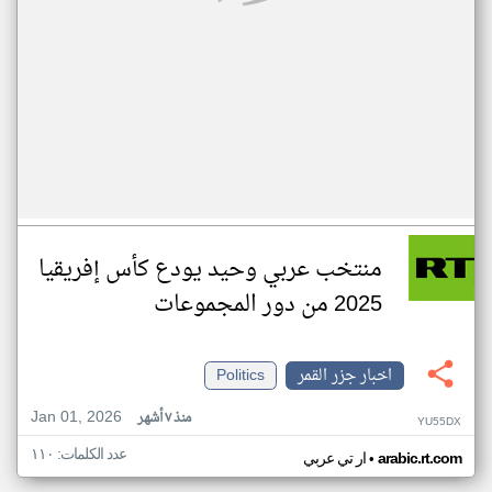
منتخب عربي وحيد يودع كأس إفريقيا
2025 من دور المجموعات
اخبار جزر القمر
Politics
Jan 01, 2026
منذ ٧ أشهر
YU55DX
عدد الكلمات: ١١٠
•
arabic.rt.com
ار تي عربي