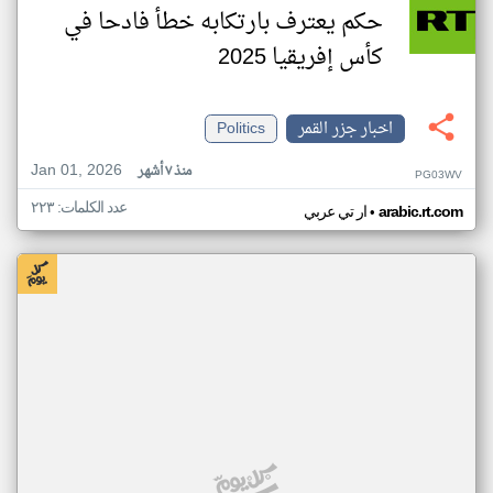
حكم يعترف بارتكابه خطأ فادحا في
كأس إفريقيا 2025
اخبار جزر القمر
Politics
Jan 01, 2026
منذ ٧ أشهر
PG03WV
عدد الكلمات: ٢٢٣
•
arabic.rt.com
ار تي عربي