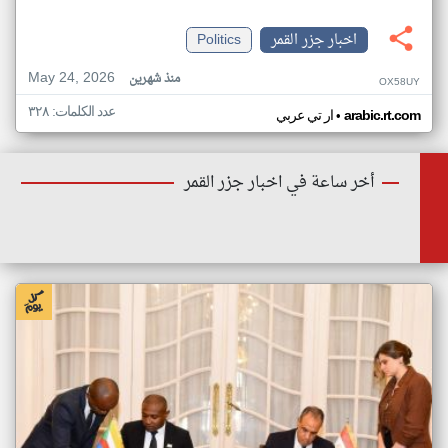
اخبار جزر القمر
Politics
May 24, 2026
منذ شهرين
OX58UY
عدد الكلمات: ٣٢٨
•
arabic.rt.com
ار تي عربي
أخر ساعة في اخبار جزر القمر