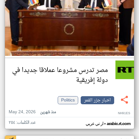
مصر تدرس مشروعا عملاقا جديدا في
دولة إفريقية
اخبار جزر القمر
Politics
May 24, 2026
منذ شهرين
NH91ES
عدد الكلمات: ٢٥٤
•
arabic.rt.com
ار تي عربي