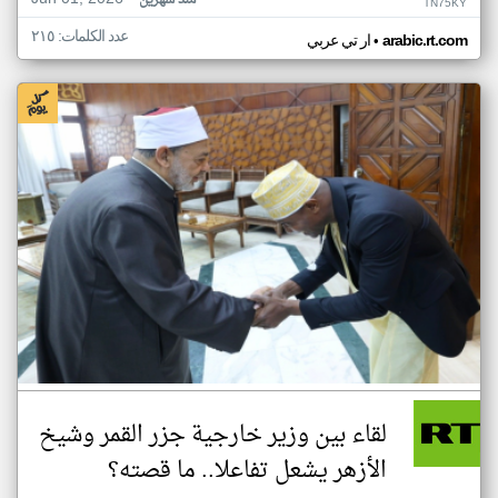
منذ شهرين
TN75KY
عدد الكلمات: ٢١٥
•
arabic.rt.com
ار تي عربي
لقاء بين وزير خارجية جزر القمر وشيخ
الأزهر يشعل تفاعلا.. ما قصته؟