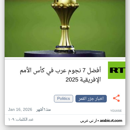
أفضل 7 نجوم عرب في كأس الأمم
الإفريقية 2025
اخبار جزر القمر
Politics
Jan 16, 2026
منذ ٦ أشهر
YD16SE
عدد الكلمات: ١٠٩
•
arabic.rt.com
ار تي عربي