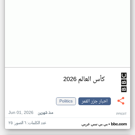
كأس العالم 2026
اخبار جزر القمر
Politics
Jun 01, 2026
منذ شهرين
PF63IT
عدد الكلمات: ٦ الصور: ٢٥
•
bbc.com
بي بي سي عربي