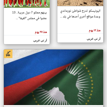
اليونيسكو تدرج شواطئ نورماندي
بينهم ممثلو 7 دول عربية.. 13
klyoum.com
وعدة مواقع أخرى أحدها في بلد ...
تغيير الدولة
عضوا في مجلس "الفيفا" ...
تعبر
مصادر الأخبار من جزر القمر
المقالات
الموجوده
اخبار جزر القمر على مدار الساعة
منذ ١٢ يوم
هنا عن
منذ ٢٧ يوم
وجهة
نظر
أهم اخبار جزر القمر العاجلة والمباشرة
ار تي عربي
كاتبيها.
ار تي عربي