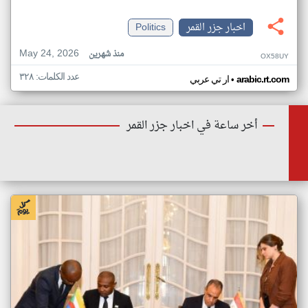
اخبار جزر القمر
Politics
May 24, 2026
منذ شهرين
OX58UY
عدد الكلمات: ٣٢٨
•
arabic.rt.com
ار تي عربي
أخر ساعة في اخبار جزر القمر