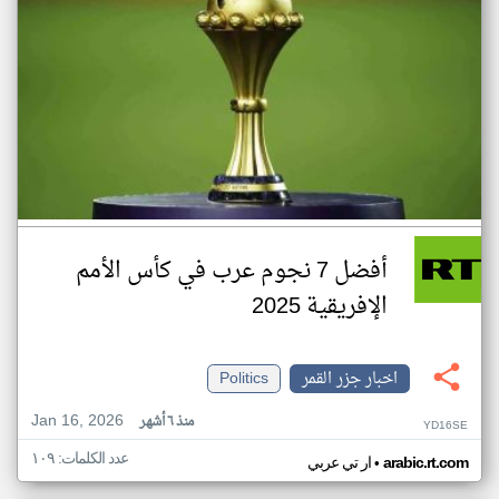
أفضل 7 نجوم عرب في كأس الأمم
الإفريقية 2025
اخبار جزر القمر
Politics
Jan 16, 2026
منذ ٦ أشهر
YD16SE
عدد الكلمات: ١٠٩
•
arabic.rt.com
ار تي عربي