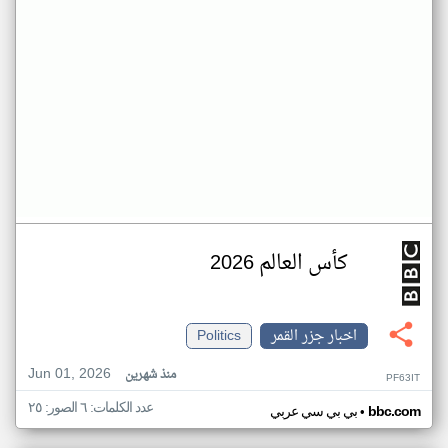
كأس العالم 2026
اخبار جزر القمر
Politics
Jun 01, 2026
منذ شهرين
PF63IT
عدد الكلمات: ٦ الصور: ٢٥
•
bbc.com
بي بي سي عربي