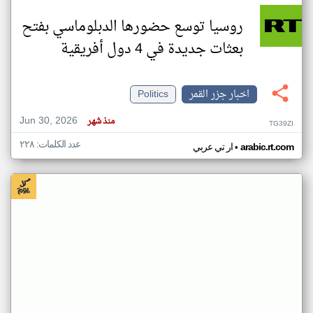
روسيا توسع حضورها الدبلوماسي بفتح
بعثات جديدة في 4 دول أفريقية
اخبار جزر القمر
Politics
Jun 30, 2026
منذ شهر
TG39ZI
عدد الكلمات: ٢٢٨
•
arabic.rt.com
ار تي عربي