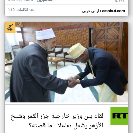
منذ شهرين
TN75KY
عدد الكلمات: ٢١٥
•
arabic.rt.com
ار تي عربي
لقاء بين وزير خارجية جزر القمر وشيخ
الأزهر يشعل تفاعلا.. ما قصته؟