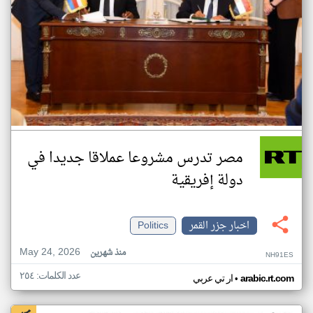
مصر تدرس مشروعا عملاقا جديدا في
دولة إفريقية
اخبار جزر القمر
Politics
May 24, 2026
منذ شهرين
NH91ES
عدد الكلمات: ٢٥٤
•
arabic.rt.com
ار تي عربي