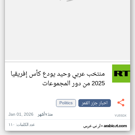
منتخب عربي وحيد يودع كأس إفريقيا
2025 من دور المجموعات
اخبار جزر القمر
Politics
Jan 01, 2026
منذ ٧ أشهر
YU55DX
عدد الكلمات: ١١٠
•
arabic.rt.com
ار تي عربي