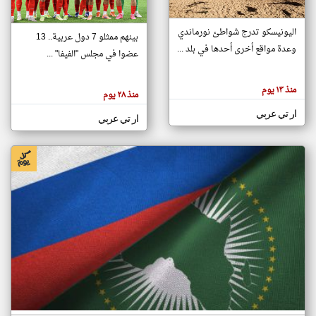
اليونيسكو تدرج شواطئ نورماندي
بينهم ممثلو 7 دول عربية.. 13
klyoum.com
وعدة مواقع أخرى أحدها في بلد ...
تغيير الدولة
عضوا في مجلس "الفيفا" ...
تعبر
مصادر الأخبار من جزر القمر
المقالات
الموجوده
اخبار جزر القمر على مدار الساعة
منذ ١٣ يوم
هنا عن
منذ ٢٨ يوم
وجهة
نظر
أهم اخبار جزر القمر العاجلة والمباشرة
ار تي عربي
كاتبيها.
ار تي عربي