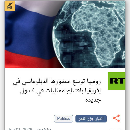
روسيا توسع حضورها الدبلوماسي في
إفريقيا بافتتاح ممثليات في 4 دول
جديدة
اخبار جزر القمر
Politics
Jun 01, 2026