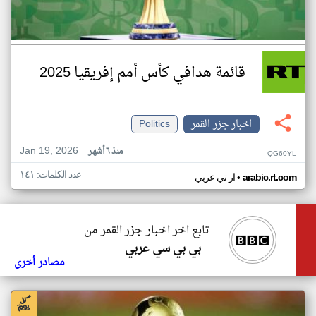
قائمة هدافي كأس أمم إفريقيا 2025
اخبار جزر القمر
Politics
Jan 19, 2026
منذ ٦ أشهر
QG60YL
عدد الكلمات: ١٤١
•
arabic.rt.com
ار تي عربي
تابع اخر اخبار جزر القمر من
بي بي سي عربي
مصادر أخرى