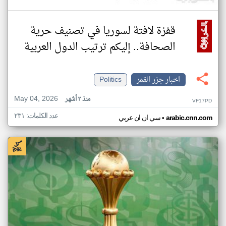
قفزة لافتة لسوريا في تصنيف حرية
الصحافة.. إليكم ترتيب الدول العربية
اخبار جزر القمر
Politics
May 04, 2026
منذ ٣ أشهر
VF17PD
عدد الكلمات: ٢٣١
•
arabic.cnn.com
سي ان ان عربي