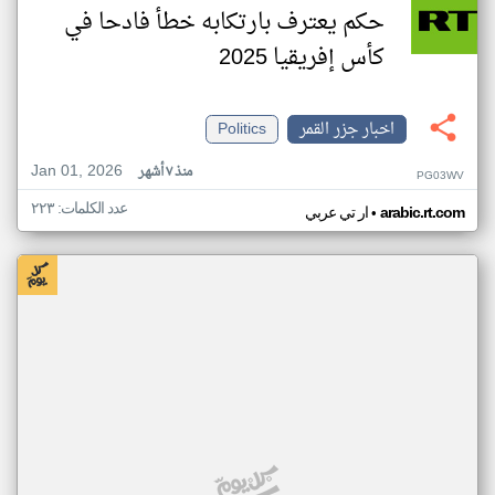
حكم يعترف بارتكابه خطأ فادحا في
كأس إفريقيا 2025
اخبار جزر القمر
Politics
Jan 01, 2026
منذ ٧ أشهر
PG03WV
عدد الكلمات: ٢٢٣
•
arabic.rt.com
ار تي عربي