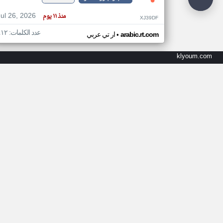
Jul 26, 2026
منذ ١١ يوم
XJ39DF
عدد الكلمات: ٤١٢
•
arabic.rt.com
ار تي عربي
klyoum.com
اخبار جزر القمر من بي بي سي عربي
كأس العالم 2026
اخبار جزر القمر
Politics
Jun 01, 2026
منذ شهرين
PF63IT