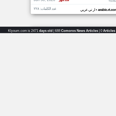
Jun 30, 2026
منذ شهر
TG39
عدد الكلمات: ٢٢٨
•
arabic.rt.c
ار تي عربي
Klyoum.com is 2471
days old
|
688
Comoros News Articles
|
0
Articles
بار جزر القمر من ار تي عربي