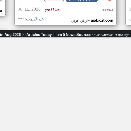
ZI
Jul 11, 2026
منذ ٢٦ يوم
EE45AI
om
عدد الكلمات: ٢٢٦
•
arabic.rt.com
ار تي عربي
 in Aug 2026
|
0
Articles Today
|
from
5 News Sources
اخبار جزر القمر من ار تي عربي
اخ
~~ last update: 21 min ago