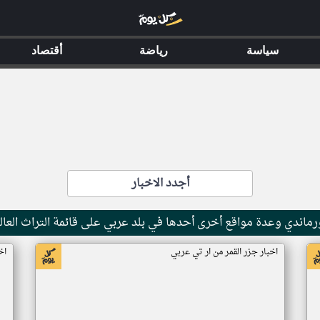
سياسة
رياضة
أقتصاد
أجدد الاخبار
ماندي وعدة مواقع أخرى أحدها في بلد عربي على قائمة التراث العال
اخبار جزر القمر من ار تي عربي
اخ