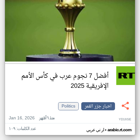
أفضل 7 نجوم عرب في كأس الأمم
الإفريقية 2025
اخبار جزر القمر
Politics
Jan 16, 2026
منذ ٦ أشهر
YD16SE
عدد الكلمات: ١٠٩
•
arabic.rt.com
ار تي عربي