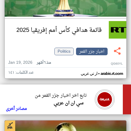
قائمة هدافي كأس أمم إفريقيا 2025
اخبار جزر القمر
Politics
Jan 19, 2026
منذ ٦ أشهر
QG60YL
عدد الكلمات: ١٤١
•
arabic.rt.com
ار تي عربي
تابع اخر اخبار جزر القمر من
سي ان ان عربي
مصادر أخرى