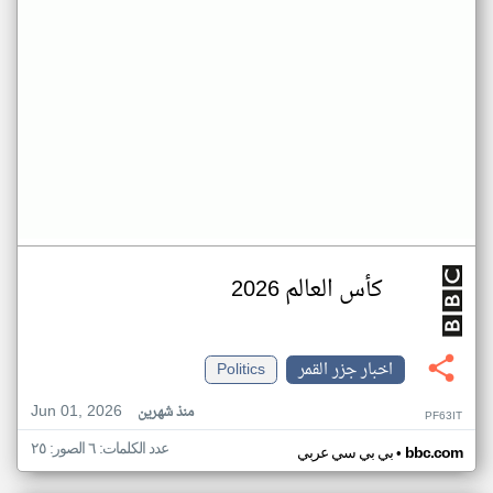
كأس العالم 2026
اخبار جزر القمر
Politics
Jun 01, 2026
منذ شهرين
PF63IT
عدد الكلمات: ٦ الصور: ٢٥
•
bbc.com
بي بي سي عربي