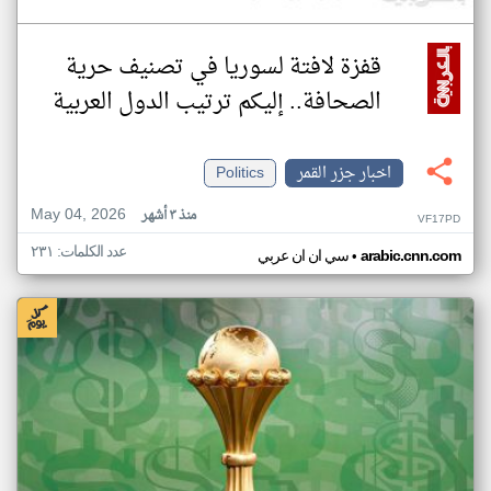
قفزة لافتة لسوريا في تصنيف حرية
الصحافة.. إليكم ترتيب الدول العربية
اخبار جزر القمر
Politics
May 04, 2026
منذ ٣ أشهر
VF17PD
عدد الكلمات: ٢٣١
•
arabic.cnn.com
سي ان ان عربي