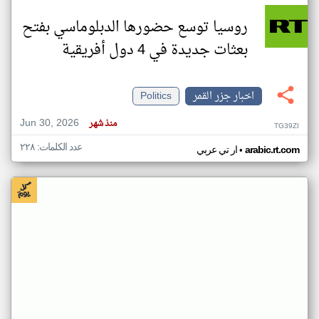
روسيا توسع حضورها الدبلوماسي بفتح
بعثات جديدة في 4 دول أفريقية
اخبار جزر القمر
Politics
Jun 30, 2026
منذ شهر
TG39ZI
عدد الكلمات: ٢٢٨
•
arabic.rt.com
ار تي عربي