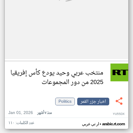
منتخب عربي وحيد يودع كأس إفريقيا
2025 من دور المجموعات
اخبار جزر القمر
Politics
Jan 01, 2026
منذ ٧ أشهر
YU55DX
عدد الكلمات: ١١٠
•
arabic.rt.com
ار تي عربي