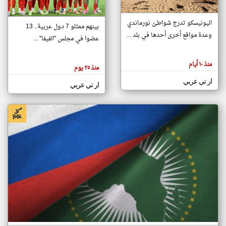
اليونيسكو تدرج شواطئ نورماندي
بينهم ممثلو 7 دول عربية.. 13
klyoum.com
وعدة مواقع أخرى أحدها في بلد ...
تغيير الدولة
عضوا في مجلس "الفيفا" ...
تعبر
مصادر الأخبار من جزر القمر
المقالات
الموجوده
اخبار جزر القمر على مدار الساعة
منذ ١٠ أيام
هنا عن
منذ ٢٥ يوم
وجهة
نظر
أهم اخبار جزر القمر العاجلة والمباشرة
ار تي عربي
كاتبيها.
ار تي عربي