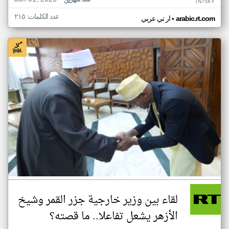
منذ شهرين
TN75KY
عدد الكلمات: ٢١٥
•
arabic.rt.com
ار تي عربي
لقاء بين وزير خارجية جزر القمر وشيخ
الأزهر يشعل تفاعلا.. ما قصته؟