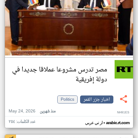
مصر تدرس مشروعا عملاقا جديدا في
دولة إفريقية
اخبار جزر القمر
Politics
May 24, 2026
منذ شهرين
NH91ES
عدد الكلمات: ٢٥٤
•
arabic.rt.com
ار تي عربي