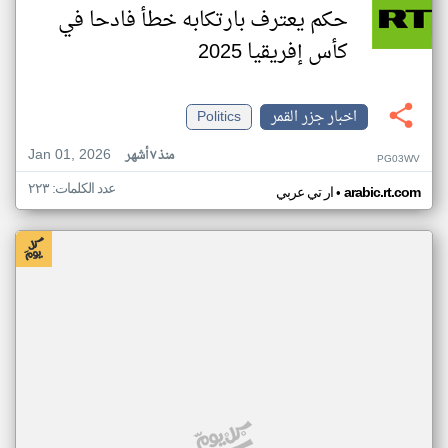
حكم يعترف بارتكابه خطأ فادحا في
كأس إفريقيا 2025
اخبار جزر القمر
Politics
Jan 01, 2026
منذ ٧ أشهر
PG03WV
عدد الكلمات: ٢٢٣
•
arabic.rt.com
ار تي عربي