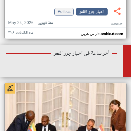
اخبار جزر القمر
Politics
May 24, 2026
منذ شهرين
OX58UY
عدد الكلمات: ٣٢٨
•
arabic.rt.com
ار تي عربي
أخر ساعة في اخبار جزر القمر