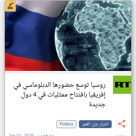
روسيا توسع حضورها الدبلوماسي في
إفريقيا بافتتاح ممثليات في 4 دول
جديدة
اخبار جزر القمر
Politics
Jun 01, 2026