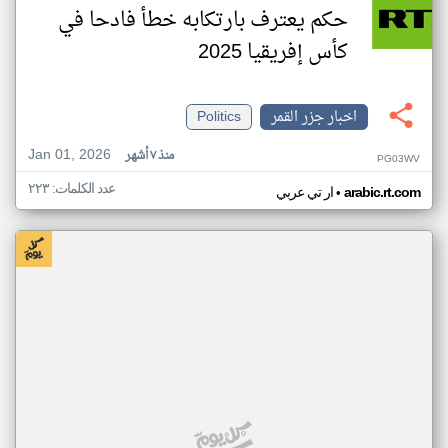
حكم يعترف بارتكابه خطأ فادحا في
كأس إفريقيا 2025
اخبار جزر القمر
Politics
Jan 01, 2026
منذ ٧ أشهر
PG03WV
عدد الكلمات: ٢٢٣
•
arabic.rt.com
ار تي عربي