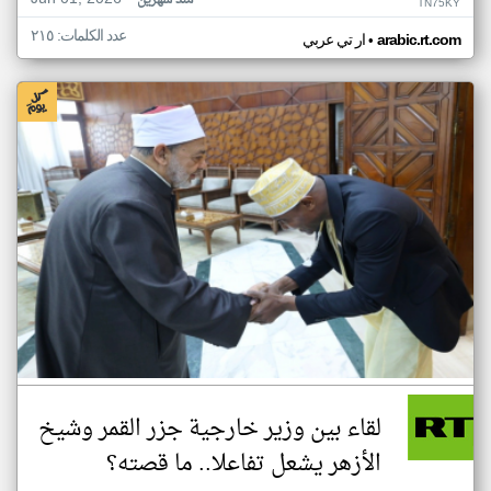
منذ شهرين
TN75KY
عدد الكلمات: ٢١٥
•
arabic.rt.com
ار تي عربي
لقاء بين وزير خارجية جزر القمر وشيخ
الأزهر يشعل تفاعلا.. ما قصته؟