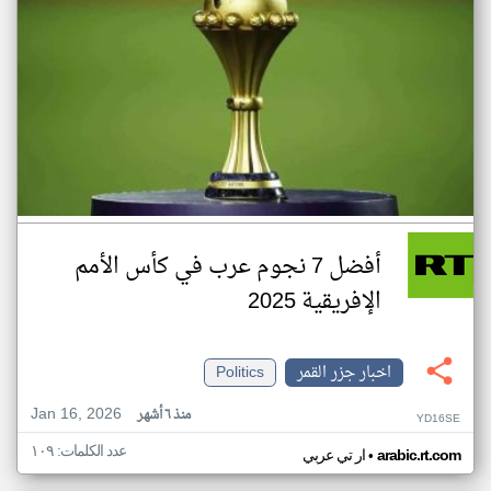
أفضل 7 نجوم عرب في كأس الأمم
الإفريقية 2025
اخبار جزر القمر
Politics
Jan 16, 2026
منذ ٦ أشهر
YD16SE
عدد الكلمات: ١٠٩
•
arabic.rt.com
ار تي عربي