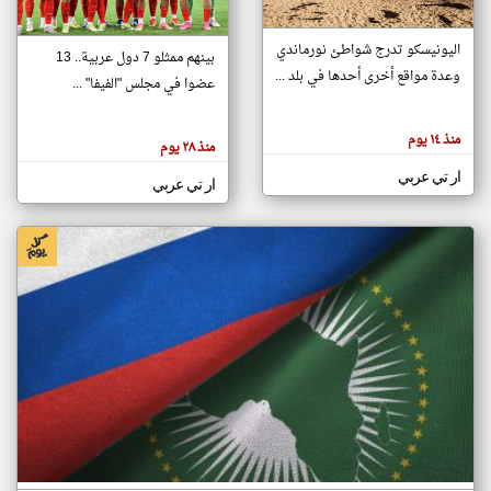
اليونيسكو تدرج شواطئ نورماندي
بينهم ممثلو 7 دول عربية.. 13
klyoum.com
وعدة مواقع أخرى أحدها في بلد ...
تغيير الدولة
عضوا في مجلس "الفيفا" ...
تعبر
مصادر الأخبار من جزر القمر
المقالات
الموجوده
اخبار جزر القمر على مدار الساعة
منذ ١٤ يوم
هنا عن
منذ ٢٨ يوم
وجهة
نظر
أهم اخبار جزر القمر العاجلة والمباشرة
ار تي عربي
كاتبيها.
ار تي عربي