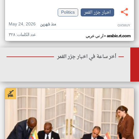
اخبار جزر القمر
Politics
May 24, 2026
منذ شهرين
OX58UY
عدد الكلمات: ٣٢٨
•
arabic.rt.com
ار تي عربي
أخر ساعة في اخبار جزر القمر