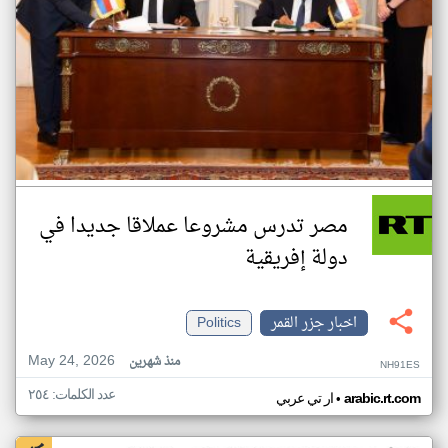
مصر تدرس مشروعا عملاقا جديدا في
دولة إفريقية
اخبار جزر القمر
Politics
May 24, 2026
منذ شهرين
NH91ES
عدد الكلمات: ٢٥٤
•
arabic.rt.com
ار تي عربي