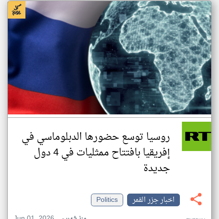
روسيا توسع حضورها الدبلوماسي في
إفريقيا بافتتاح ممثليات في 4 دول
جديدة
اخبار جزر القمر
Politics
Jun 01, 2026