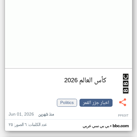
كأس العالم 2026
اخبار جزر القمر
Politics
Jun 01, 2026
منذ شهرين
PF63IT
عدد الكلمات: ٦ الصور: ٢٥
•
bbc.com
بي بي سي عربي