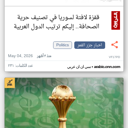
قفزة لافتة لسوريا في تصنيف حرية
الصحافة.. إليكم ترتيب الدول العربية
اخبار جزر القمر
Politics
May 04, 2026
منذ ٣ أشهر
VF17PD
عدد الكلمات: ٢٣١
•
arabic.cnn.com
سي ان ان عربي