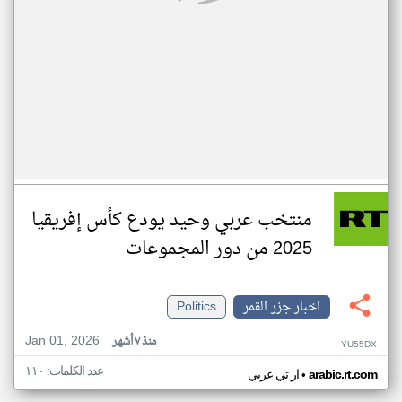
منتخب عربي وحيد يودع كأس إفريقيا
2025 من دور المجموعات
اخبار جزر القمر
Politics
Jan 01, 2026
منذ ٧ أشهر
YU55DX
عدد الكلمات: ١١٠
•
arabic.rt.com
ار تي عربي