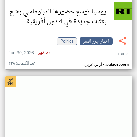
روسيا توسع حضورها الدبلوماسي بفتح
بعثات جديدة في 4 دول أفريقية
اخبار جزر القمر
Politics
Jun 30, 2026
منذ شهر
TG39ZI
عدد الكلمات: ٢٢٨
•
arabic.rt.com
ار تي عربي