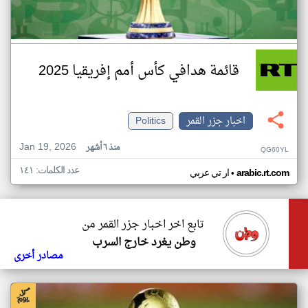
قائمة هدافي كأس أمم إفريقيا 2025
اخبار جزر القمر
Politics
Jan 19, 2026
منذ ٦ أشهر
QG60YL
عدد الكلمات: ١٤١
•
arabic.rt.com
ار تي عربي
تابع اخر اخبار جزر القمر من
وطن يغرد خارج السرب
مصادر أخرى