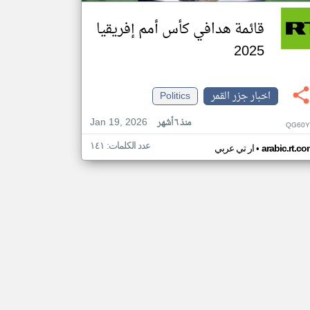
قائمة هدافي كأس أمم إفريقيا
2025
اخبار جزر القمر
Politics
Jan 19, 2026
منذ ٦ أشهر
QG60Y
عدد الكلمات: ١٤١
•
arabic.rt.c
ار تي عربي