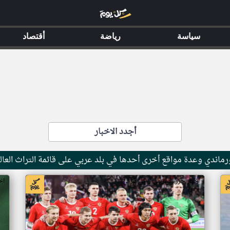
سياسة
رياضة
أقتصاد
أجدد الاخبار
ماندي وعدة مواقع أخرى أحدها في بلد عربي على قائمة التراث العال
اخبار جزر القمر من ار تي عربي
اخ