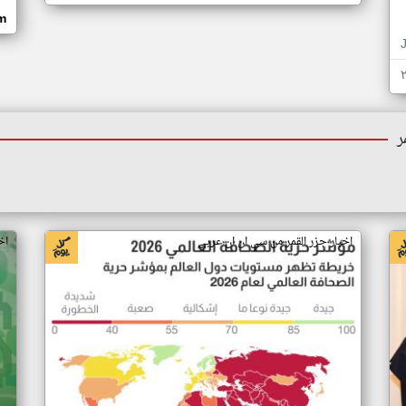
om
ر
اخبار جزر القمر من سي ان ان عربي
اخ