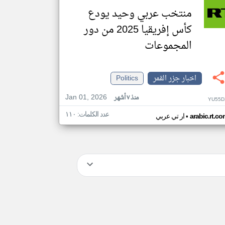
منتخب عربي وحيد يودع
كأس إفريقيا 2025 من دور
المجموعات
اخبار جزر القمر
Politics
Jan 01, 2026
منذ ٧ أشهر
YU55D
عدد الكلمات: ١١٠
•
arabic.rt.c
ار تي عربي