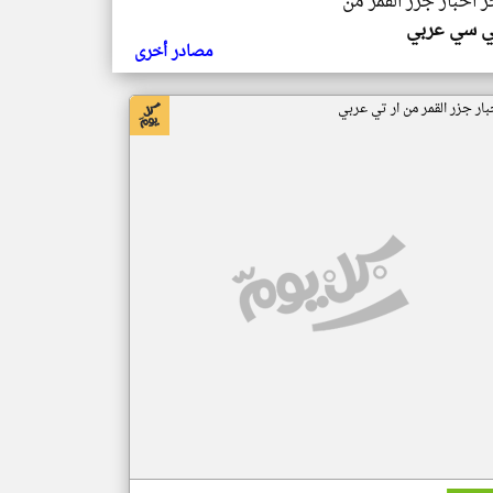
ر اخبار جزر القمر من
ي سي عربي
مصادر أخرى
بار جزر القمر من ار تي عربي