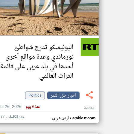
تعبر
المقالات
الموجوده
هنا عن
وجهة
اليونيسكو تدرج شواطئ
نظر
كاتبيها.
نورماندي وعدة مواقع أخرى
أحدها في بلد عربي على قائمة
التراث العالمي
اخبار جزر القمر
Politics
Jul 26, 2026
منذ ١١ يوم
XJ39DF
عدد الكلمات: ٤١٢
•
arabic.rt.com
ار تي عربي