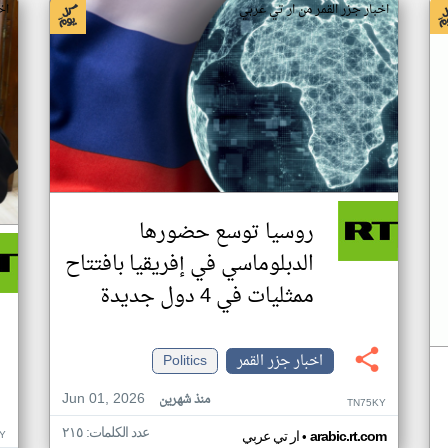
اخبار جزر القمر من ار تي عربي
اخ
روسيا توسع حضورها
الدبلوماسي في إفريقيا بافتتاح
ممثليات في 4 دول جديدة
اخبار جزر القمر
Politics
Jun 01, 2026
منذ شهرين
TN75KY
عدد الكلمات: ٢١٥
•
Y
arabic.rt.com
ار تي عربي