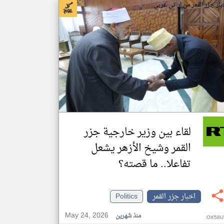
بار جزر القمر من ار تي عربي
لقاء بين وزير خارجية جزر
القمر وشيخ الأزهر يشعل
تفاعلا.. ما قصته؟
اخبار جزر القمر
Politics
May 24, 2026
منذ شهرين
OX58U