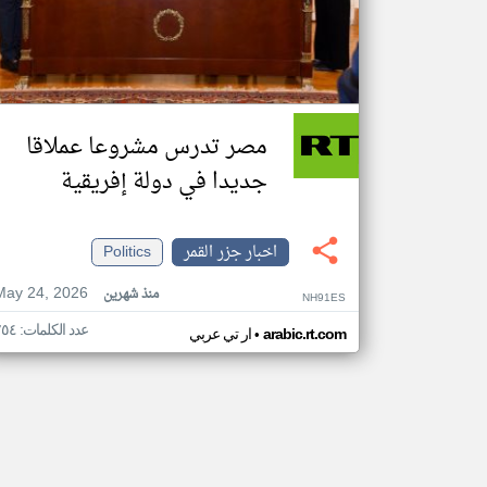
مصر تدرس مشروعا عملاقا
جديدا في دولة إفريقية
اخبار جزر القمر
Politics
May 24, 2026
منذ شهرين
NH91ES
عدد الكلمات: ٢٥٤
•
arabic.rt.com
ار تي عربي