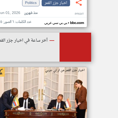
اخبار جزر القمر
Politics
Jun 01, 2026
منذ شهرين
PF63IT
عدد الكلمات: ٦ الصور: ٢٥
•
bbc.com
بي بي سي عربي
أخر ساعة في اخبار جزر القم
اخبار جزر القمر من ار تي عربي