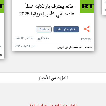
حكم يعترف بارتكابه خطأ
فادحا في كأس إفريقيا 2025
اخبار جزر القمر
Politics
Jan 01, 2026
منذ ٧ أشهر
PG03WV
عدد الكلمات: ٢٢٣
•
X
arabic.rt.com
ار تي عربي
om
المزيد من الأخبار
اخبار جزر القمر على مدار الساعة