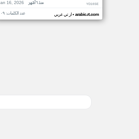
Jan 16, 2026
منذ ٦ أشهر
YD16SE
عدد الكلمات: ١٠٩
•
arabic.rt.com
ار تي عربي