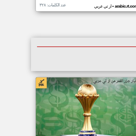
عدد الكلمات: ٣٢٨
•
arabic.rt.c
ار تي عربي
بار جزر القمر من ار تي عربي