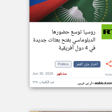
klyoum.com
تغيير الدولة
مصادر الأخبار من جزر القمر
روسيا توسع حضورها
اخبار جزر القمر على مدار الساعة
الدبلوماسي بفتح بعثات جديدة
أهم اخبار جزر القمر العاجلة والمباشرة
في 4 دول أفريقية
اخبار جزر القمر
Politics
Jun 30, 2026
منذ شهر
TG39
عدد الكلمات: ٢٢٨
•
arabic.rt.c
ار تي عربي