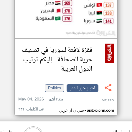
قفزة لافتة لسوريا في تصنيف
حرية الصحافة.. إليكم ترتيب
الدول العربية
اخبار جزر القمر
Politics
May 04, 2026
منذ ٣ أشهر
VF17PD
عدد الكلمات: ٢٣١
•
arabic.cnn.com
سي ان ان عربي