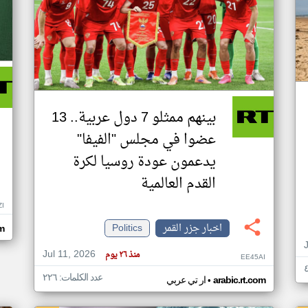
بينهم ممثلو 7 دول عربية.. 13
عضوا في مجلس "الفيفا"
يدعمون عودة روسيا لكرة
القدم العالمية
ZI
اخبار جزر القمر
Politics
om
Jul 11, 2026
منذ ٢٦ يوم
EE45AI
عدد الكلمات: ٢٢٦
•
arabic.rt.com
ار تي عربي