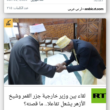
منذ شهرين
TN75KY
عدد الكلمات: ٢١٥
•
arabic.rt.com
ار تي عربي
لقاء بين وزير خارجية جزر القمر وشيخ
الأزهر يشعل تفاعلا.. ما قصته؟