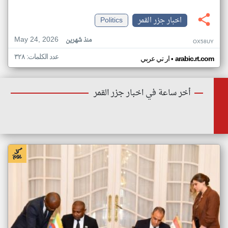
اخبار جزر القمر
Politics
May 24, 2026
منذ شهرين
OX58UY
عدد الكلمات: ٣٢٨
•
arabic.rt.com
ار تي عربي
أخر ساعة في اخبار جزر القمر