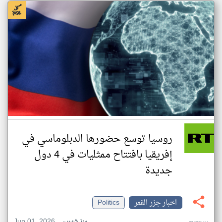
روسيا توسع حضورها الدبلوماسي في
إفريقيا بافتتاح ممثليات في 4 دول
جديدة
اخبار جزر القمر
Politics
Jun 01, 2026