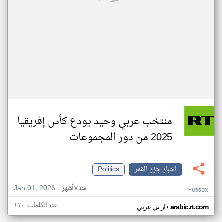
منتخب عربي وحيد يودع كأس إفريقيا
2025 من دور المجموعات
اخبار جزر القمر
Politics
Jan 01, 2026
منذ ٧ أشهر
YU55DX
عدد الكلمات: ١١٠
•
arabic.rt.com
ار تي عربي