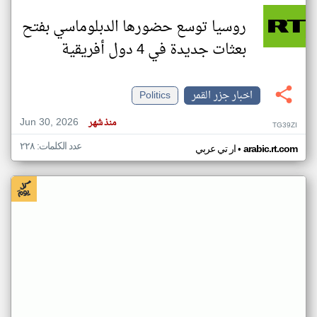
روسيا توسع حضورها الدبلوماسي بفتح
بعثات جديدة في 4 دول أفريقية
اخبار جزر القمر
Politics
Jun 30, 2026
منذ شهر
TG39ZI
عدد الكلمات: ٢٢٨
•
arabic.rt.com
ار تي عربي