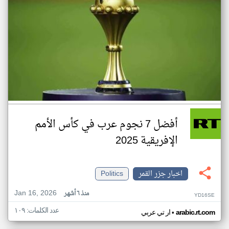
أفضل 7 نجوم عرب في كأس الأمم
الإفريقية 2025
اخبار جزر القمر
Politics
Jan 16, 2026
منذ ٦ أشهر
YD16SE
عدد الكلمات: ١٠٩
•
arabic.rt.com
ار تي عربي