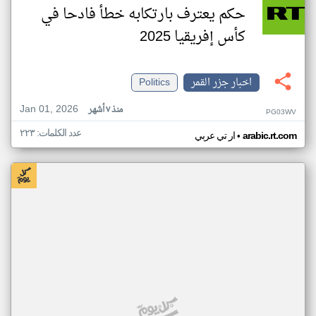
حكم يعترف بارتكابه خطأ فادحا في
كأس إفريقيا 2025
اخبار جزر القمر
Politics
Jan 01, 2026
منذ ٧ أشهر
PG03WV
عدد الكلمات: ٢٢٣
•
arabic.rt.com
ار تي عربي