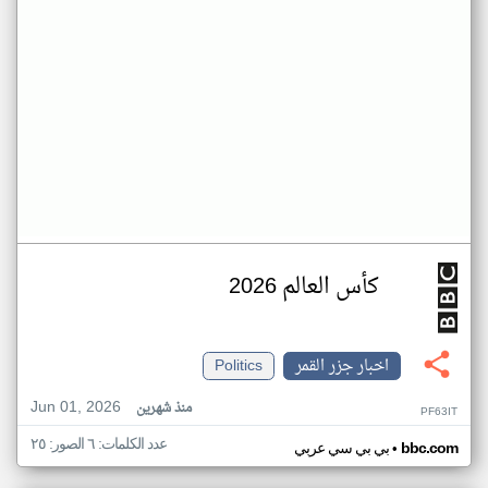
كأس العالم 2026
اخبار جزر القمر
Politics
Jun 01, 2026
منذ شهرين
PF63IT
عدد الكلمات: ٦ الصور: ٢٥
•
bbc.com
بي بي سي عربي