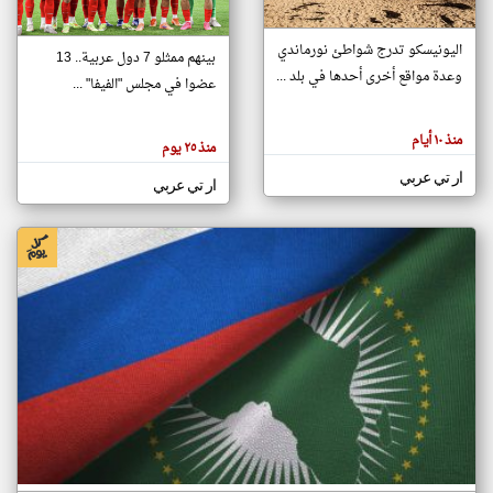
اليونيسكو تدرج شواطئ نورماندي
بينهم ممثلو 7 دول عربية.. 13
klyoum.com
وعدة مواقع أخرى أحدها في بلد ...
تغيير الدولة
عضوا في مجلس "الفيفا" ...
تعبر
مصادر الأخبار من جزر القمر
المقالات
الموجوده
اخبار جزر القمر على مدار الساعة
منذ ١٠ أيام
هنا عن
منذ ٢٥ يوم
وجهة
نظر
أهم اخبار جزر القمر العاجلة والمباشرة
ار تي عربي
كاتبيها.
ار تي عربي