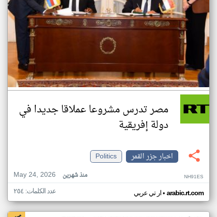
مصر تدرس مشروعا عملاقا جديدا في
دولة إفريقية
اخبار جزر القمر
Politics
May 24, 2026
منذ شهرين
NH91ES
عدد الكلمات: ٢٥٤
•
arabic.rt.com
ار تي عربي