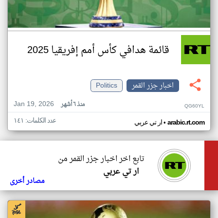
قائمة هدافي كأس أمم إفريقيا 2025
اخبار جزر القمر
Politics
Jan 19, 2026
منذ ٦ أشهر
QG60YL
عدد الكلمات: ١٤١
•
arabic.rt.com
ار تي عربي
تابع اخر اخبار جزر القمر من
ار تي عربي
مصادر أخرى