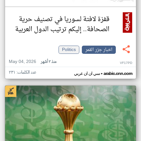
قفزة لافتة لسوريا في تصنيف حرية
الصحافة.. إليكم ترتيب الدول العربية
اخبار جزر القمر
Politics
May 04, 2026
منذ ٣ أشهر
VF17PD
عدد الكلمات: ٢٣١
•
arabic.cnn.com
سي ان ان عربي