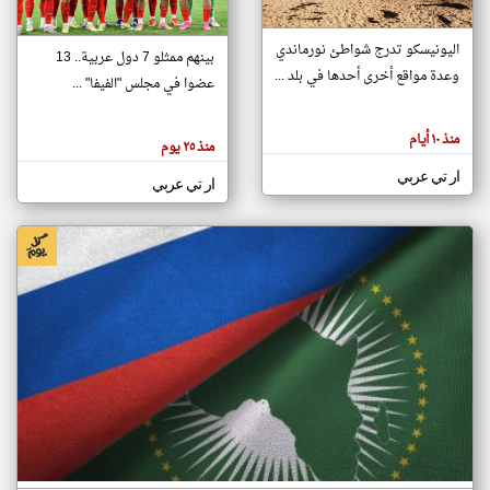
اليونيسكو تدرج شواطئ نورماندي
بينهم ممثلو 7 دول عربية.. 13
klyoum.com
وعدة مواقع أخرى أحدها في بلد ...
تغيير الدولة
عضوا في مجلس "الفيفا" ...
تعبر
مصادر الأخبار من جزر القمر
المقالات
الموجوده
اخبار جزر القمر على مدار الساعة
منذ ١٠ أيام
هنا عن
منذ ٢٥ يوم
وجهة
نظر
أهم اخبار جزر القمر العاجلة والمباشرة
ار تي عربي
كاتبيها.
ار تي عربي