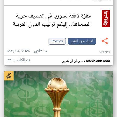
قفزة لافتة لسوريا في تصنيف حرية
الصحافة.. إليكم ترتيب الدول العربية
اخبار جزر القمر
Politics
May 04, 2026
منذ ٣ أشهر
VF17PD
عدد الكلمات: ٢٣١
•
arabic.cnn.com
سي ان ان عربي