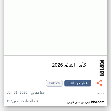
كأس العالم 2026
اخبار جزر القمر
Politics
Jun 01, 2026
منذ شهرين
PF63IT
عدد الكلمات: ٦ الصور: ٢٥
•
bbc.com
بي بي سي عربي