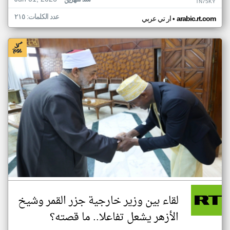
منذ شهرين
TN75KY
عدد الكلمات: ٢١٥
•
arabic.rt.com
ار تي عربي
لقاء بين وزير خارجية جزر القمر وشيخ
الأزهر يشعل تفاعلا.. ما قصته؟