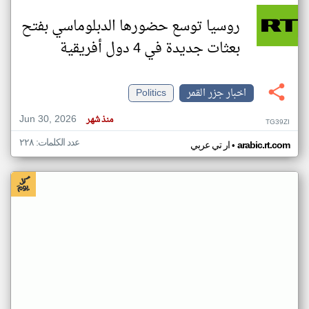
روسيا توسع حضورها الدبلوماسي بفتح
بعثات جديدة في 4 دول أفريقية
اخبار جزر القمر
Politics
Jun 30, 2026
منذ شهر
TG39ZI
عدد الكلمات: ٢٢٨
•
arabic.rt.com
ار تي عربي