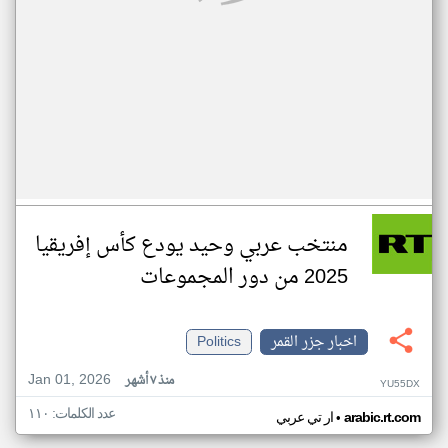
منتخب عربي وحيد يودع كأس إفريقيا
2025 من دور المجموعات
اخبار جزر القمر
Politics
Jan 01, 2026
منذ ٧ أشهر
YU55DX
عدد الكلمات: ١١٠
•
arabic.rt.com
ار تي عربي