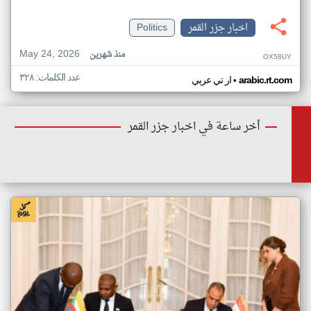
اخبار جزر القمر
Politics
May 24, 2026
منذ شهرين
OX58UY
عدد الكلمات: ٣٢٨
•
arabic.rt.com
ار تي عربي
أخر ساعة في اخبار جزر القمر