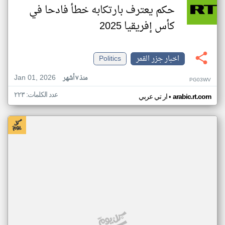
حكم يعترف بارتكابه خطأ فادحا في
كأس إفريقيا 2025
اخبار جزر القمر
Politics
Jan 01, 2026
منذ ٧ أشهر
PG03WV
عدد الكلمات: ٢٢٣
•
arabic.rt.com
ار تي عربي