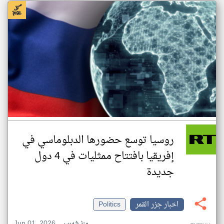
روسيا توسع حضورها الدبلوماسي في
إفريقيا بافتتاح ممثليات في 4 دول
جديدة
اخبار جزر القمر
Politics
Jun 01, 2026