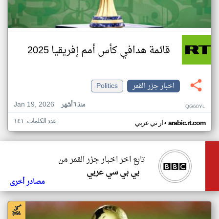
قائمة هدافي كأس أمم إفريقيا 2025
اخبار جزر القمر
Politics
Jan 19, 2026
منذ ٦ أشهر
QG60YL
عدد الكلمات: ١٤١
•
arabic.rt.com
ار تي عربي
تابع اخر اخبار جزر القمر من
بي بي سي عربي
مصادر أخرى