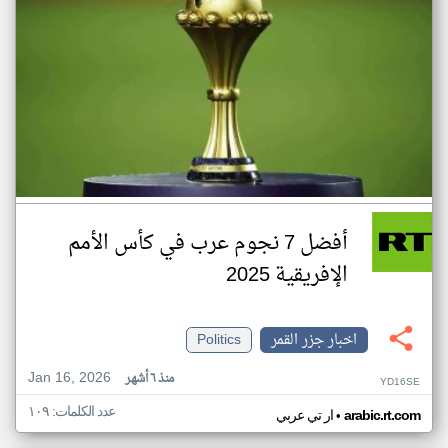
أفضل 7 نجوم عرب في كأس الأمم
الإفريقية 2025
اخبار جزر القمر
Politics
Jan 16, 2026
منذ ٦ أشهر
YD16SE
عدد الكلمات: ١٠٩
•
arabic.rt.com
ار تي عربي