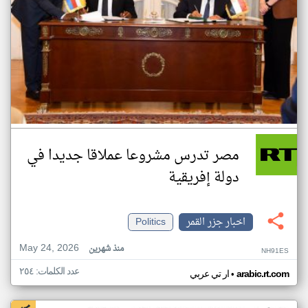
مصر تدرس مشروعا عملاقا جديدا في
دولة إفريقية
اخبار جزر القمر
Politics
May 24, 2026
منذ شهرين
NH91ES
عدد الكلمات: ٢٥٤
•
arabic.rt.com
ار تي عربي