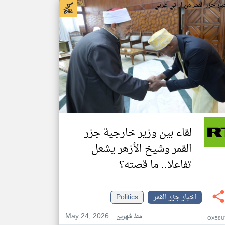
بار جزر القمر من ار تي عربي
لقاء بين وزير خارجية جزر
القمر وشيخ الأزهر يشعل
تفاعلا.. ما قصته؟
اخبار جزر القمر
Politics
May 24, 2026
منذ شهرين
OX58U