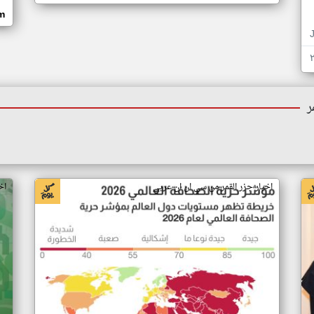
om
ر
اخبار جزر القمر من سي ان ان عربي
اخ