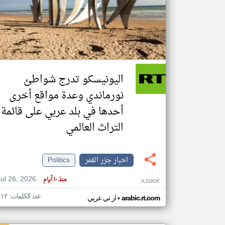
تعبر
المقالات
الموجوده
هنا عن
وجهة
اليونيسكو تدرج شواطئ
نظر
كاتبيها.
نورماندي وعدة مواقع أخرى
أحدها في بلد عربي على قائمة
التراث العالمي
اخبار جزر القمر
Politics
Jul 26, 2026
منذ ١٠ أيام
XJ39DF
عدد الكلمات: ٤١٢
•
arabic.rt.com
ار تي عربي