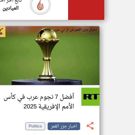
تابع اخر اخب
الميادين
اخبار جزر القمر من ار تي عربي
أفضل 7 نجوم عرب في كأس
الأمم الإفريقية 2025
اخبار جزر القمر
Politics