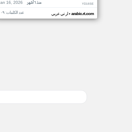
Jan 16, 2026
منذ ٦ أشهر
YD16SE
عدد الكلمات: ١٠٩
•
arabic.rt.com
ار تي عربي