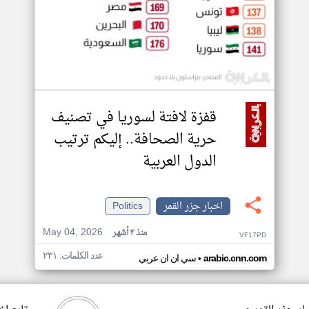
قفزة لافتة لسوريا في تصنيف
حرية الصحافة.. إليكم ترتيب
الدول العربية
اخبار جزر القمر
Politics
May 04, 2026
منذ ٣ أشهر
VF17PD
عدد الكلمات: ٢٣١
•
arabic.cnn.com
سي ان ان عربي