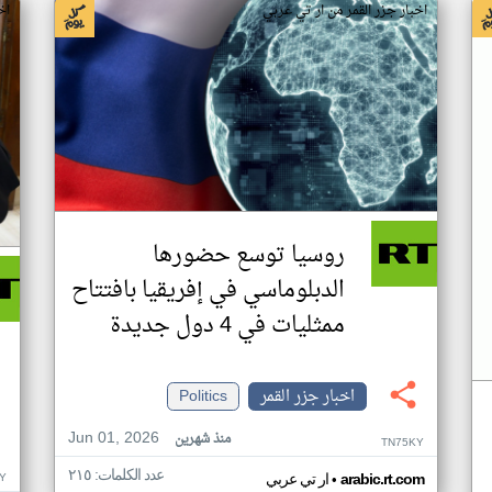
اخبار جزر القمر من ار تي عربي
اخ
روسيا توسع حضورها
الدبلوماسي في إفريقيا بافتتاح
ممثليات في 4 دول جديدة
اخبار جزر القمر
Politics
Jun 01, 2026
منذ شهرين
TN75KY
عدد الكلمات: ٢١٥
•
Y
arabic.rt.com
ار تي عربي