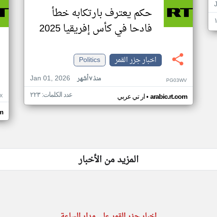
حكم يعترف بارتكابه خطأ
فادحا في كأس إفريقيا 2025
اخبار جزر القمر
Politics
Jan 01, 2026
منذ ٧ أشهر
PG03WV
عدد الكلمات: ٢٢٣
•
X
arabic.rt.com
ار تي عربي
om
المزيد من الأخبار
اخبار جزر القمر على مدار الساعة