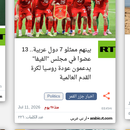
بينهم ممثلو 7 دول عربية.. 13
عضوا في مجلس "الفيفا"
يدعمون عودة روسيا لكرة
القدم العالمية
ZI
اخبار جزر القمر
Politics
om
Jul 11, 2026
منذ ٢٥ يوم
EE45AI
عدد الكلمات: ٢٢٦
•
arabic.rt.com
ار تي عربي