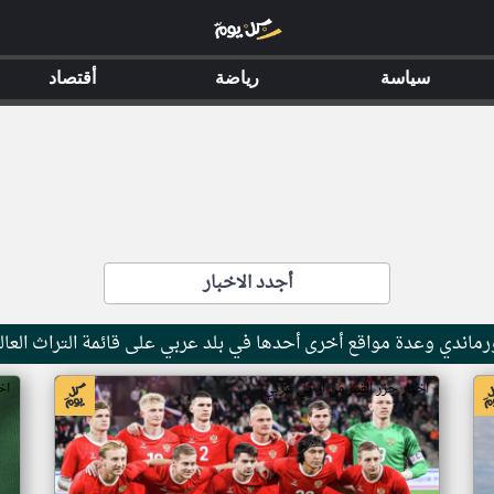
سياسة
رياضة
أقتصاد
أجدد الاخبار
ماندي وعدة مواقع أخرى أحدها في بلد عربي على قائمة التراث العال
اخبار جزر القمر من ار تي عربي
اخ