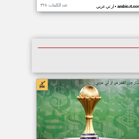
عدد الكلمات: ٣٢٨
•
arabic.rt.c
ار تي عربي
بار جزر القمر من ار تي عربي