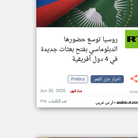
klyoum.com
تغيير الدولة
مصادر الأخبار من جزر القمر
روسيا توسع حضورها
اخبار جزر القمر على مدار الساعة
الدبلوماسي بفتح بعثات جديدة
أهم اخبار جزر القمر العاجلة والمباشرة
في 4 دول أفريقية
اخبار جزر القمر
Politics
Jun 30, 2026
منذ شهر
TG39
عدد الكلمات: ٢٢٨
•
arabic.rt.c
ار تي عربي