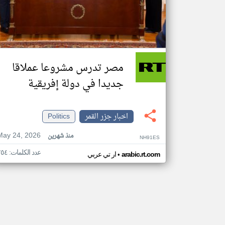
مصر تدرس مشروعا عملاقا
جديدا في دولة إفريقية
اخبار جزر القمر
Politics
May 24, 2026
منذ شهرين
NH91ES
عدد الكلمات: ٢٥٤
•
arabic.rt.com
ار تي عربي