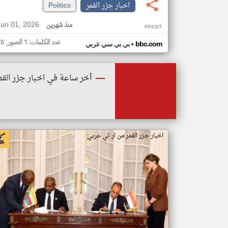
اخبار جزر القمر
Politics
Jun 01, 2026
منذ شهرين
PF63IT
عدد الكلمات: ٦ الصور: ٢٥
•
bbc.com
بي بي سي عربي
أخر ساعة في اخبار جزر القم
اخبار جزر القمر من ار تي عربي