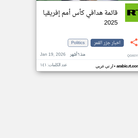
قائمة هدافي كأس أمم إفريقيا
2025
اخبار جزر القمر
Politics
Jan 19, 2026
منذ ٦ أشهر
QG60Y
عدد الكلمات: ١٤١
•
arabic.rt.c
ار تي عربي