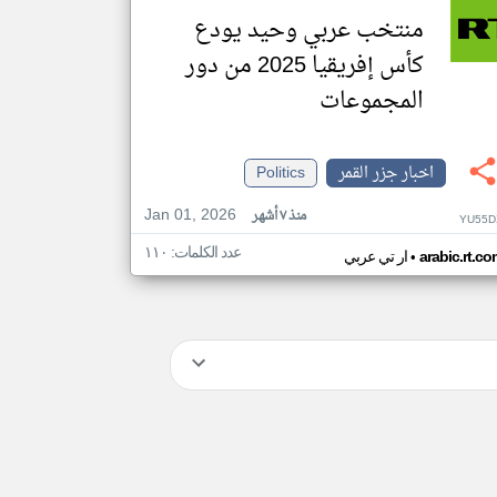
منتخب عربي وحيد يودع
كأس إفريقيا 2025 من دور
المجموعات
اخبار جزر القمر
Politics
Jan 01, 2026
منذ ٧ أشهر
YU55D
عدد الكلمات: ١١٠
•
arabic.rt.c
ار تي عربي