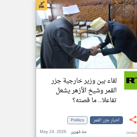
بار جزر القمر من ار تي عربي
لقاء بين وزير خارجية جزر
القمر وشيخ الأزهر يشعل
تفاعلا.. ما قصته؟
اخبار جزر القمر
Politics
May 24, 2026
منذ شهرين
OX58U