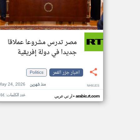
مصر تدرس مشروعا عملاقا
جديدا في دولة إفريقية
اخبار جزر القمر
Politics
May 24, 2026
منذ شهرين
NH91ES
عدد الكلمات: ٢٥٤
•
arabic.rt.com
ار تي عربي