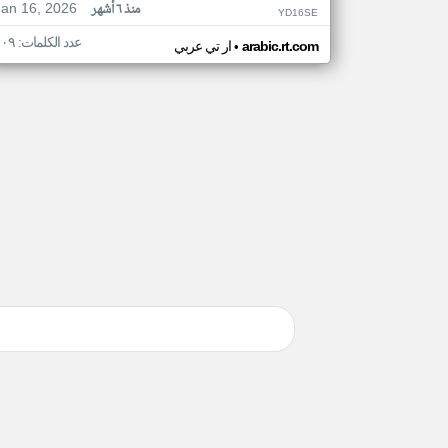
Jan 16, 2026
منذ ٦ أشهر
YD16SE
عدد الكلمات: ١٠٩
•
arabic.rt.com
ار تي عربي