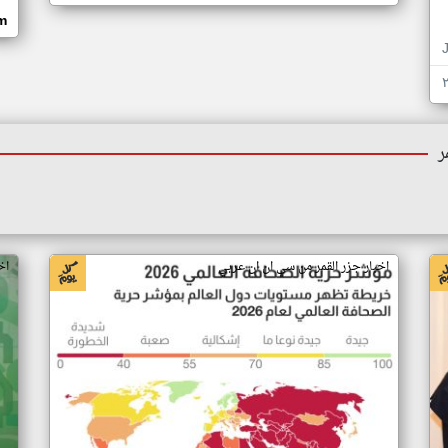
om
ر
اخبار جزر القمر من سي ان ان عربي
اخ