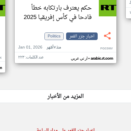
حكم يعترف بارتكابه خطأ
فادحا في كأس إفريقيا 2025
اخبار جزر القمر
Politics
Jan 01, 2026
منذ ٧ أشهر
PG03WV
عدد الكلمات: ٢٢٣
•
X
arabic.rt.com
ار تي عربي
om
المزيد من الأخبار
اخبار جزر القمر على مدار الساعة