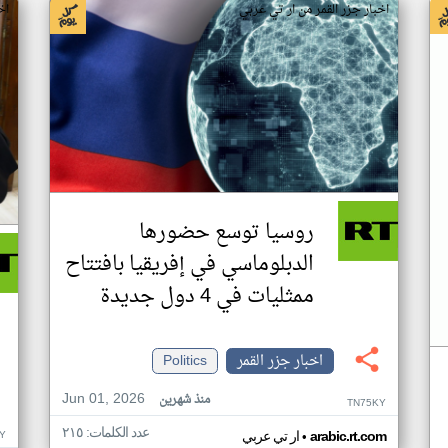
اخبار جزر القمر من ار تي عربي
اخ
روسيا توسع حضورها
الدبلوماسي في إفريقيا بافتتاح
ممثليات في 4 دول جديدة
اخبار جزر القمر
Politics
Jun 01, 2026
منذ شهرين
TN75KY
عدد الكلمات: ٢١٥
•
Y
arabic.rt.com
ار تي عربي