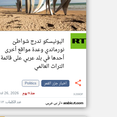
تعبر
المقالات
الموجوده
هنا عن
وجهة
اليونيسكو تدرج شواطئ
نظر
كاتبيها.
نورماندي وعدة مواقع أخرى
أحدها في بلد عربي على قائمة
التراث العالمي
اخبار جزر القمر
Politics
Jul 26, 2026
منذ ١١ يوم
XJ39DF
عدد الكلمات: ٤١٢
•
arabic.rt.com
ار تي عربي