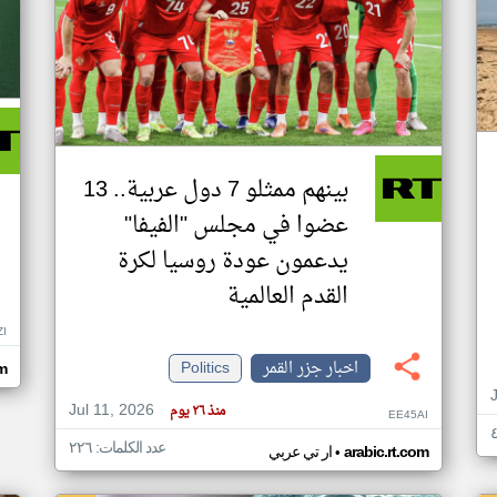
بينهم ممثلو 7 دول عربية.. 13
عضوا في مجلس "الفيفا"
يدعمون عودة روسيا لكرة
القدم العالمية
ZI
اخبار جزر القمر
Politics
om
Jul 11, 2026
منذ ٢٦ يوم
EE45AI
عدد الكلمات: ٢٢٦
•
arabic.rt.com
ار تي عربي