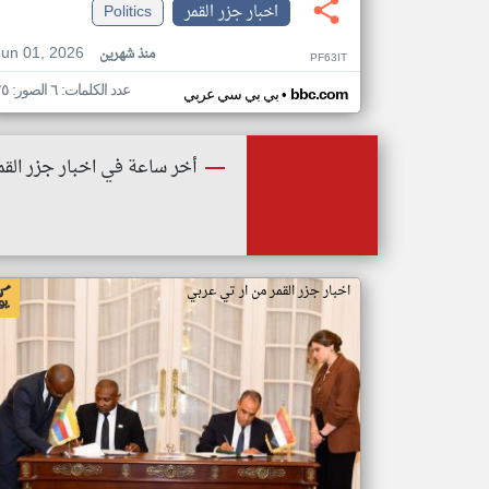
اخبار جزر القمر
Politics
Jun 01, 2026
منذ شهرين
PF63IT
عدد الكلمات: ٦ الصور: ٢٥
•
bbc.com
بي بي سي عربي
أخر ساعة في اخبار جزر القم
اخبار جزر القمر من ار تي عربي