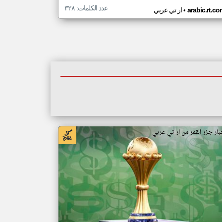
عدد الكلمات: ٣٢٨
•
arabic.rt.c
ار تي عربي
بار جزر القمر من ار تي عربي