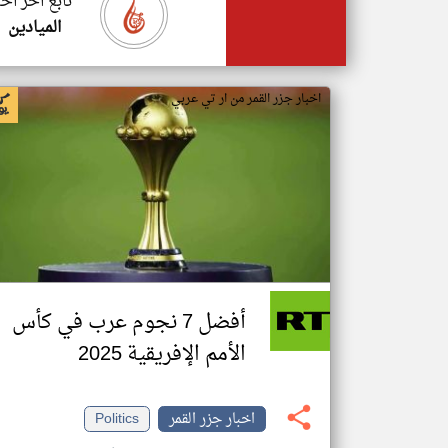
تابع اخر اخب
الميادين
اخبار جزر القمر من ار تي عربي
أفضل 7 نجوم عرب في كأس
الأمم الإفريقية 2025
اخبار جزر القمر
Politics