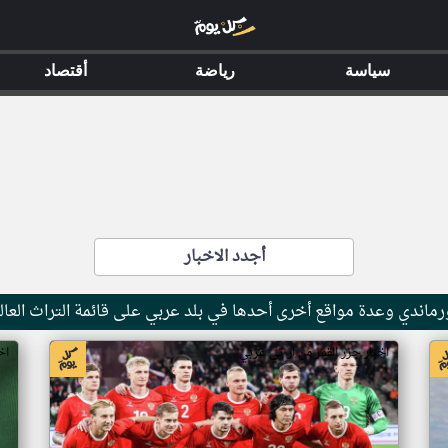
سياسة
رياضة
أقتصاد
أجدد الاخبار
ماندي وعدة مواقع أخرى أحدها في بلد عربي على قائمة التراث العال
اخبار جزر القمر من ار تي عربي
اخ