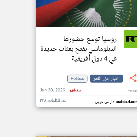
klyoum.com
تغيير الدولة
مصادر الأخبار من جزر القمر
روسيا توسع حضورها
اخبار جزر القمر على مدار الساعة
الدبلوماسي بفتح بعثات جديدة
أهم اخبار جزر القمر العاجلة والمباشرة
في 4 دول أفريقية
اخبار جزر القمر
Politics
Jun 30, 2026
منذ شهر
TG39
عدد الكلمات: ٢٢٨
•
arabic.rt.c
ار تي عربي