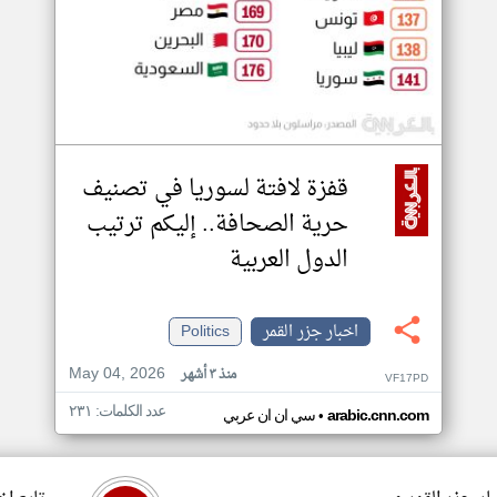
قفزة لافتة لسوريا في تصنيف
حرية الصحافة.. إليكم ترتيب
الدول العربية
اخبار جزر القمر
Politics
May 04, 2026
منذ ٣ أشهر
VF17PD
عدد الكلمات: ٢٣١
•
arabic.cnn.com
سي ان ان عربي