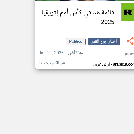
قائمة هدافي كأس أمم إفريقيا
2025
اخبار جزر القمر
Politics
Jan 19, 2026
منذ ٦ أشهر
QG60Y
عدد الكلمات: ١٤١
•
arabic.rt.c
ار تي عربي