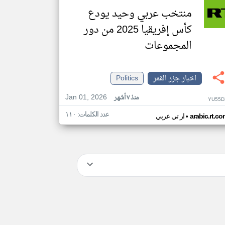
منتخب عربي وحيد يودع
كأس إفريقيا 2025 من دور
المجموعات
اخبار جزر القمر
Politics
Jan 01, 2026
منذ ٧ أشهر
YU55D
عدد الكلمات: ١١٠
•
arabic.rt.c
ار تي عربي