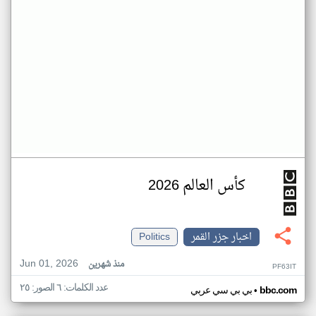
كأس العالم 2026
اخبار جزر القمر
Politics
Jun 01, 2026
منذ شهرين
PF63IT
عدد الكلمات: ٦ الصور: ٢٥
•
bbc.com
بي بي سي عربي