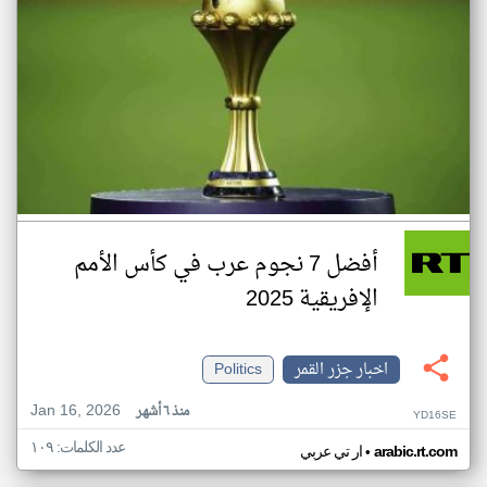
أفضل 7 نجوم عرب في كأس الأمم
الإفريقية 2025
اخبار جزر القمر
Politics
Jan 16, 2026
منذ ٦ أشهر
YD16SE
عدد الكلمات: ١٠٩
•
arabic.rt.com
ار تي عربي