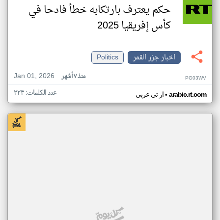
حكم يعترف بارتكابه خطأ فادحا في
كأس إفريقيا 2025
اخبار جزر القمر
Politics
Jan 01, 2026
منذ ٧ أشهر
PG03WV
عدد الكلمات: ٢٢٣
•
arabic.rt.com
ار تي عربي