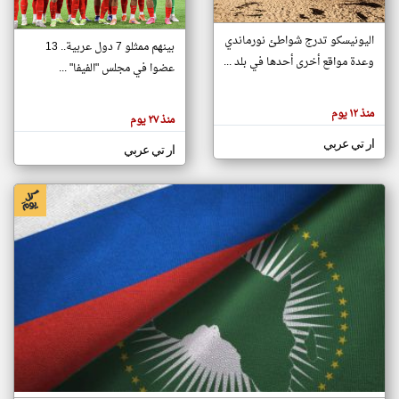
اليونيسكو تدرج شواطئ نورماندي
بينهم ممثلو 7 دول عربية.. 13
klyoum.com
وعدة مواقع أخرى أحدها في بلد ...
تغيير الدولة
عضوا في مجلس "الفيفا" ...
تعبر
مصادر الأخبار من جزر القمر
المقالات
الموجوده
اخبار جزر القمر على مدار الساعة
منذ ١٢ يوم
هنا عن
منذ ٢٧ يوم
وجهة
نظر
أهم اخبار جزر القمر العاجلة والمباشرة
ار تي عربي
كاتبيها.
ار تي عربي