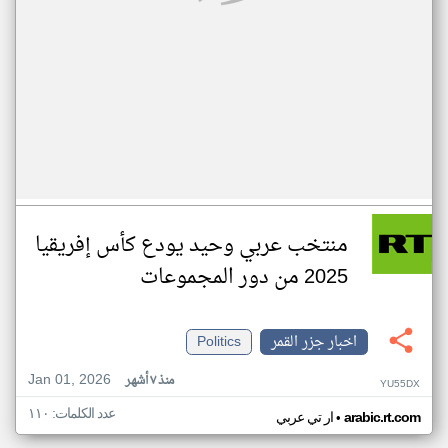
منتخب عربي وحيد يودع كأس إفريقيا
2025 من دور المجموعات
اخبار جزر القمر
Politics
Jan 01, 2026
منذ ٧ أشهر
YU55DX
عدد الكلمات: ١١٠
•
arabic.rt.com
ار تي عربي