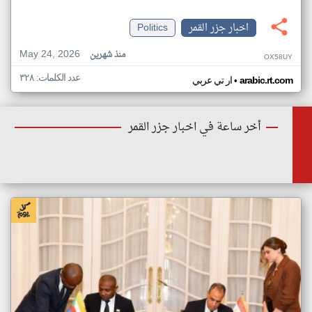
اخبار جزر القمر
Politics
May 24, 2026
منذ شهرين
OX58UY
عدد الكلمات: ٣٢٨
•
arabic.rt.com
ار تي عربي
أخر ساعة في اخبار جزر القمر