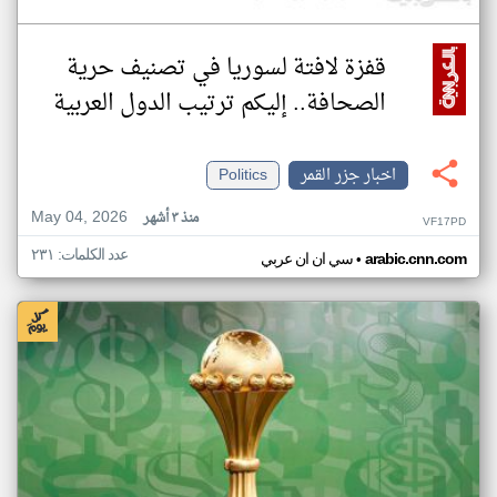
قفزة لافتة لسوريا في تصنيف حرية
الصحافة.. إليكم ترتيب الدول العربية
اخبار جزر القمر
Politics
May 04, 2026
منذ ٣ أشهر
VF17PD
عدد الكلمات: ٢٣١
•
arabic.cnn.com
سي ان ان عربي