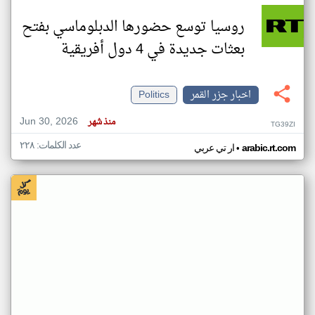
روسيا توسع حضورها الدبلوماسي بفتح
بعثات جديدة في 4 دول أفريقية
اخبار جزر القمر
Politics
Jun 30, 2026
منذ شهر
TG39ZI
عدد الكلمات: ٢٢٨
•
arabic.rt.com
ار تي عربي