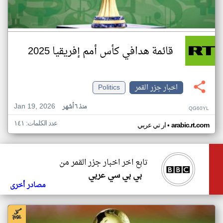
قائمة هدافي كأس أمم إفريقيا 2025
اخبار جزر القمر
Politics
Jan 19, 2026
منذ ٦ أشهر
QG60YL
عدد الكلمات: ١٤١
•
arabic.rt.com
ار تي عربي
تابع اخر اخبار جزر القمر من
بي بي سي عربي
مصادر أخرى