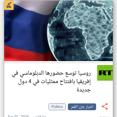
روسيا توسع حضورها الدبلوماسي في
إفريقيا بافتتاح ممثليات في 4 دول
جديدة
اخبار جزر القمر
Politics
Jun 01, 2026