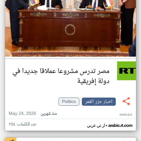
مصر تدرس مشروعا عملاقا جديدا في
دولة إفريقية
اخبار جزر القمر
Politics
May 24, 2026
منذ شهرين
NH91ES
عدد الكلمات: ٢٥٤
•
arabic.rt.com
ار تي عربي