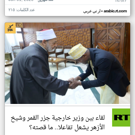
منذ شهرين
TN75KY
عدد الكلمات: ٢١٥
•
arabic.rt.com
ار تي عربي
لقاء بين وزير خارجية جزر القمر وشيخ
الأزهر يشعل تفاعلا.. ما قصته؟