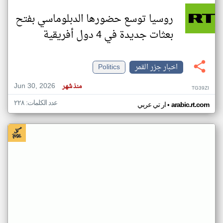
روسيا توسع حضورها الدبلوماسي بفتح
بعثات جديدة في 4 دول أفريقية
اخبار جزر القمر
Politics
Jun 30, 2026
منذ شهر
TG39ZI
عدد الكلمات: ٢٢٨
•
arabic.rt.com
ار تي عربي