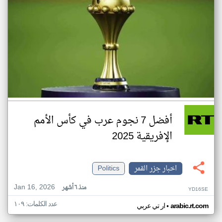
أفضل 7 نجوم عرب في كأس الأمم
الإفريقية 2025
اخبار جزر القمر
Politics
Jan 16, 2026
منذ ٦ أشهر
YD16SE
عدد الكلمات: ١٠٩
•
arabic.rt.com
ار تي عربي