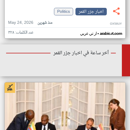
اخبار جزر القمر
Politics
May 24, 2026
منذ شهرين
OX58UY
عدد الكلمات: ٣٢٨
•
arabic.rt.com
ار تي عربي
أخر ساعة في اخبار جزر القمر