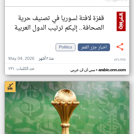
قفزة لافتة لسوريا في تصنيف حرية
الصحافة.. إليكم ترتيب الدول العربية
اخبار جزر القمر
Politics
May 04, 2026
منذ ٣ أشهر
VF17PD
عدد الكلمات: ٢٣١
•
arabic.cnn.com
سي ان ان عربي