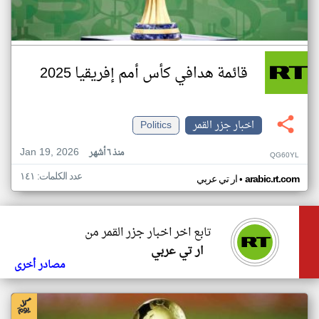
قائمة هدافي كأس أمم إفريقيا 2025
اخبار جزر القمر
Politics
Jan 19, 2026
منذ ٦ أشهر
QG60YL
عدد الكلمات: ١٤١
•
arabic.rt.com
ار تي عربي
تابع اخر اخبار جزر القمر من
ار تي عربي
مصادر أخرى