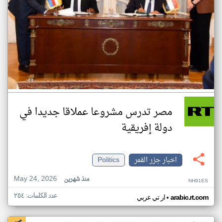
مصر تدرس مشروعا عملاقا جديدا في
دولة إفريقية
اخبار جزر القمر
Politics
May 24, 2026
منذ شهرين
NH91ES
عدد الكلمات: ٢٥٤
•
arabic.rt.com
ار تي عربي