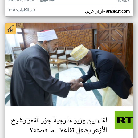
منذ شهرين
TN75KY
عدد الكلمات: ٢١٥
•
arabic.rt.com
ار تي عربي
لقاء بين وزير خارجية جزر القمر وشيخ
الأزهر يشعل تفاعلا.. ما قصته؟