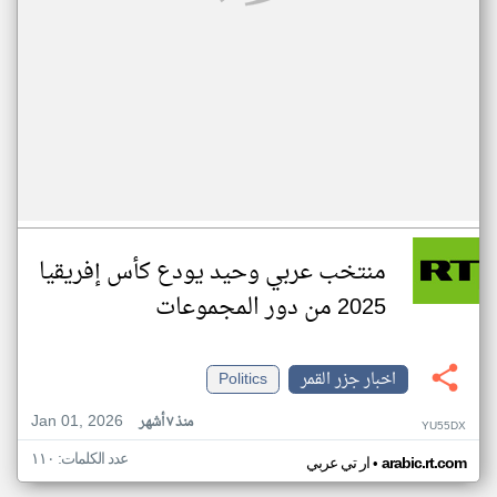
منتخب عربي وحيد يودع كأس إفريقيا
2025 من دور المجموعات
اخبار جزر القمر
Politics
Jan 01, 2026
منذ ٧ أشهر
YU55DX
عدد الكلمات: ١١٠
•
arabic.rt.com
ار تي عربي