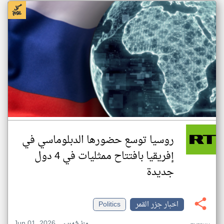
روسيا توسع حضورها الدبلوماسي في
إفريقيا بافتتاح ممثليات في 4 دول
جديدة
اخبار جزر القمر
Politics
Jun 01, 2026