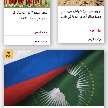
اليونيسكو تدرج شواطئ نورماندي
بينهم ممثلو 7 دول عربية.. 13
klyoum.com
وعدة مواقع أخرى أحدها في بلد ...
تغيير الدولة
عضوا في مجلس "الفيفا" ...
تعبر
مصادر الأخبار من جزر القمر
المقالات
الموجوده
اخبار جزر القمر على مدار الساعة
منذ ١٣ يوم
هنا عن
منذ ٢٨ يوم
وجهة
نظر
أهم اخبار جزر القمر العاجلة والمباشرة
ار تي عربي
كاتبيها.
ار تي عربي