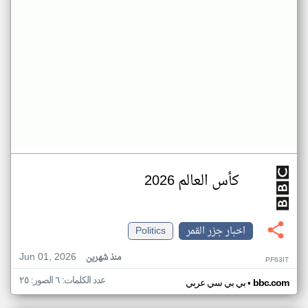
كأس العالم 2026
اخبار جزر القمر
Politics
Jun 01, 2026
منذ شهرين
PF63IT
عدد الكلمات: ٦ الصور: ٢٥
•
bbc.com
بي بي سي عربي