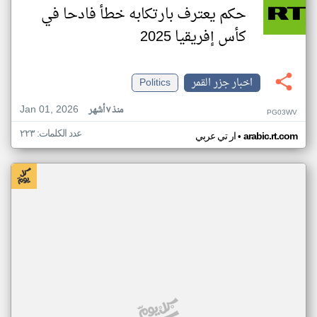
حكم يعترف بارتكابه خطأ فادحا في
كأس إفريقيا 2025
اخبار جزر القمر
Politics
Jan 01, 2026
منذ ٧ أشهر
PG03WV
عدد الكلمات: ٢٢٣
•
arabic.rt.com
ار تي عربي