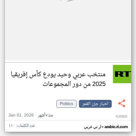
منتخب عربي وحيد يودع كأس إفريقيا
2025 من دور المجموعات
اخبار جزر القمر
Politics
Jan 01, 2026
منذ ٧ أشهر
YU55DX
عدد الكلمات: ١١٠
•
arabic.rt.com
ار تي عربي