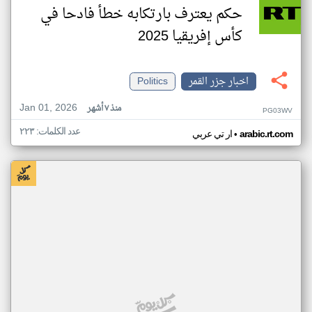
حكم يعترف بارتكابه خطأ فادحا في
كأس إفريقيا 2025
اخبار جزر القمر
Politics
Jan 01, 2026
منذ ٧ أشهر
PG03WV
عدد الكلمات: ٢٢٣
•
arabic.rt.com
ار تي عربي