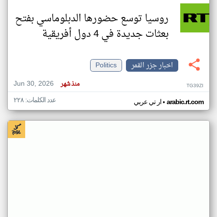
روسيا توسع حضورها الدبلوماسي بفتح
بعثات جديدة في 4 دول أفريقية
اخبار جزر القمر
Politics
Jun 30, 2026
منذ شهر
TG39ZI
عدد الكلمات: ٢٢٨
•
arabic.rt.com
ار تي عربي