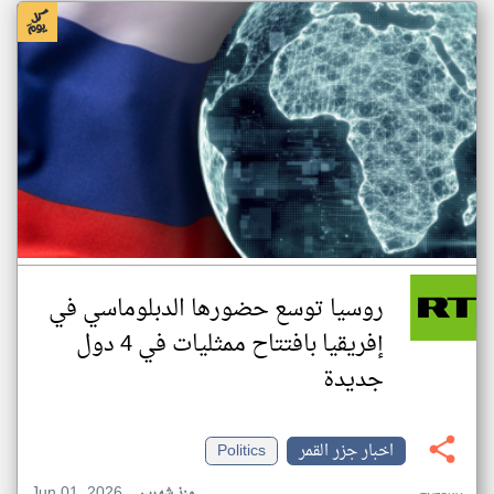
روسيا توسع حضورها الدبلوماسي في
إفريقيا بافتتاح ممثليات في 4 دول
جديدة
اخبار جزر القمر
Politics
Jun 01, 2026