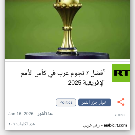
أفضل 7 نجوم عرب في كأس الأمم
الإفريقية 2025
اخبار جزر القمر
Politics
Jan 16, 2026
منذ ٦ أشهر
YD16SE
عدد الكلمات: ١٠٩
•
arabic.rt.com
ار تي عربي