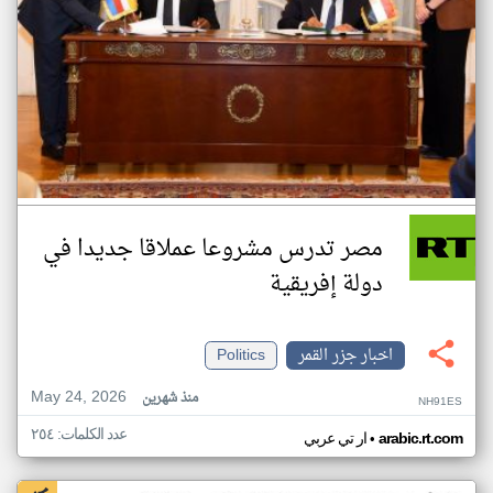
مصر تدرس مشروعا عملاقا جديدا في
دولة إفريقية
اخبار جزر القمر
Politics
May 24, 2026
منذ شهرين
NH91ES
عدد الكلمات: ٢٥٤
•
arabic.rt.com
ار تي عربي