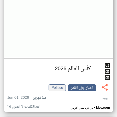
كأس العالم 2026
اخبار جزر القمر
Politics
Jun 01, 2026
منذ شهرين
PF63IT
عدد الكلمات: ٦ الصور: ٢٥
•
bbc.com
بي بي سي عربي