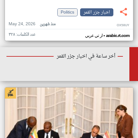
اخبار جزر القمر
Politics
May 24, 2026
منذ شهرين
OX58UY
عدد الكلمات: ٣٢٨
•
arabic.rt.com
ار تي عربي
أخر ساعة في اخبار جزر القمر