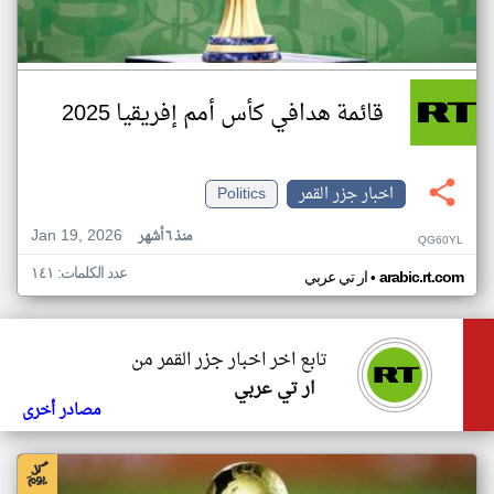
قائمة هدافي كأس أمم إفريقيا 2025
اخبار جزر القمر
Politics
Jan 19, 2026
منذ ٦ أشهر
QG60YL
عدد الكلمات: ١٤١
•
arabic.rt.com
ار تي عربي
تابع اخر اخبار جزر القمر من
ار تي عربي
مصادر أخرى