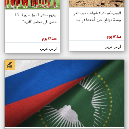
اليونيسكو تدرج شواطئ نورماندي
بينهم ممثلو 7 دول عربية.. 13
klyoum.com
وعدة مواقع أخرى أحدها في بلد ...
تغيير الدولة
عضوا في مجلس "الفيفا" ...
تعبر
مصادر الأخبار من جزر القمر
المقالات
الموجوده
اخبار جزر القمر على مدار الساعة
منذ ١٣ يوم
هنا عن
منذ ٢٨ يوم
وجهة
نظر
أهم اخبار جزر القمر العاجلة والمباشرة
ار تي عربي
كاتبيها.
ار تي عربي