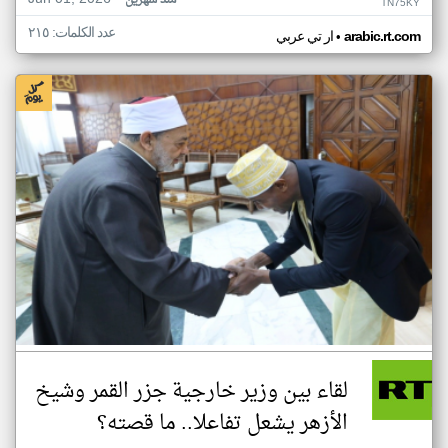
منذ شهرين
TN75KY
عدد الكلمات: ٢١٥
•
arabic.rt.com
ار تي عربي
لقاء بين وزير خارجية جزر القمر وشيخ
الأزهر يشعل تفاعلا.. ما قصته؟