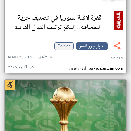
قفزة لافتة لسوريا في تصنيف حرية
الصحافة.. إليكم ترتيب الدول العربية
اخبار جزر القمر
Politics
May 04, 2026
منذ ٣ أشهر
VF17PD
عدد الكلمات: ٢٣١
•
arabic.cnn.com
سي ان ان عربي