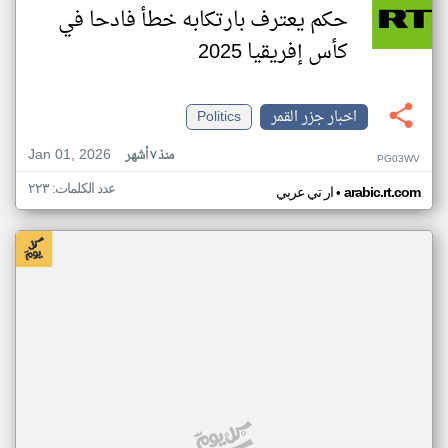
حكم يعترف بارتكابه خطأ فادحا في
كأس إفريقيا 2025
اخبار جزر القمر
Politics
Jan 01, 2026
منذ ٧ أشهر
PG03WV
عدد الكلمات: ٢٢٣
•
arabic.rt.com
ار تي عربي