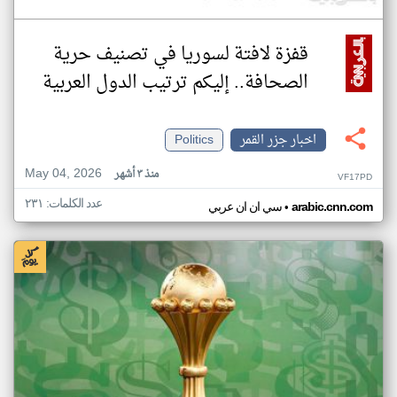
قفزة لافتة لسوريا في تصنيف حرية
الصحافة.. إليكم ترتيب الدول العربية
اخبار جزر القمر
Politics
May 04, 2026
منذ ٣ أشهر
VF17PD
عدد الكلمات: ٢٣١
•
arabic.cnn.com
سي ان ان عربي