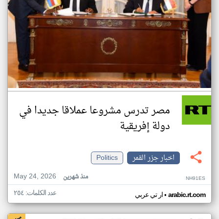
مصر تدرس مشروعا عملاقا جديدا في
دولة إفريقية
اخبار جزر القمر
Politics
May 24, 2026
منذ شهرين
NH91ES
عدد الكلمات: ٢٥٤
•
arabic.rt.com
ار تي عربي