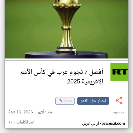
أفضل 7 نجوم عرب في كأس الأمم
الإفريقية 2025
اخبار جزر القمر
Politics
Jan 16, 2026
منذ ٦ أشهر
YD16SE
عدد الكلمات: ١٠٩
•
arabic.rt.com
ار تي عربي