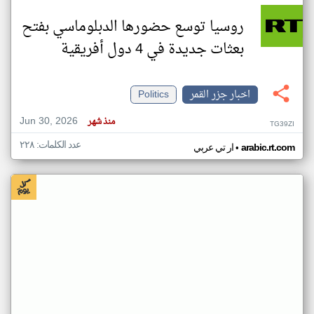
روسيا توسع حضورها الدبلوماسي بفتح
بعثات جديدة في 4 دول أفريقية
اخبار جزر القمر
Politics
Jun 30, 2026
منذ شهر
TG39ZI
عدد الكلمات: ٢٢٨
•
arabic.rt.com
ار تي عربي