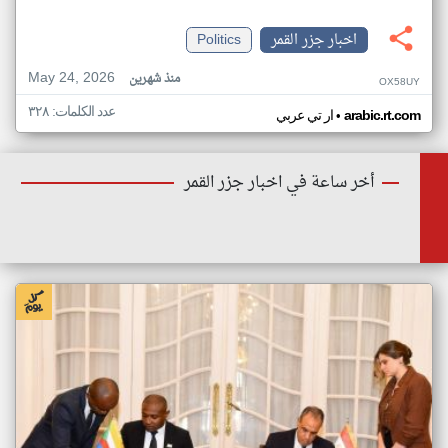
اخبار جزر القمر
Politics
May 24, 2026
منذ شهرين
OX58UY
عدد الكلمات: ٣٢٨
•
arabic.rt.com
ار تي عربي
أخر ساعة في اخبار جزر القمر