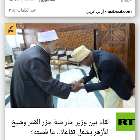
منذ شهرين
TN75KY
عدد الكلمات: ٢١٥
•
arabic.rt.com
ار تي عربي
لقاء بين وزير خارجية جزر القمر وشيخ
الأزهر يشعل تفاعلا.. ما قصته؟