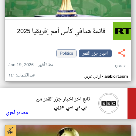
قائمة هدافي كأس أمم إفريقيا 2025
اخبار جزر القمر
Politics
Jan 19, 2026
منذ ٦ أشهر
QG60YL
عدد الكلمات: ١٤١
•
arabic.rt.com
ار تي عربي
تابع اخر اخبار جزر القمر من
بي بي سي عربي
مصادر أخرى