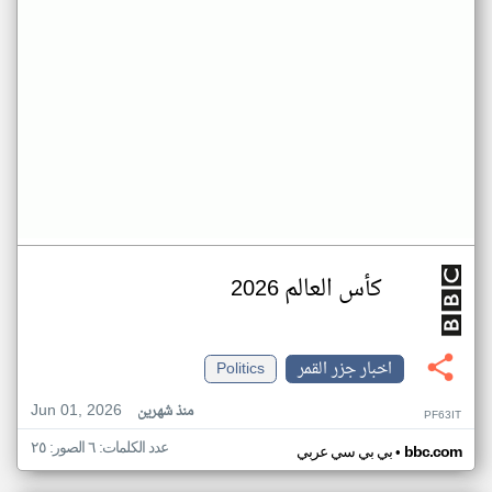
كأس العالم 2026
اخبار جزر القمر
Politics
Jun 01, 2026
منذ شهرين
PF63IT
عدد الكلمات: ٦ الصور: ٢٥
•
bbc.com
بي بي سي عربي