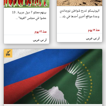
اليونيسكو تدرج شواطئ نورماندي
بينهم ممثلو 7 دول عربية.. 13
klyoum.com
وعدة مواقع أخرى أحدها في بلد ...
تغيير الدولة
عضوا في مجلس "الفيفا" ...
تعبر
مصادر الأخبار من جزر القمر
المقالات
الموجوده
اخبار جزر القمر على مدار الساعة
منذ ١٢ يوم
هنا عن
منذ ٢٦ يوم
وجهة
نظر
أهم اخبار جزر القمر العاجلة والمباشرة
ار تي عربي
كاتبيها.
ار تي عربي