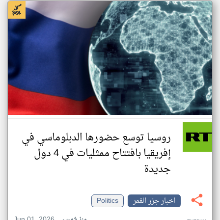
روسيا توسع حضورها الدبلوماسي في
إفريقيا بافتتاح ممثليات في 4 دول
جديدة
اخبار جزر القمر
Politics
Jun 01, 2026