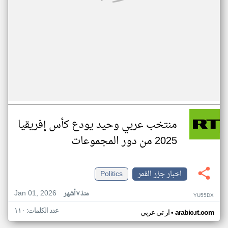
منتخب عربي وحيد يودع كأس إفريقيا
2025 من دور المجموعات
اخبار جزر القمر
Politics
Jan 01, 2026
منذ ٧ أشهر
YU55DX
عدد الكلمات: ١١٠
•
arabic.rt.com
ار تي عربي