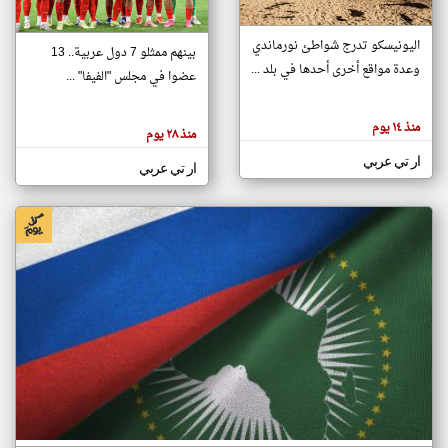
اليونيسكو تدرج شواطئ نورماندي
بينهم ممثلو 7 دول عربية.. 13
klyoum.com
وعدة مواقع أخرى أحدها في بلد ...
تغيير الدولة
عضوا في مجلس "الفيفا" ...
تعبر
مصادر الأخبار من جزر القمر
المقالات
الموجوده
اخبار جزر القمر على مدار الساعة
منذ ١٤ يوم
هنا عن
منذ ٢٨ يوم
وجهة
نظر
أهم اخبار جزر القمر العاجلة والمباشرة
ار تي عربي
كاتبيها.
ار تي عربي