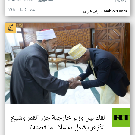
منذ شهرين
TN75KY
عدد الكلمات: ٢١٥
•
arabic.rt.com
ار تي عربي
لقاء بين وزير خارجية جزر القمر وشيخ
الأزهر يشعل تفاعلا.. ما قصته؟