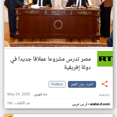
مصر تدرس مشروعا عملاقا جديدا في
دولة إفريقية
اخبار جزر القمر
Politics
May 24, 2026
منذ شهرين
NH91ES
عدد الكلمات: ٢٥٤
•
arabic.rt.com
ار تي عربي