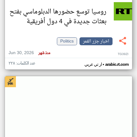
روسيا توسع حضورها الدبلوماسي بفتح
بعثات جديدة في 4 دول أفريقية
اخبار جزر القمر
Politics
Jun 30, 2026
منذ شهر
TG39ZI
عدد الكلمات: ٢٢٨
•
arabic.rt.com
ار تي عربي