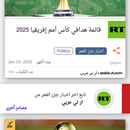
قائمة هدافي كأس أمم إفريقيا 2025
اخبار جزر القمر
Politics
Jan 19, 2026
منذ ٦ أشهر
QG60YL
عدد الكلمات: ١٤١
•
arabic.rt.com
ار تي عربي
تابع اخر اخبار جزر القمر من
ار تي عربي
مصادر أخرى