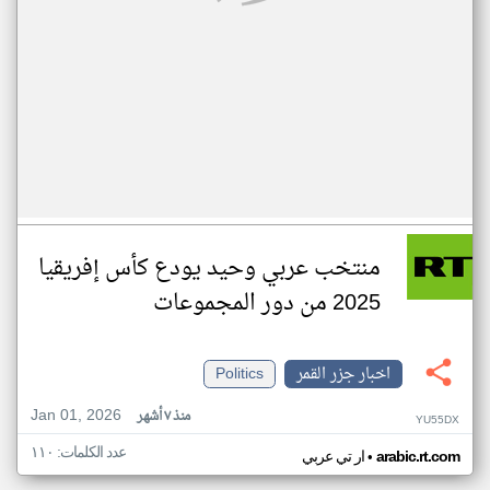
منتخب عربي وحيد يودع كأس إفريقيا
2025 من دور المجموعات
اخبار جزر القمر
Politics
Jan 01, 2026
منذ ٧ أشهر
YU55DX
عدد الكلمات: ١١٠
•
arabic.rt.com
ار تي عربي