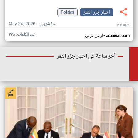
اخبار جزر القمر
Politics
May 24, 2026
منذ شهرين
OX58UY
عدد الكلمات: ٣٢٨
•
arabic.rt.com
ار تي عربي
أخر ساعة في اخبار جزر القمر