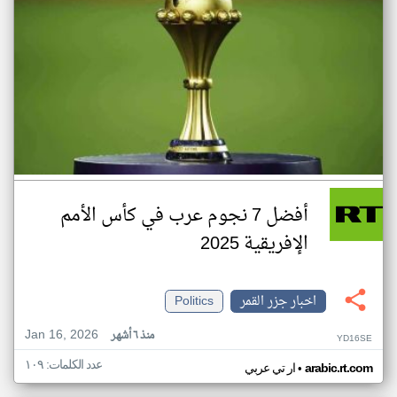
أفضل 7 نجوم عرب في كأس الأمم
الإفريقية 2025
اخبار جزر القمر
Politics
Jan 16, 2026
منذ ٦ أشهر
YD16SE
عدد الكلمات: ١٠٩
•
arabic.rt.com
ار تي عربي