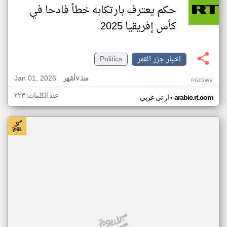
حكم يعترف بارتكابه خطأ فادحا في
كأس إفريقيا 2025
اخبار جزر القمر
Politics
Jan 01, 2026
منذ ٧ أشهر
PG03WV
عدد الكلمات: ٢٢٣
•
arabic.rt.com
ار تي عربي