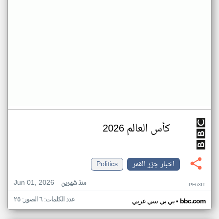
كأس العالم 2026
اخبار جزر القمر
Politics
Jun 01, 2026
منذ شهرين
PF63IT
عدد الكلمات: ٦ الصور: ٢٥
•
bbc.com
بي بي سي عربي