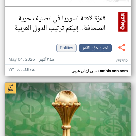
قفزة لافتة لسوريا في تصنيف حرية
الصحافة.. إليكم ترتيب الدول العربية
اخبار جزر القمر
Politics
May 04, 2026
منذ ٣ أشهر
VF17PD
عدد الكلمات: ٢٣١
•
arabic.cnn.com
سي ان ان عربي