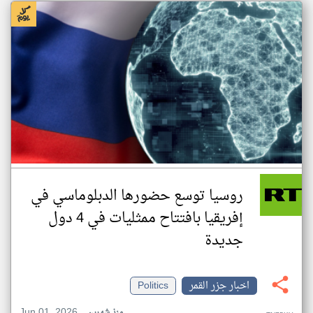
روسيا توسع حضورها الدبلوماسي في
إفريقيا بافتتاح ممثليات في 4 دول
جديدة
اخبار جزر القمر
Politics
Jun 01, 2026