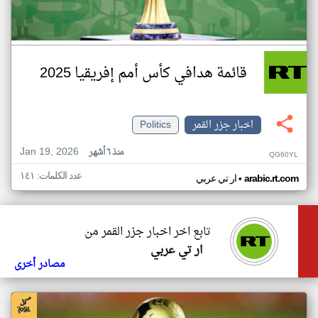
قائمة هدافي كأس أمم إفريقيا 2025
اخبار جزر القمر
Politics
Jan 19, 2026
منذ ٦ أشهر
QG60YL
عدد الكلمات: ١٤١
•
arabic.rt.com
ار تي عربي
تابع اخر اخبار جزر القمر من
ار تي عربي
مصادر أخرى