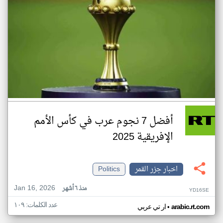
أفضل 7 نجوم عرب في كأس الأمم
الإفريقية 2025
اخبار جزر القمر
Politics
Jan 16, 2026
منذ ٦ أشهر
YD16SE
عدد الكلمات: ١٠٩
•
arabic.rt.com
ار تي عربي