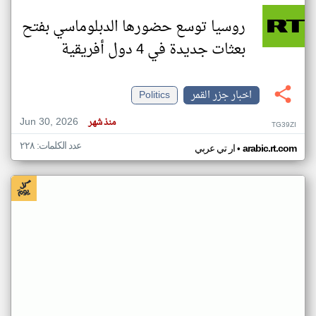
روسيا توسع حضورها الدبلوماسي بفتح
بعثات جديدة في 4 دول أفريقية
اخبار جزر القمر
Politics
Jun 30, 2026
منذ شهر
TG39ZI
عدد الكلمات: ٢٢٨
•
arabic.rt.com
ار تي عربي