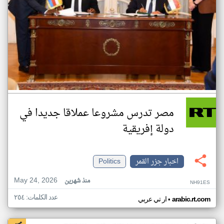
مصر تدرس مشروعا عملاقا جديدا في
دولة إفريقية
اخبار جزر القمر
Politics
May 24, 2026
منذ شهرين
NH91ES
عدد الكلمات: ٢٥٤
•
arabic.rt.com
ار تي عربي