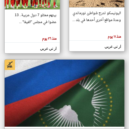
اليونيسكو تدرج شواطئ نورماندي
بينهم ممثلو 7 دول عربية.. 13
klyoum.com
وعدة مواقع أخرى أحدها في بلد ...
تغيير الدولة
عضوا في مجلس "الفيفا" ...
تعبر
مصادر الأخبار من جزر القمر
المقالات
الموجوده
اخبار جزر القمر على مدار الساعة
منذ ١١ يوم
هنا عن
منذ ٢٦ يوم
وجهة
نظر
أهم اخبار جزر القمر العاجلة والمباشرة
ار تي عربي
كاتبيها.
ار تي عربي