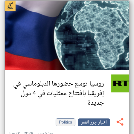
روسيا توسع حضورها الدبلوماسي في
إفريقيا بافتتاح ممثليات في 4 دول
جديدة
اخبار جزر القمر
Politics
Jun 01, 2026