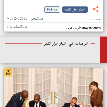
اخبار جزر القمر
Politics
May 24, 2026
منذ شهرين
OX58UY
عدد الكلمات: ٣٢٨
•
arabic.rt.com
ار تي عربي
أخر ساعة في اخبار جزر القمر