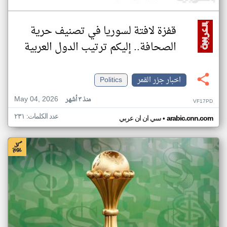
قفزة لافتة لسوريا في تصنيف حرية
الصحافة.. إليكم ترتيب الدول العربية
اخبار جزر القمر
Politics
May 04, 2026
منذ ٣ أشهر
VF17PD
عدد الكلمات: ٢٣١
•
arabic.cnn.com
سي ان ان عربي