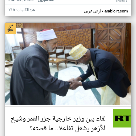
منذ شهرين
TN75KY
عدد الكلمات: ٢١٥
•
arabic.rt.com
ار تي عربي
لقاء بين وزير خارجية جزر القمر وشيخ
الأزهر يشعل تفاعلا.. ما قصته؟