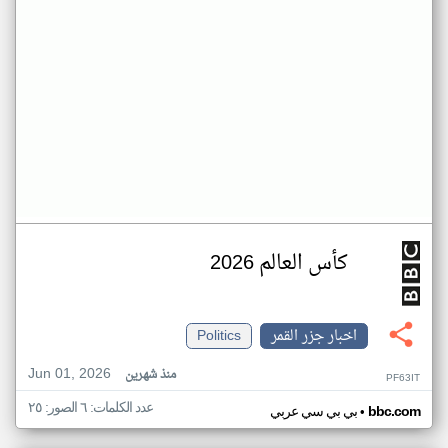
كأس العالم 2026
اخبار جزر القمر
Politics
Jun 01, 2026
منذ شهرين
PF63IT
عدد الكلمات: ٦ الصور: ٢٥
•
bbc.com
بي بي سي عربي