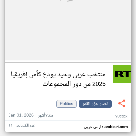
منتخب عربي وحيد يودع كأس إفريقيا
2025 من دور المجموعات
اخبار جزر القمر
Politics
Jan 01, 2026
منذ ٧ أشهر
YU55DX
عدد الكلمات: ١١٠
•
arabic.rt.com
ار تي عربي