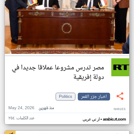
مصر تدرس مشروعا عملاقا جديدا في
دولة إفريقية
اخبار جزر القمر
Politics
May 24, 2026
منذ شهرين
NH91ES
عدد الكلمات: ٢٥٤
•
arabic.rt.com
ار تي عربي