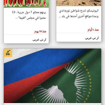
اليونيسكو تدرج شواطئ نورماندي
بينهم ممثلو 7 دول عربية.. 13
klyoum.com
وعدة مواقع أخرى أحدها في بلد ...
تغيير الدولة
عضوا في مجلس "الفيفا" ...
تعبر
مصادر الأخبار من جزر القمر
المقالات
الموجوده
اخبار جزر القمر على مدار الساعة
منذ ١٠ أيام
هنا عن
منذ ٢٥ يوم
وجهة
نظر
أهم اخبار جزر القمر العاجلة والمباشرة
ار تي عربي
كاتبيها.
ار تي عربي