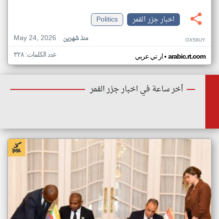
اخبار جزر القمر
Politics
May 24, 2026
منذ شهرين
OX58UY
عدد الكلمات: ٣٢٨
•
arabic.rt.com
ار تي عربي
أخر ساعة في اخبار جزر القمر