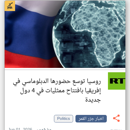
روسيا توسع حضورها الدبلوماسي في
إفريقيا بافتتاح ممثليات في 4 دول
جديدة
اخبار جزر القمر
Politics
Jun 01, 2026