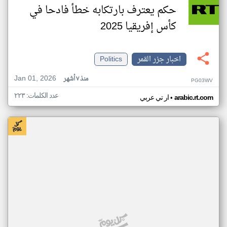
حكم يعترف بارتكابه خطأ فادحا في
كأس إفريقيا 2025
اخبار جزر القمر
Politics
Jan 01, 2026
منذ ٧ أشهر
PG03WV
عدد الكلمات: ٢٢٣
•
arabic.rt.com
ار تي عربي