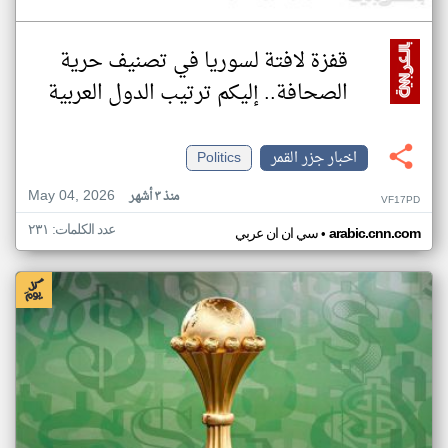
قفزة لافتة لسوريا في تصنيف حرية
الصحافة.. إليكم ترتيب الدول العربية
اخبار جزر القمر
Politics
May 04, 2026
منذ ٣ أشهر
VF17PD
عدد الكلمات: ٢٣١
•
arabic.cnn.com
سي ان ان عربي