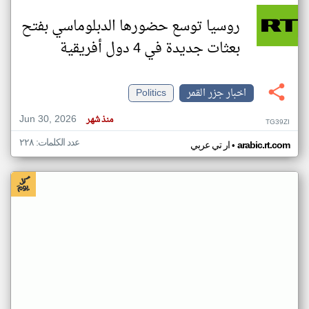
روسيا توسع حضورها الدبلوماسي بفتح
بعثات جديدة في 4 دول أفريقية
اخبار جزر القمر
Politics
Jun 30, 2026
منذ شهر
TG39ZI
عدد الكلمات: ٢٢٨
•
arabic.rt.com
ار تي عربي