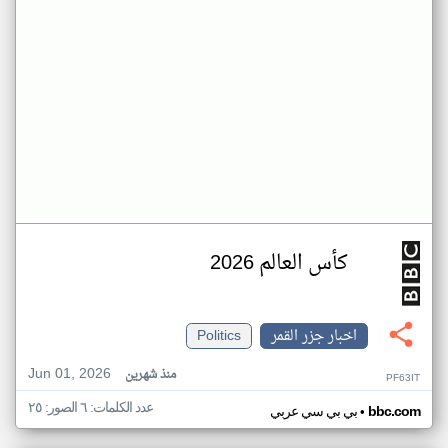
كأس العالم 2026
اخبار جزر القمر
Politics
Jun 01, 2026
منذ شهرين
PF63IT
عدد الكلمات: ٦ الصور: ٢٥
•
bbc.com
بي بي سي عربي