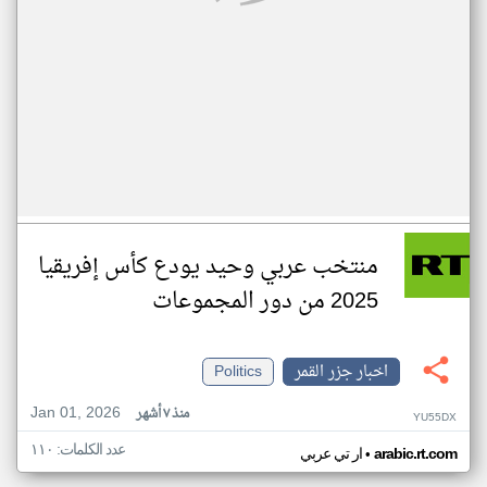
منتخب عربي وحيد يودع كأس إفريقيا
2025 من دور المجموعات
اخبار جزر القمر
Politics
Jan 01, 2026
منذ ٧ أشهر
YU55DX
عدد الكلمات: ١١٠
•
arabic.rt.com
ار تي عربي