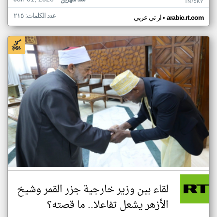
منذ شهرين
TN75KY
عدد الكلمات: ٢١٥
•
arabic.rt.com
ار تي عربي
لقاء بين وزير خارجية جزر القمر وشيخ
الأزهر يشعل تفاعلا.. ما قصته؟