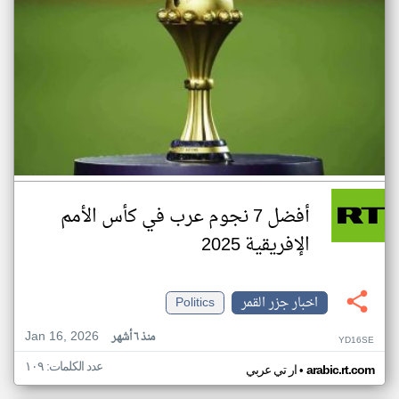
أفضل 7 نجوم عرب في كأس الأمم
الإفريقية 2025
اخبار جزر القمر
Politics
Jan 16, 2026
منذ ٦ أشهر
YD16SE
عدد الكلمات: ١٠٩
•
arabic.rt.com
ار تي عربي