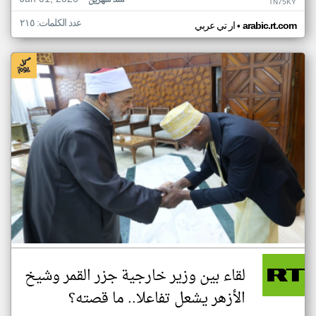
منذ شهرين
TN75KY
عدد الكلمات: ٢١٥
•
arabic.rt.com
ار تي عربي
لقاء بين وزير خارجية جزر القمر وشيخ
الأزهر يشعل تفاعلا.. ما قصته؟