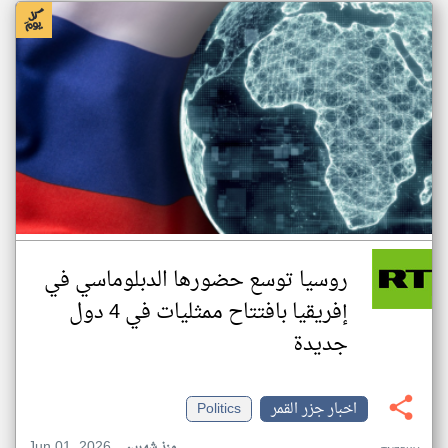
روسيا توسع حضورها الدبلوماسي في
إفريقيا بافتتاح ممثليات في 4 دول
جديدة
اخبار جزر القمر
Politics
Jun 01, 2026