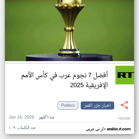
أفضل 7 نجوم عرب في كأس الأمم
الإفريقية 2025
اخبار جزر القمر
Politics
Jan 16, 2026
منذ ٦ أشهر
YD16SE
عدد الكلمات: ١٠٩
•
arabic.rt.com
ار تي عربي