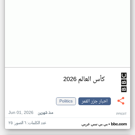
كأس العالم 2026
اخبار جزر القمر
Politics
Jun 01, 2026
منذ شهرين
PF63IT
عدد الكلمات: ٦ الصور: ٢٥
•
bbc.com
بي بي سي عربي