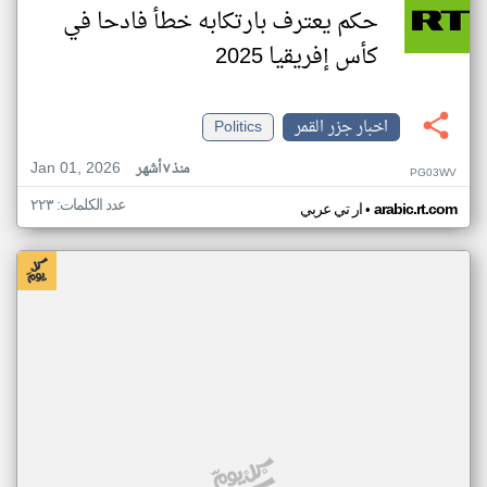
حكم يعترف بارتكابه خطأ فادحا في
كأس إفريقيا 2025
اخبار جزر القمر
Politics
Jan 01, 2026
منذ ٧ أشهر
PG03WV
عدد الكلمات: ٢٢٣
•
arabic.rt.com
ار تي عربي