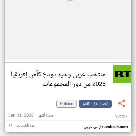
منتخب عربي وحيد يودع كأس إفريقيا
2025 من دور المجموعات
اخبار جزر القمر
Politics
Jan 01, 2026
منذ ٧ أشهر
YU55DX
عدد الكلمات: ١١٠
•
arabic.rt.com
ار تي عربي