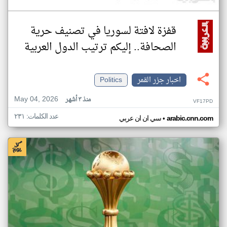
قفزة لافتة لسوريا في تصنيف حرية
الصحافة.. إليكم ترتيب الدول العربية
اخبار جزر القمر
Politics
May 04, 2026
منذ ٣ أشهر
VF17PD
عدد الكلمات: ٢٣١
•
arabic.cnn.com
سي ان ان عربي