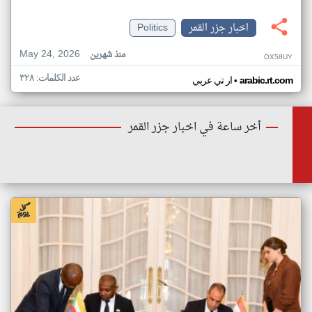
اخبار جزر القمر
Politics
May 24, 2026
منذ شهرين
OX58UY
عدد الكلمات: ٣٢٨
•
arabic.rt.com
ار تي عربي
أخر ساعة في اخبار جزر القمر