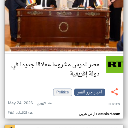
مصر تدرس مشروعا عملاقا جديدا في
دولة إفريقية
اخبار جزر القمر
Politics
May 24, 2026
منذ شهرين
NH91ES
عدد الكلمات: ٢٥٤
•
arabic.rt.com
ار تي عربي