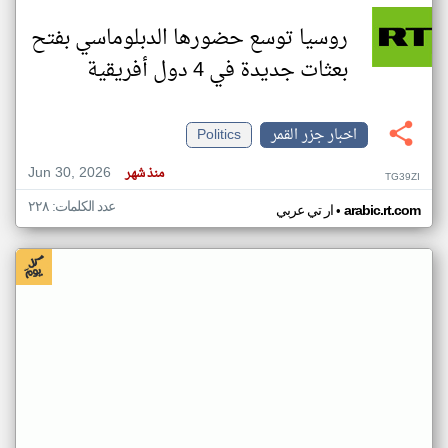
روسيا توسع حضورها الدبلوماسي بفتح
بعثات جديدة في 4 دول أفريقية
اخبار جزر القمر
Politics
Jun 30, 2026
منذ شهر
TG39ZI
عدد الكلمات: ٢٢٨
•
arabic.rt.com
ار تي عربي