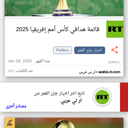
قائمة هدافي كأس أمم إفريقيا 2025
اخبار جزر القمر
Politics
Jan 19, 2026
منذ ٦ أشهر
QG60YL
عدد الكلمات: ١٤١
•
arabic.rt.com
ار تي عربي
تابع اخر اخبار جزر القمر من
ار تي عربي
مصادر أخرى