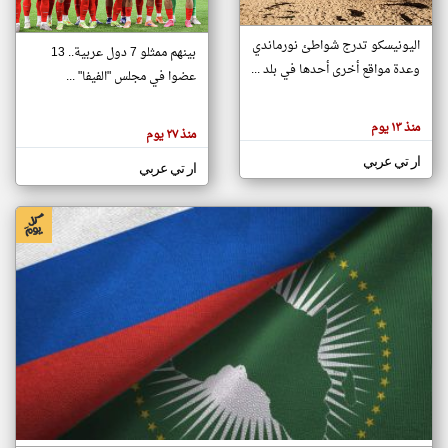
اليونيسكو تدرج شواطئ نورماندي
بينهم ممثلو 7 دول عربية.. 13
klyoum.com
وعدة مواقع أخرى أحدها في بلد ...
تغيير الدولة
عضوا في مجلس "الفيفا" ...
تعبر
مصادر الأخبار من جزر القمر
المقالات
الموجوده
اخبار جزر القمر على مدار الساعة
منذ ١٣ يوم
هنا عن
منذ ٢٧ يوم
وجهة
نظر
أهم اخبار جزر القمر العاجلة والمباشرة
ار تي عربي
كاتبيها.
ار تي عربي