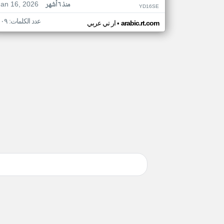
Jan 16, 2026
منذ ٦ أشهر
YD16SE
عدد الكلمات: ١٠٩
•
arabic.rt.com
ار تي عربي