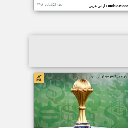
عدد الكلمات: ٣٢٨
•
arabic.rt.c
ار تي عربي
بار جزر القمر من ار تي عربي