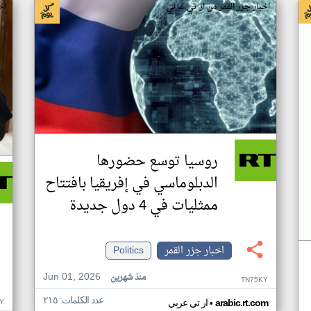
اخبار جزر القمر من ار تي عربي
اخ
روسيا توسع حضورها
الدبلوماسي في إفريقيا بافتتاح
ممثليات في 4 دول جديدة
اخبار جزر القمر
Politics
Jun 01, 2026
منذ شهرين
TN75KY
عدد الكلمات: ٢١٥
•
Y
arabic.rt.com
ار تي عربي