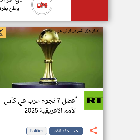
تابع اخر اخب
وطن يغرد
اخبار جزر القمر من ار تي عربي
أفضل 7 نجوم عرب في كأس
الأمم الإفريقية 2025
اخبار جزر القمر
Politics