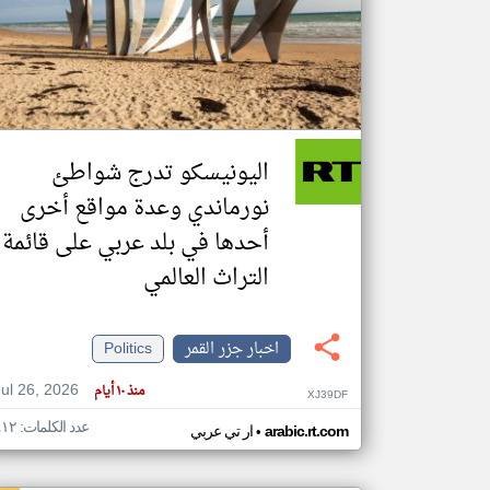
تعبر
المقالات
الموجوده
هنا عن
وجهة
اليونيسكو تدرج شواطئ
نظر
كاتبيها.
نورماندي وعدة مواقع أخرى
أحدها في بلد عربي على قائمة
التراث العالمي
اخبار جزر القمر
Politics
Jul 26, 2026
منذ ١٠ أيام
XJ39DF
عدد الكلمات: ٤١٢
•
arabic.rt.com
ار تي عربي