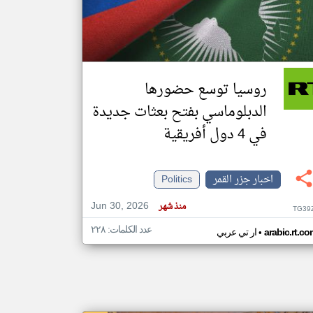
klyoum.com
تغيير الدولة
مصادر الأخبار من جزر القمر
روسيا توسع حضورها
اخبار جزر القمر على مدار الساعة
الدبلوماسي بفتح بعثات جديدة
أهم اخبار جزر القمر العاجلة والمباشرة
في 4 دول أفريقية
اخبار جزر القمر
Politics
Jun 30, 2026
منذ شهر
TG39
عدد الكلمات: ٢٢٨
•
arabic.rt.c
ار تي عربي