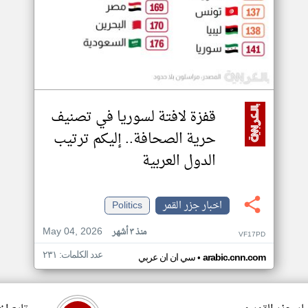
قفزة لافتة لسوريا في تصنيف
حرية الصحافة.. إليكم ترتيب
الدول العربية
اخبار جزر القمر
Politics
May 04, 2026
منذ ٣ أشهر
VF17PD
عدد الكلمات: ٢٣١
•
arabic.cnn.com
سي ان ان عربي