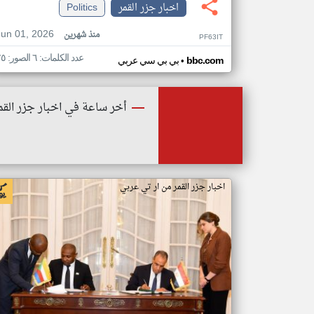
اخبار جزر القمر
Politics
Jun 01, 2026
منذ شهرين
PF63IT
عدد الكلمات: ٦ الصور: ٢٥
•
bbc.com
بي بي سي عربي
أخر ساعة في اخبار جزر القم
اخبار جزر القمر من ار تي عربي