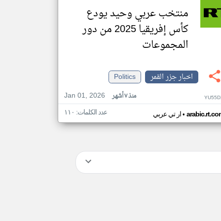
منتخب عربي وحيد يودع
كأس إفريقيا 2025 من دور
المجموعات
اخبار جزر القمر
Politics
Jan 01, 2026
منذ ٧ أشهر
YU55D
عدد الكلمات: ١١٠
•
arabic.rt.c
ار تي عربي