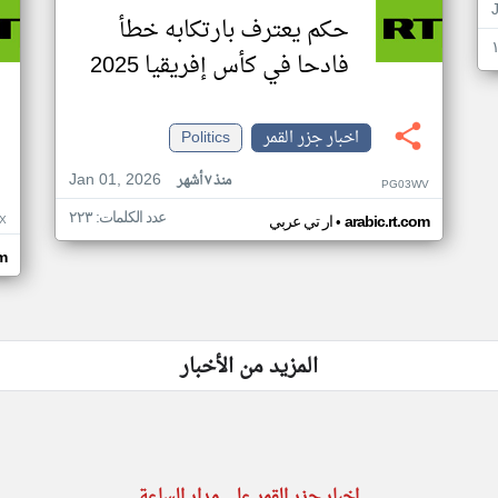
حكم يعترف بارتكابه خطأ
فادحا في كأس إفريقيا 2025
اخبار جزر القمر
Politics
Jan 01, 2026
منذ ٧ أشهر
PG03WV
عدد الكلمات: ٢٢٣
•
X
arabic.rt.com
ار تي عربي
om
المزيد من الأخبار
اخبار جزر القمر على مدار الساعة