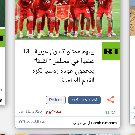
بينهم ممثلو 7 دول عربية.. 13
عضوا في مجلس "الفيفا"
يدعمون عودة روسيا لكرة
القدم العالمية
ZI
اخبار جزر القمر
Politics
om
Jul 11, 2026
منذ ٢٥ يوم
EE45AI
عدد الكلمات: ٢٢٦
•
arabic.rt.com
ار تي عربي