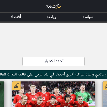
سياسة
رياضة
أقتصاد
أجدد الاخبار
ماندي وعدة مواقع أخرى أحدها في بلد عربي على قائمة التراث العال
اخبار جزر القمر من ار تي عربي
اخ