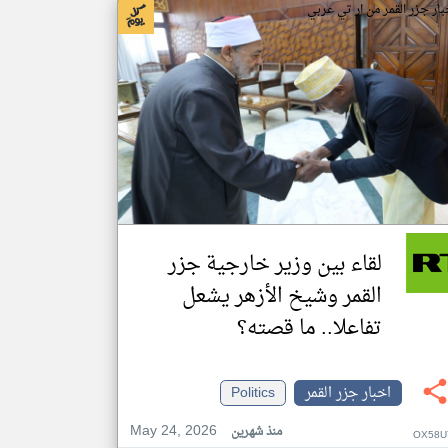
بار جزر القمر من ار تي عربي
لقاء بين وزير خارجية جزر
القمر وشيخ الأزهر يشعل
تفاعلا.. ما قصته؟
اخبار جزر القمر
Politics
May 24, 2026
منذ شهرين
OX58U