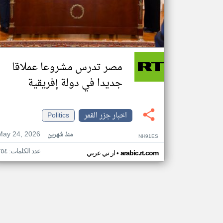
مصر تدرس مشروعا عملاقا
جديدا في دولة إفريقية
اخبار جزر القمر
Politics
May 24, 2026
منذ شهرين
NH91ES
عدد الكلمات: ٢٥٤
•
arabic.rt.com
ار تي عربي