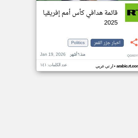
قائمة هدافي كأس أمم إفريقيا
2025
اخبار جزر القمر
Politics
Jan 19, 2026
منذ ٦ أشهر
QG60Y
عدد الكلمات: ١٤١
•
arabic.rt.c
ار تي عربي