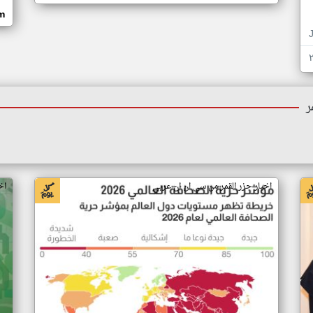
om
ر
اخبار جزر القمر من سي ان ان عربي
اخ