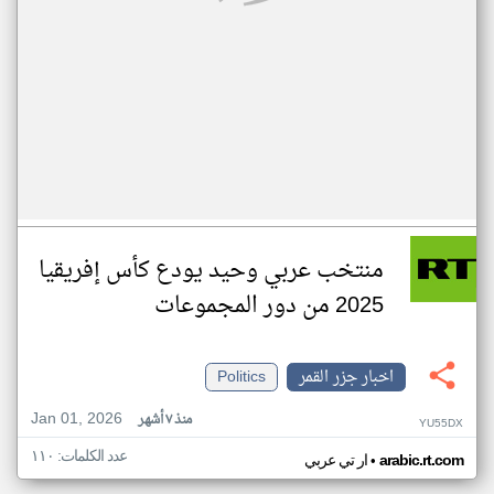
منتخب عربي وحيد يودع كأس إفريقيا
2025 من دور المجموعات
اخبار جزر القمر
Politics
Jan 01, 2026
منذ ٧ أشهر
YU55DX
عدد الكلمات: ١١٠
•
arabic.rt.com
ار تي عربي