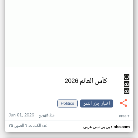
كأس العالم 2026
اخبار جزر القمر
Politics
Jun 01, 2026
منذ شهرين
PF63IT
عدد الكلمات: ٦ الصور: ٢٥
•
bbc.com
بي بي سي عربي