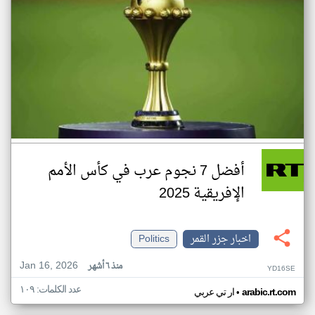
أفضل 7 نجوم عرب في كأس الأمم
الإفريقية 2025
اخبار جزر القمر
Politics
Jan 16, 2026
منذ ٦ أشهر
YD16SE
عدد الكلمات: ١٠٩
•
arabic.rt.com
ار تي عربي