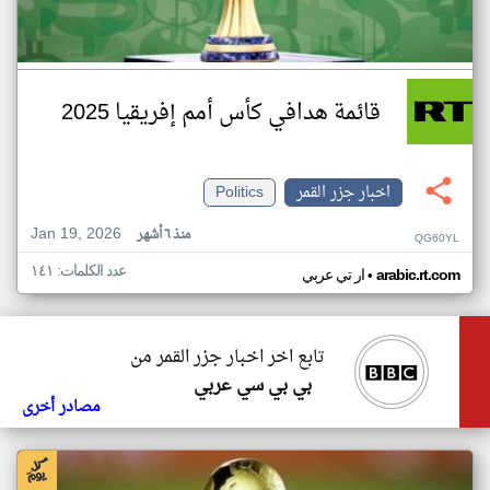
قائمة هدافي كأس أمم إفريقيا 2025
اخبار جزر القمر
Politics
Jan 19, 2026
منذ ٦ أشهر
QG60YL
عدد الكلمات: ١٤١
•
arabic.rt.com
ار تي عربي
تابع اخر اخبار جزر القمر من
بي بي سي عربي
مصادر أخرى