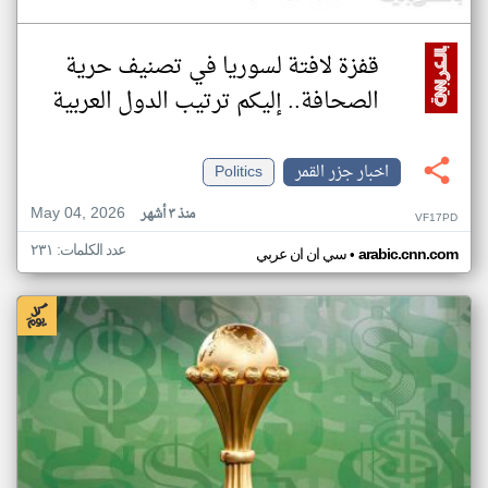
قفزة لافتة لسوريا في تصنيف حرية
الصحافة.. إليكم ترتيب الدول العربية
اخبار جزر القمر
Politics
May 04, 2026
منذ ٣ أشهر
VF17PD
عدد الكلمات: ٢٣١
•
arabic.cnn.com
سي ان ان عربي