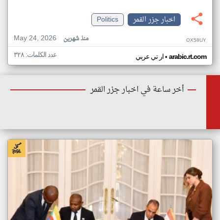
اخبار جزر القمر
Politics
May 24, 2026
منذ شهرين
OX58UY
عدد الكلمات: ٣٢٨
•
arabic.rt.com
ار تي عربي
أخر ساعة في اخبار جزر القمر