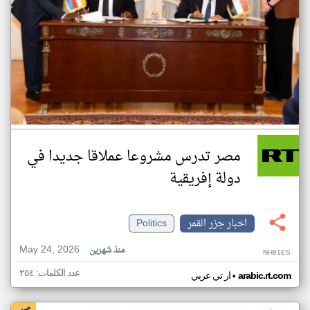
مصر تدرس مشروعا عملاقا جديدا في
دولة إفريقية
اخبار جزر القمر
Politics
May 24, 2026
منذ شهرين
NH91ES
عدد الكلمات: ٢٥٤
•
arabic.rt.com
ار تي عربي