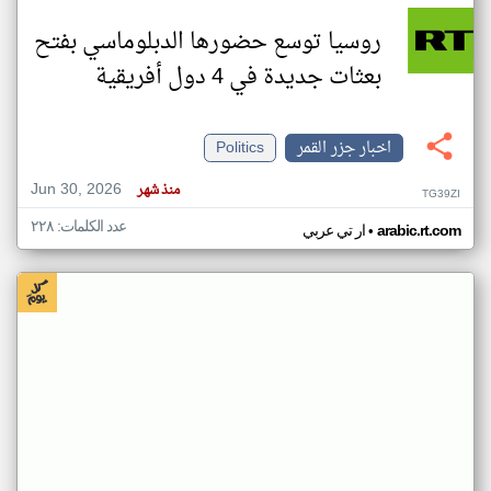
روسيا توسع حضورها الدبلوماسي بفتح
بعثات جديدة في 4 دول أفريقية
اخبار جزر القمر
Politics
Jun 30, 2026
منذ شهر
TG39ZI
عدد الكلمات: ٢٢٨
•
arabic.rt.com
ار تي عربي