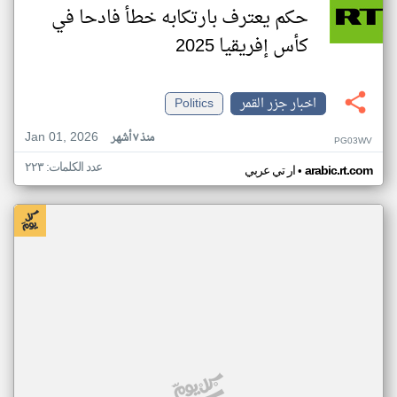
حكم يعترف بارتكابه خطأ فادحا في
كأس إفريقيا 2025
اخبار جزر القمر
Politics
Jan 01, 2026
منذ ٧ أشهر
PG03WV
عدد الكلمات: ٢٢٣
•
arabic.rt.com
ار تي عربي