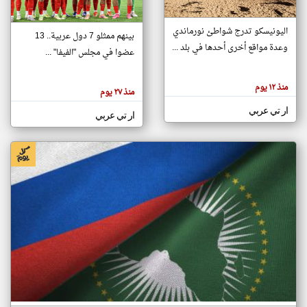
اليونيسكو تدرج شواطئ نورماندي
بينهم ممثلو 7 دول عربية.. 13
klyoum.com
وعدة مواقع أخرى أحدها في بلد ...
تغيير الدولة
عضوا في مجلس "الفيفا" ...
تعبر
مصادر الأخبار من جزر القمر
المقالات
الموجوده
اخبار جزر القمر على مدار الساعة
منذ ١٢ يوم
هنا عن
منذ ٢٧ يوم
وجهة
نظر
أهم اخبار جزر القمر العاجلة والمباشرة
ار تي عربي
كاتبيها.
ار تي عربي