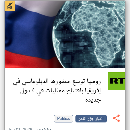
روسيا توسع حضورها الدبلوماسي في
إفريقيا بافتتاح ممثليات في 4 دول
جديدة
اخبار جزر القمر
Politics
Jun 01, 2026