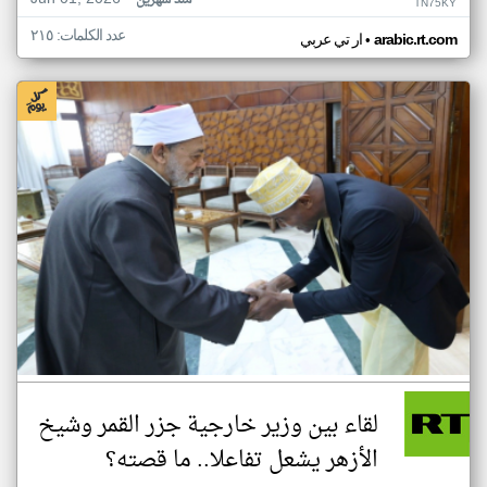
منذ شهرين
TN75KY
عدد الكلمات: ٢١٥
•
arabic.rt.com
ار تي عربي
لقاء بين وزير خارجية جزر القمر وشيخ
الأزهر يشعل تفاعلا.. ما قصته؟