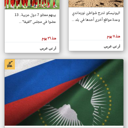
اليونيسكو تدرج شواطئ نورماندي
بينهم ممثلو 7 دول عربية.. 13
klyoum.com
وعدة مواقع أخرى أحدها في بلد ...
تغيير الدولة
عضوا في مجلس "الفيفا" ...
تعبر
مصادر الأخبار من جزر القمر
المقالات
الموجوده
اخبار جزر القمر على مدار الساعة
منذ ١١ يوم
هنا عن
منذ ٢٦ يوم
وجهة
نظر
أهم اخبار جزر القمر العاجلة والمباشرة
ار تي عربي
كاتبيها.
ار تي عربي