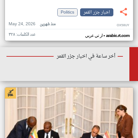
اخبار جزر القمر
Politics
May 24, 2026
منذ شهرين
OX58UY
عدد الكلمات: ٣٢٨
•
arabic.rt.com
ار تي عربي
أخر ساعة في اخبار جزر القمر