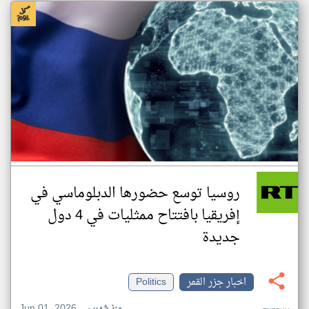
روسيا توسع حضورها الدبلوماسي في
إفريقيا بافتتاح ممثليات في 4 دول
جديدة
اخبار جزر القمر
Politics
Jun 01, 2026