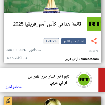
قائمة هدافي كأس أمم إفريقيا 2025
اخبار جزر القمر
Politics
Jan 19, 2026
منذ ٦ أشهر
QG60YL
عدد الكلمات: ١٤١
•
arabic.rt.com
ار تي عربي
تابع اخر اخبار جزر القمر من
ار تي عربي
مصادر أخرى