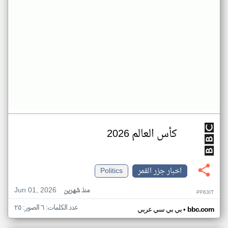
كأس العالم 2026
اخبار جزر القمر
Politics
Jun 01, 2026
منذ شهرين
PF63IT
عدد الكلمات: ٦ الصور: ٢٥
•
bbc.com
بي بي سي عربي