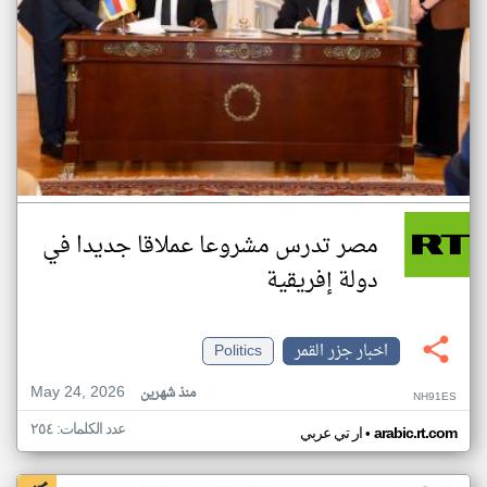
مصر تدرس مشروعا عملاقا جديدا في
دولة إفريقية
اخبار جزر القمر
Politics
May 24, 2026
منذ شهرين
NH91ES
عدد الكلمات: ٢٥٤
•
arabic.rt.com
ار تي عربي