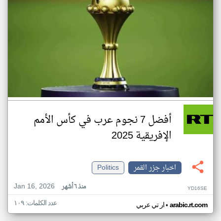
أفضل 7 نجوم عرب في كأس الأمم
الإفريقية 2025
اخبار جزر القمر
Politics
Jan 16, 2026
منذ ٦ أشهر
YD16SE
عدد الكلمات: ١٠٩
•
arabic.rt.com
ار تي عربي