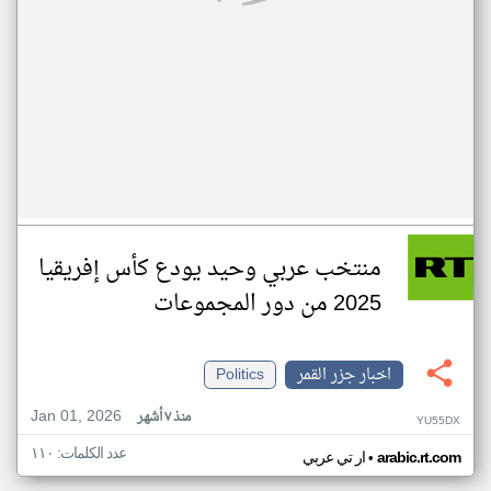
منتخب عربي وحيد يودع كأس إفريقيا
2025 من دور المجموعات
اخبار جزر القمر
Politics
Jan 01, 2026
منذ ٧ أشهر
YU55DX
عدد الكلمات: ١١٠
•
arabic.rt.com
ار تي عربي