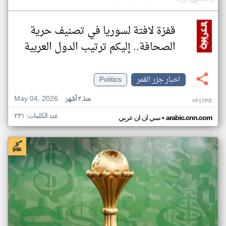
قفزة لافتة لسوريا في تصنيف حرية
الصحافة.. إليكم ترتيب الدول العربية
اخبار جزر القمر
Politics
May 04, 2026
منذ ٣ أشهر
VF17PD
عدد الكلمات: ٢٣١
•
arabic.cnn.com
سي ان ان عربي