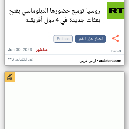
روسيا توسع حضورها الدبلوماسي بفتح
بعثات جديدة في 4 دول أفريقية
اخبار جزر القمر
Politics
Jun 30, 2026
منذ شهر
TG39ZI
عدد الكلمات: ٢٢٨
•
arabic.rt.com
ار تي عربي