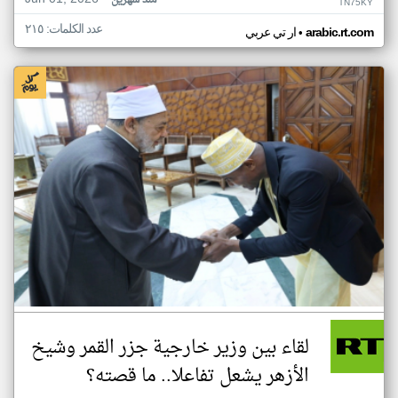
منذ شهرين
TN75KY
عدد الكلمات: ٢١٥
•
arabic.rt.com
ار تي عربي
لقاء بين وزير خارجية جزر القمر وشيخ
الأزهر يشعل تفاعلا.. ما قصته؟