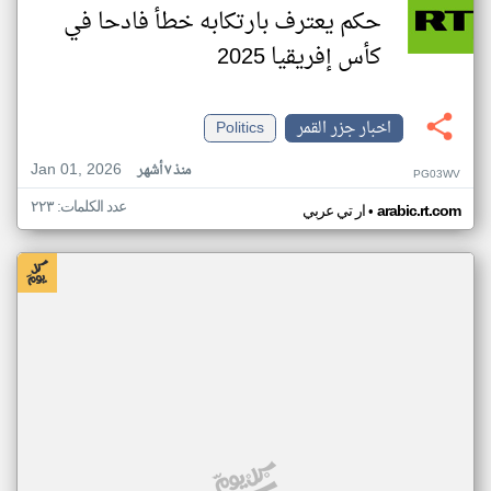
حكم يعترف بارتكابه خطأ فادحا في
كأس إفريقيا 2025
اخبار جزر القمر
Politics
Jan 01, 2026
منذ ٧ أشهر
PG03WV
عدد الكلمات: ٢٢٣
•
arabic.rt.com
ار تي عربي