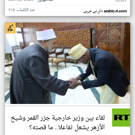
منذ شهرين
TN75KY
عدد الكلمات: ٢١٥
•
arabic.rt.com
ار تي عربي
لقاء بين وزير خارجية جزر القمر وشيخ
الأزهر يشعل تفاعلا.. ما قصته؟