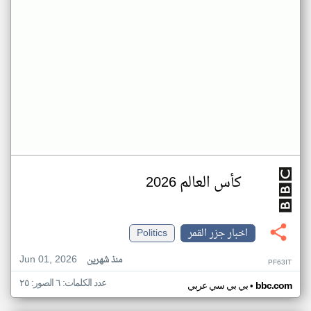
كأس العالم 2026
اخبار جزر القمر
Politics
Jun 01, 2026
منذ شهرين
PF63IT
عدد الكلمات: ٦ الصور: ٢٥
•
bbc.com
بي بي سي عربي