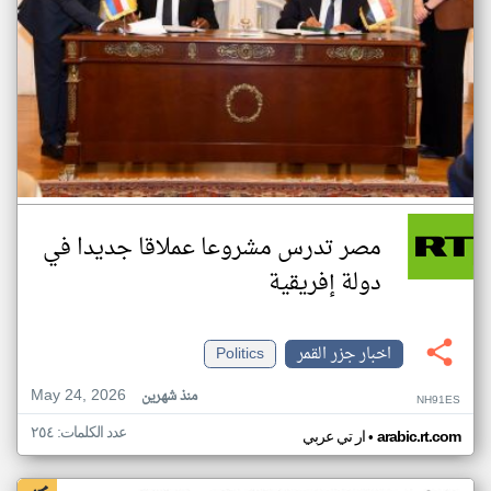
مصر تدرس مشروعا عملاقا جديدا في
دولة إفريقية
اخبار جزر القمر
Politics
May 24, 2026
منذ شهرين
NH91ES
عدد الكلمات: ٢٥٤
•
arabic.rt.com
ار تي عربي