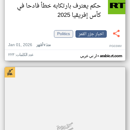
حكم يعترف بارتكابه خطأ فادحا في
كأس إفريقيا 2025
اخبار جزر القمر
Politics
Jan 01, 2026
منذ ٧ أشهر
PG03WV
عدد الكلمات: ٢٢٣
•
arabic.rt.com
ار تي عربي