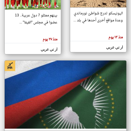
اليونيسكو تدرج شواطئ نورماندي
بينهم ممثلو 7 دول عربية.. 13
klyoum.com
وعدة مواقع أخرى أحدها في بلد ...
تغيير الدولة
عضوا في مجلس "الفيفا" ...
تعبر
مصادر الأخبار من جزر القمر
المقالات
الموجوده
اخبار جزر القمر على مدار الساعة
منذ ١٣ يوم
هنا عن
منذ ٢٧ يوم
وجهة
نظر
أهم اخبار جزر القمر العاجلة والمباشرة
ار تي عربي
كاتبيها.
ار تي عربي