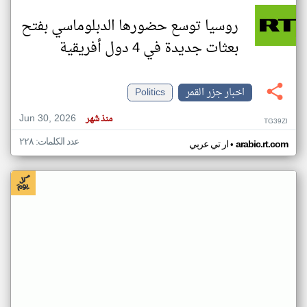
روسيا توسع حضورها الدبلوماسي بفتح
بعثات جديدة في 4 دول أفريقية
اخبار جزر القمر
Politics
Jun 30, 2026
منذ شهر
TG39ZI
عدد الكلمات: ٢٢٨
•
arabic.rt.com
ار تي عربي