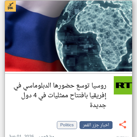
روسيا توسع حضورها الدبلوماسي في
إفريقيا بافتتاح ممثليات في 4 دول
جديدة
اخبار جزر القمر
Politics
Jun 01, 2026