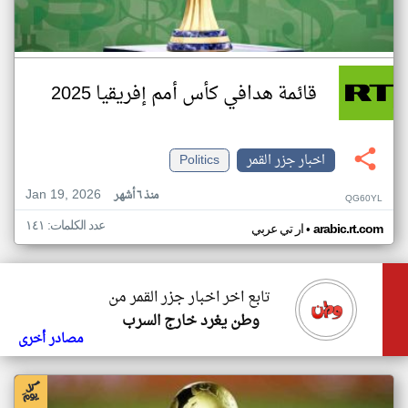
قائمة هدافي كأس أمم إفريقيا 2025
اخبار جزر القمر
Politics
Jan 19, 2026
منذ ٦ أشهر
QG60YL
عدد الكلمات: ١٤١
•
arabic.rt.com
ار تي عربي
تابع اخر اخبار جزر القمر من
وطن يغرد خارج السرب
مصادر أخرى