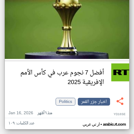
أفضل 7 نجوم عرب في كأس الأمم
الإفريقية 2025
اخبار جزر القمر
Politics
Jan 16, 2026
منذ ٦ أشهر
YD16SE
عدد الكلمات: ١٠٩
•
arabic.rt.com
ار تي عربي