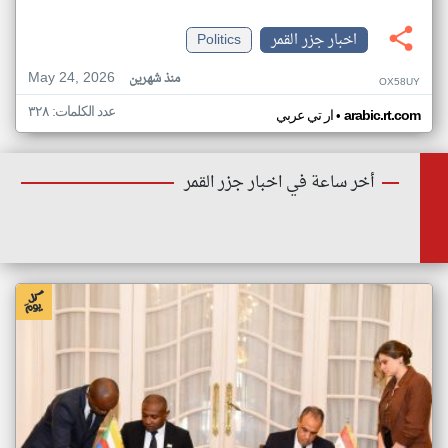
اخبار جزر القمر
Politics
May 24, 2026
منذ شهرين
OX58UY
عدد الكلمات: ٣٢٨
•
arabic.rt.com
ار تي عربي
أخر ساعة في اخبار جزر القمر