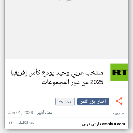
منتخب عربي وحيد يودع كأس إفريقيا
2025 من دور المجموعات
اخبار جزر القمر
Politics
Jan 01, 2026
منذ ٧ أشهر
YU55DX
عدد الكلمات: ١١٠
•
arabic.rt.com
ار تي عربي