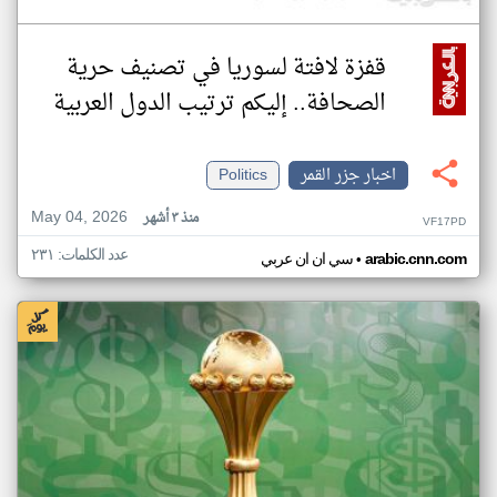
قفزة لافتة لسوريا في تصنيف حرية
الصحافة.. إليكم ترتيب الدول العربية
اخبار جزر القمر
Politics
May 04, 2026
منذ ٣ أشهر
VF17PD
عدد الكلمات: ٢٣١
•
arabic.cnn.com
سي ان ان عربي