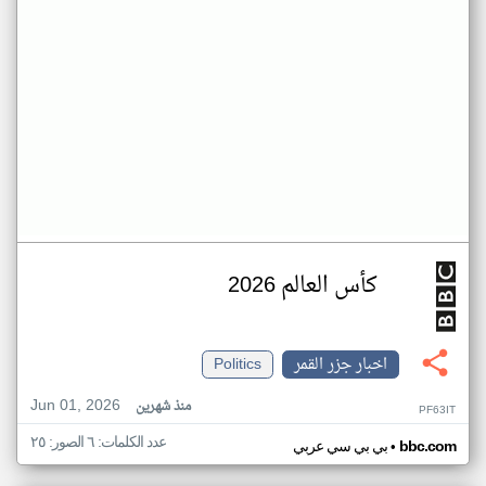
كأس العالم 2026
اخبار جزر القمر
Politics
Jun 01, 2026
منذ شهرين
PF63IT
عدد الكلمات: ٦ الصور: ٢٥
•
bbc.com
بي بي سي عربي