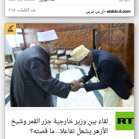
منذ شهرين
TN75KY
عدد الكلمات: ٢١٥
•
arabic.rt.com
ار تي عربي
لقاء بين وزير خارجية جزر القمر وشيخ
الأزهر يشعل تفاعلا.. ما قصته؟