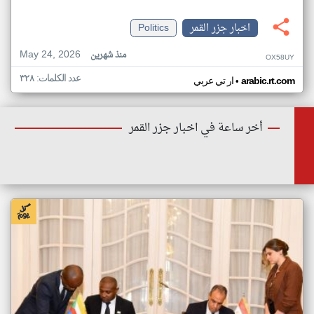
اخبار جزر القمر
Politics
May 24, 2026
منذ شهرين
OX58UY
عدد الكلمات: ٣٢٨
•
arabic.rt.com
ار تي عربي
أخر ساعة في اخبار جزر القمر