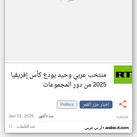
منتخب عربي وحيد يودع كأس إفريقيا
2025 من دور المجموعات
اخبار جزر القمر
Politics
Jan 01, 2026
منذ ٧ أشهر
YU55DX
عدد الكلمات: ١١٠
•
arabic.rt.com
ار تي عربي