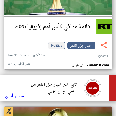
قائمة هدافي كأس أمم إفريقيا 2025
اخبار جزر القمر
Politics
Jan 19, 2026
منذ ٦ أشهر
QG60YL
عدد الكلمات: ١٤١
•
arabic.rt.com
ار تي عربي
تابع اخر اخبار جزر القمر من
سي ان ان عربي
مصادر أخرى