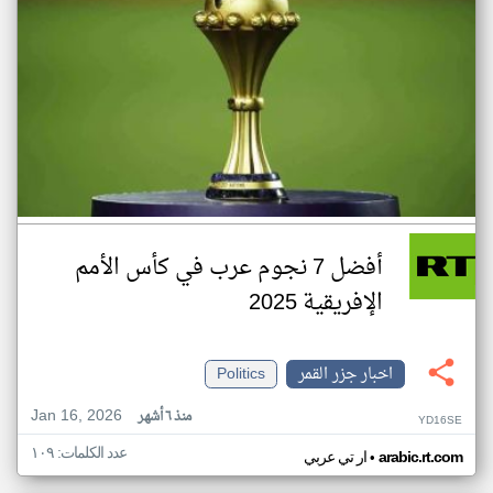
أفضل 7 نجوم عرب في كأس الأمم
الإفريقية 2025
اخبار جزر القمر
Politics
Jan 16, 2026
منذ ٦ أشهر
YD16SE
عدد الكلمات: ١٠٩
•
arabic.rt.com
ار تي عربي