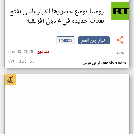
روسيا توسع حضورها الدبلوماسي بفتح
بعثات جديدة في 4 دول أفريقية
اخبار جزر القمر
Politics
Jun 30, 2026
منذ شهر
TG39ZI
عدد الكلمات: ٢٢٨
•
arabic.rt.com
ار تي عربي