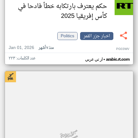
حكم يعترف بارتكابه خطأ فادحا في
كأس إفريقيا 2025
اخبار جزر القمر
Politics
Jan 01, 2026
منذ ٧ أشهر
PG03WV
عدد الكلمات: ٢٢٣
•
arabic.rt.com
ار تي عربي