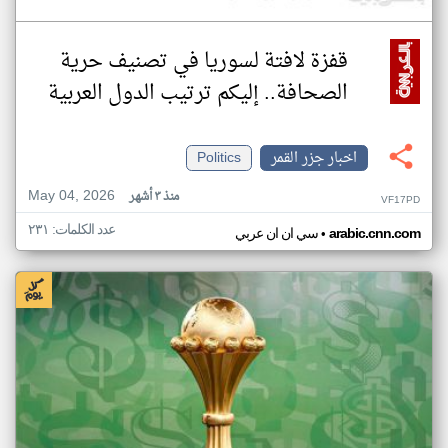
قفزة لافتة لسوريا في تصنيف حرية
الصحافة.. إليكم ترتيب الدول العربية
اخبار جزر القمر
Politics
May 04, 2026
منذ ٣ أشهر
VF17PD
عدد الكلمات: ٢٣١
•
arabic.cnn.com
سي ان ان عربي