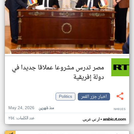
مصر تدرس مشروعا عملاقا جديدا في
دولة إفريقية
اخبار جزر القمر
Politics
May 24, 2026
منذ شهرين
NH91ES
عدد الكلمات: ٢٥٤
•
arabic.rt.com
ار تي عربي