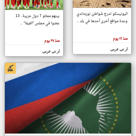
اليونيسكو تدرج شواطئ نورماندي
بينهم ممثلو 7 دول عربية.. 13
klyoum.com
وعدة مواقع أخرى أحدها في بلد ...
تغيير الدولة
عضوا في مجلس "الفيفا" ...
تعبر
مصادر الأخبار من جزر القمر
المقالات
الموجوده
اخبار جزر القمر على مدار الساعة
منذ ١٢ يوم
هنا عن
منذ ٢٧ يوم
وجهة
نظر
أهم اخبار جزر القمر العاجلة والمباشرة
ار تي عربي
كاتبيها.
ار تي عربي