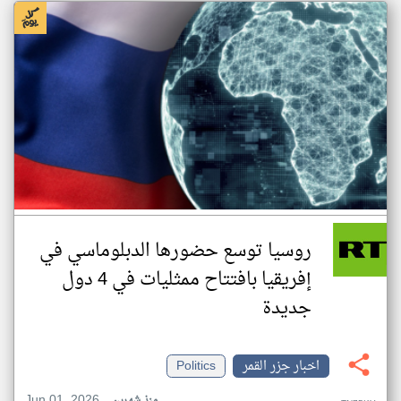
روسيا توسع حضورها الدبلوماسي في
إفريقيا بافتتاح ممثليات في 4 دول
جديدة
اخبار جزر القمر
Politics
Jun 01, 2026