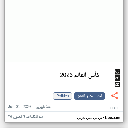
كأس العالم 2026
اخبار جزر القمر
Politics
Jun 01, 2026
منذ شهرين
PF63IT
عدد الكلمات: ٦ الصور: ٢٥
•
bbc.com
بي بي سي عربي