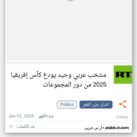
منتخب عربي وحيد يودع كأس إفريقيا
2025 من دور المجموعات
اخبار جزر القمر
Politics
Jan 01, 2026
منذ ٧ أشهر
YU55DX
عدد الكلمات: ١١٠
•
arabic.rt.com
ار تي عربي