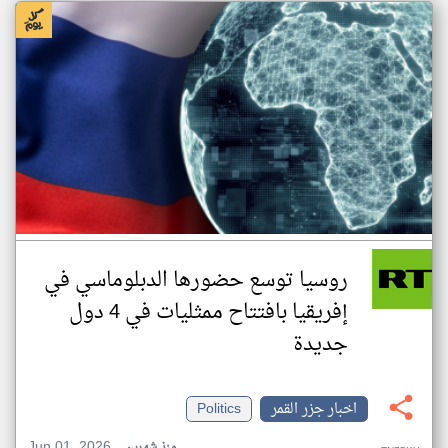
روسيا توسع حضورها الدبلوماسي في
إفريقيا بافتتاح ممثليات في 4 دول
جديدة
اخبار جزر القمر
Politics
Jun 01, 2026