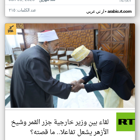
منذ شهرين
TN75KY
عدد الكلمات: ٢١٥
•
arabic.rt.com
ار تي عربي
لقاء بين وزير خارجية جزر القمر وشيخ
الأزهر يشعل تفاعلا.. ما قصته؟