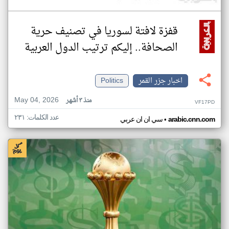
قفزة لافتة لسوريا في تصنيف حرية
الصحافة.. إليكم ترتيب الدول العربية
اخبار جزر القمر
Politics
May 04, 2026
منذ ٣ أشهر
VF17PD
عدد الكلمات: ٢٣١
•
arabic.cnn.com
سي ان ان عربي