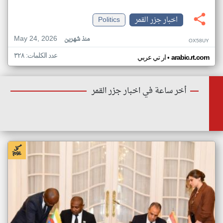
اخبار جزر القمر
Politics
May 24, 2026
منذ شهرين
OX58UY
عدد الكلمات: ٣٢٨
•
arabic.rt.com
ار تي عربي
أخر ساعة في اخبار جزر القمر