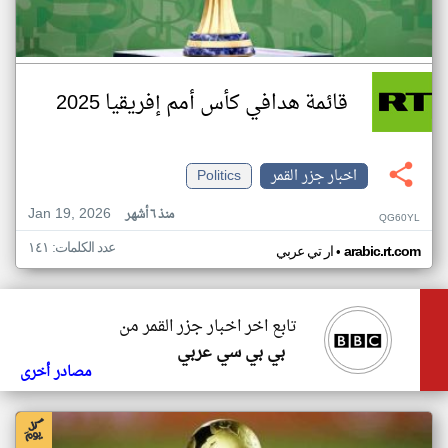
قائمة هدافي كأس أمم إفريقيا 2025
اخبار جزر القمر
Politics
Jan 19, 2026
منذ ٦ أشهر
QG60YL
عدد الكلمات: ١٤١
•
arabic.rt.com
ار تي عربي
تابع اخر اخبار جزر القمر من
بي بي سي عربي
مصادر أخرى