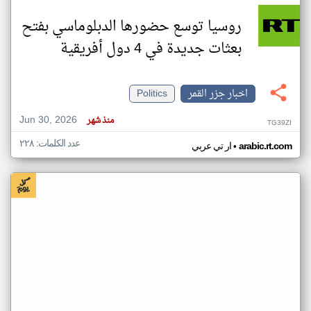
روسيا توسع حضورها الدبلوماسي بفتح
بعثات جديدة في 4 دول أفريقية
اخبار جزر القمر
Politics
Jun 30, 2026
منذ شهر
TG39ZI
عدد الكلمات: ٢٢٨
•
arabic.rt.com
ار تي عربي