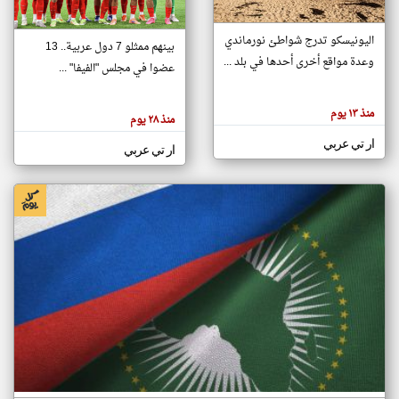
اليونيسكو تدرج شواطئ نورماندي
بينهم ممثلو 7 دول عربية.. 13
klyoum.com
وعدة مواقع أخرى أحدها في بلد ...
تغيير الدولة
عضوا في مجلس "الفيفا" ...
تعبر
مصادر الأخبار من جزر القمر
المقالات
الموجوده
اخبار جزر القمر على مدار الساعة
منذ ١٣ يوم
هنا عن
منذ ٢٨ يوم
وجهة
نظر
أهم اخبار جزر القمر العاجلة والمباشرة
ار تي عربي
كاتبيها.
ار تي عربي