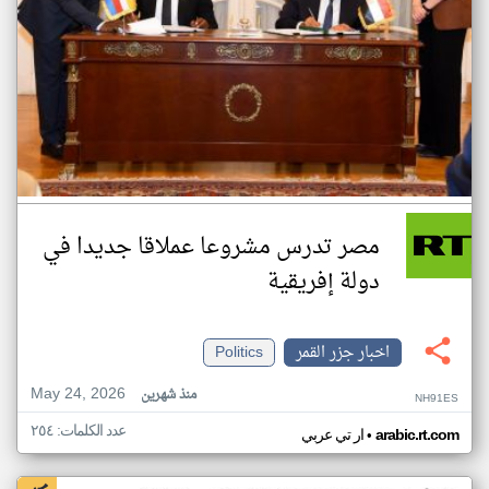
مصر تدرس مشروعا عملاقا جديدا في
دولة إفريقية
اخبار جزر القمر
Politics
May 24, 2026
منذ شهرين
NH91ES
عدد الكلمات: ٢٥٤
•
arabic.rt.com
ار تي عربي