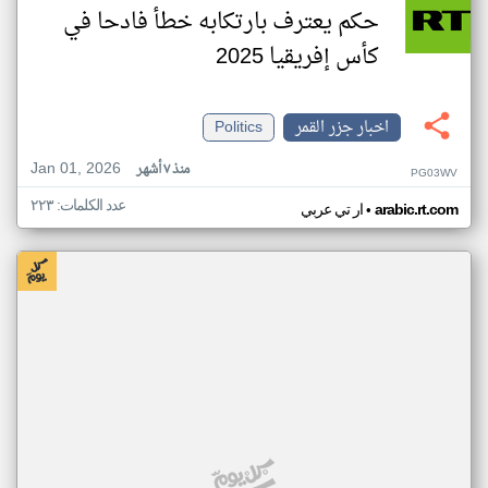
حكم يعترف بارتكابه خطأ فادحا في
كأس إفريقيا 2025
اخبار جزر القمر
Politics
Jan 01, 2026
منذ ٧ أشهر
PG03WV
عدد الكلمات: ٢٢٣
•
arabic.rt.com
ار تي عربي