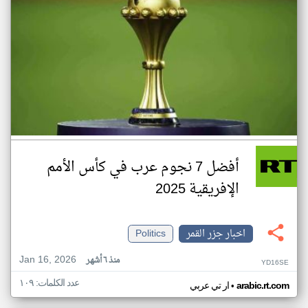
أفضل 7 نجوم عرب في كأس الأمم
الإفريقية 2025
اخبار جزر القمر
Politics
Jan 16, 2026
منذ ٦ أشهر
YD16SE
عدد الكلمات: ١٠٩
•
arabic.rt.com
ار تي عربي