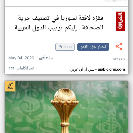
قفزة لافتة لسوريا في تصنيف حرية
الصحافة.. إليكم ترتيب الدول العربية
اخبار جزر القمر
Politics
May 04, 2026
منذ ٣ أشهر
VF17PD
عدد الكلمات: ٢٣١
•
arabic.cnn.com
سي ان ان عربي