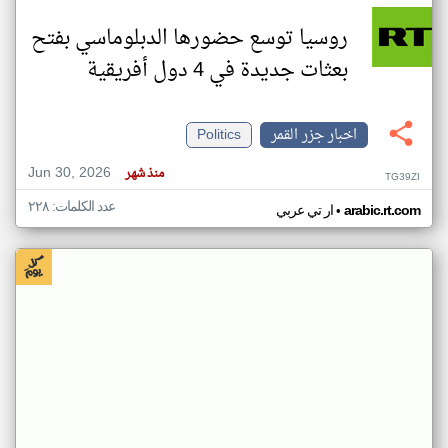
روسيا توسع حضورها الدبلوماسي بفتح
بعثات جديدة في 4 دول أفريقية
اخبار جزر القمر
Politics
Jun 30, 2026
منذ شهر
TG39ZI
عدد الكلمات: ٢٢٨
•
arabic.rt.com
ار تي عربي