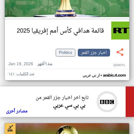
قائمة هدافي كأس أمم إفريقيا 2025
اخبار جزر القمر
Politics
Jan 19, 2026
منذ ٦ أشهر
QG60YL
عدد الكلمات: ١٤١
•
arabic.rt.com
ار تي عربي
تابع اخر اخبار جزر القمر من
بي بي سي عربي
مصادر أخرى