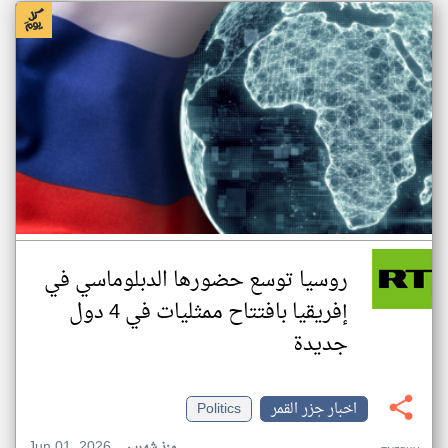
روسيا توسع حضورها الدبلوماسي في
إفريقيا بافتتاح ممثليات في 4 دول
جديدة
اخبار جزر القمر
Politics
Jun 01, 2026