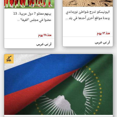
اليونيسكو تدرج شواطئ نورماندي
بينهم ممثلو 7 دول عربية.. 13
klyoum.com
وعدة مواقع أخرى أحدها في بلد ...
تغيير الدولة
عضوا في مجلس "الفيفا" ...
تعبر
مصادر الأخبار من جزر القمر
المقالات
الموجوده
اخبار جزر القمر على مدار الساعة
منذ ١٣ يوم
هنا عن
منذ ٢٨ يوم
وجهة
نظر
أهم اخبار جزر القمر العاجلة والمباشرة
ار تي عربي
كاتبيها.
ار تي عربي