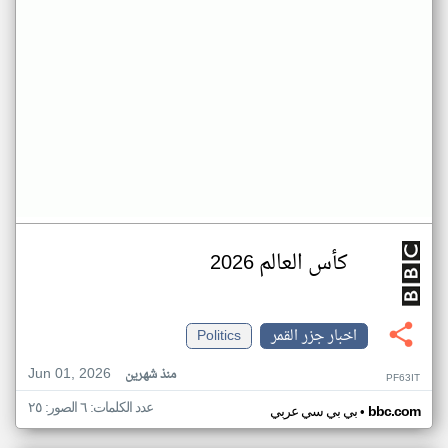
كأس العالم 2026
اخبار جزر القمر
Politics
Jun 01, 2026
منذ شهرين
PF63IT
عدد الكلمات: ٦ الصور: ٢٥
•
bbc.com
بي بي سي عربي