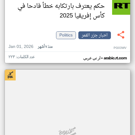
حكم يعترف بارتكابه خطأ فادحا في
كأس إفريقيا 2025
اخبار جزر القمر
Politics
Jan 01, 2026
منذ ٧ أشهر
PG03WV
عدد الكلمات: ٢٢٣
•
arabic.rt.com
ار تي عربي