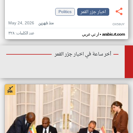
اخبار جزر القمر
Politics
May 24, 2026
منذ شهرين
OX58UY
عدد الكلمات: ٣٢٨
•
arabic.rt.com
ار تي عربي
أخر ساعة في اخبار جزر القمر