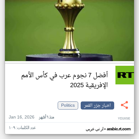
أفضل 7 نجوم عرب في كأس الأمم
الإفريقية 2025
اخبار جزر القمر
Politics
Jan 16, 2026
منذ ٦ أشهر
YD16SE
عدد الكلمات: ١٠٩
•
arabic.rt.com
ار تي عربي