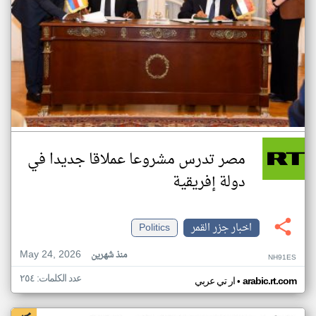
مصر تدرس مشروعا عملاقا جديدا في
دولة إفريقية
اخبار جزر القمر
Politics
May 24, 2026
منذ شهرين
NH91ES
عدد الكلمات: ٢٥٤
•
arabic.rt.com
ار تي عربي