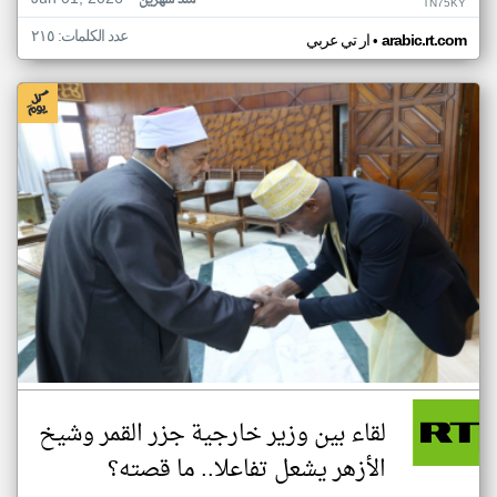
منذ شهرين
TN75KY
عدد الكلمات: ٢١٥
•
arabic.rt.com
ار تي عربي
لقاء بين وزير خارجية جزر القمر وشيخ
الأزهر يشعل تفاعلا.. ما قصته؟