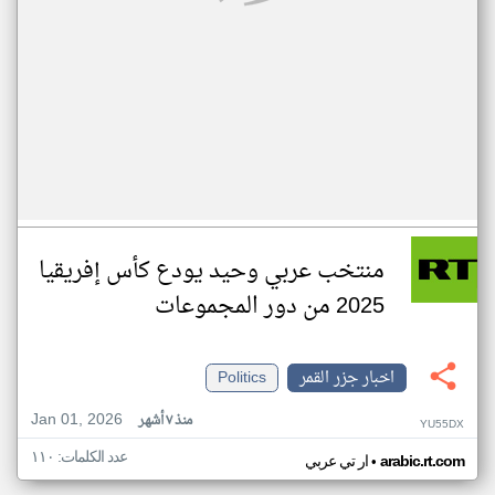
منتخب عربي وحيد يودع كأس إفريقيا
2025 من دور المجموعات
اخبار جزر القمر
Politics
Jan 01, 2026
منذ ٧ أشهر
YU55DX
عدد الكلمات: ١١٠
•
arabic.rt.com
ار تي عربي