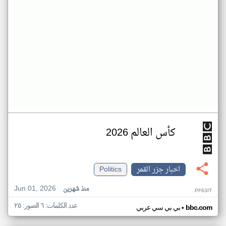
كأس العالم 2026
اخبار جزر القمر
Politics
Jun 01, 2026
منذ شهرين
PF63IT
عدد الكلمات: ٦ الصور: ٢٥
•
bbc.com
بي بي سي عربي