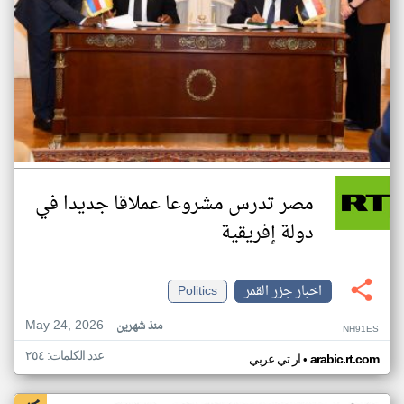
مصر تدرس مشروعا عملاقا جديدا في
دولة إفريقية
اخبار جزر القمر
Politics
May 24, 2026
منذ شهرين
NH91ES
عدد الكلمات: ٢٥٤
•
arabic.rt.com
ار تي عربي