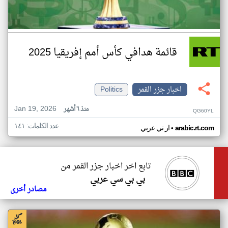
قائمة هدافي كأس أمم إفريقيا 2025
اخبار جزر القمر
Politics
Jan 19, 2026
منذ ٦ أشهر
QG60YL
عدد الكلمات: ١٤١
•
arabic.rt.com
ار تي عربي
تابع اخر اخبار جزر القمر من
بي بي سي عربي
مصادر أخرى