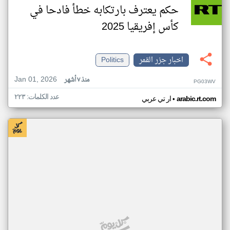
حكم يعترف بارتكابه خطأ فادحا في
كأس إفريقيا 2025
اخبار جزر القمر
Politics
Jan 01, 2026
منذ ٧ أشهر
PG03WV
عدد الكلمات: ٢٢٣
•
arabic.rt.com
ار تي عربي