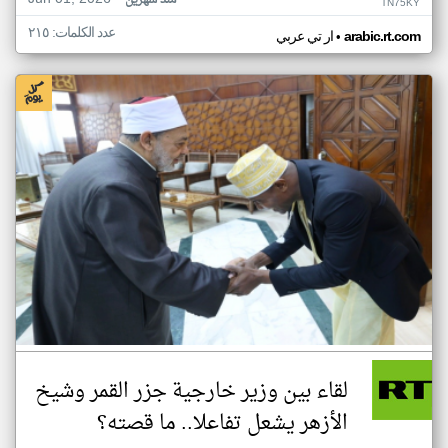
منذ شهرين
TN75KY
عدد الكلمات: ٢١٥
•
arabic.rt.com
ار تي عربي
لقاء بين وزير خارجية جزر القمر وشيخ
الأزهر يشعل تفاعلا.. ما قصته؟