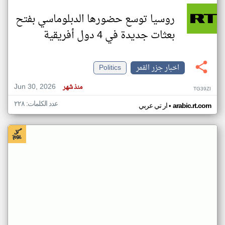
روسيا توسع حضورها الدبلوماسي بفتح
بعثات جديدة في 4 دول أفريقية
اخبار جزر القمر
Politics
Jun 30, 2026
منذ شهر
TG39ZI
عدد الكلمات: ٢٢٨
•
arabic.rt.com
ار تي عربي