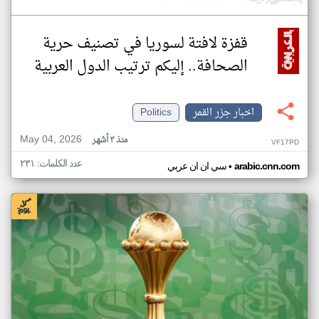
قفزة لافتة لسوريا في تصنيف حرية
الصحافة.. إليكم ترتيب الدول العربية
اخبار جزر القمر
Politics
May 04, 2026
منذ ٣ أشهر
VF17PD
عدد الكلمات: ٢٣١
•
arabic.cnn.com
سي ان ان عربي