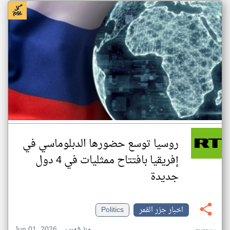
روسيا توسع حضورها الدبلوماسي في
إفريقيا بافتتاح ممثليات في 4 دول
جديدة
اخبار جزر القمر
Politics
Jun 01, 2026