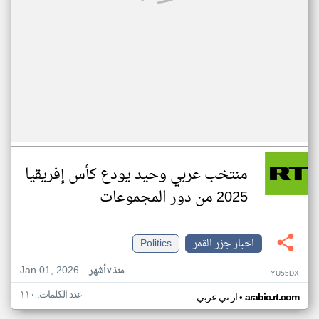
منتخب عربي وحيد يودع كأس إفريقيا
2025 من دور المجموعات
اخبار جزر القمر
Politics
Jan 01, 2026
منذ ٧ أشهر
YU55DX
عدد الكلمات: ١١٠
•
arabic.rt.com
ار تي عربي