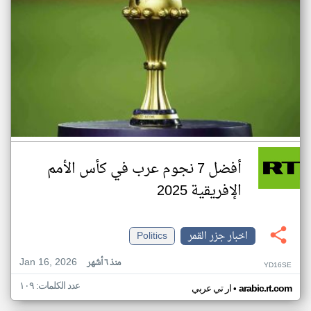
أفضل 7 نجوم عرب في كأس الأمم
الإفريقية 2025
اخبار جزر القمر
Politics
Jan 16, 2026
منذ ٦ أشهر
YD16SE
عدد الكلمات: ١٠٩
•
arabic.rt.com
ار تي عربي