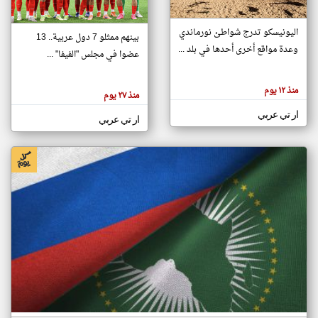
اليونيسكو تدرج شواطئ نورماندي
بينهم ممثلو 7 دول عربية.. 13
klyoum.com
وعدة مواقع أخرى أحدها في بلد ...
تغيير الدولة
عضوا في مجلس "الفيفا" ...
تعبر
مصادر الأخبار من جزر القمر
المقالات
الموجوده
اخبار جزر القمر على مدار الساعة
منذ ١٢ يوم
هنا عن
منذ ٢٧ يوم
وجهة
نظر
أهم اخبار جزر القمر العاجلة والمباشرة
ار تي عربي
كاتبيها.
ار تي عربي