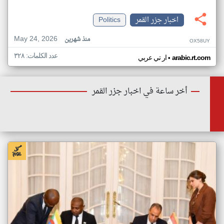
اخبار جزر القمر
Politics
May 24, 2026
منذ شهرين
OX58UY
عدد الكلمات: ٣٢٨
•
arabic.rt.com
ار تي عربي
أخر ساعة في اخبار جزر القمر