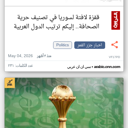
قفزة لافتة لسوريا في تصنيف حرية
الصحافة.. إليكم ترتيب الدول العربية
اخبار جزر القمر
Politics
May 04, 2026
منذ ٣ أشهر
VF17PD
عدد الكلمات: ٢٣١
•
arabic.cnn.com
سي ان ان عربي