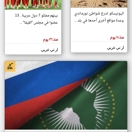
اليونيسكو تدرج شواطئ نورماندي
بينهم ممثلو 7 دول عربية.. 13
klyoum.com
وعدة مواقع أخرى أحدها في بلد ...
تغيير الدولة
عضوا في مجلس "الفيفا" ...
تعبر
مصادر الأخبار من جزر القمر
المقالات
الموجوده
اخبار جزر القمر على مدار الساعة
منذ ١١ يوم
هنا عن
منذ ٢٦ يوم
وجهة
نظر
أهم اخبار جزر القمر العاجلة والمباشرة
ار تي عربي
كاتبيها.
ار تي عربي