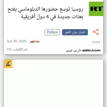
روسيا توسع حضورها الدبلوماسي بفتح
بعثات جديدة في 4 دول أفريقية
اخبار جزر القمر
Politics
Jun 30, 2026
منذ شهر
TG39ZI
عدد الكلمات: ٢٢٨
•
arabic.rt.com
ار تي عربي