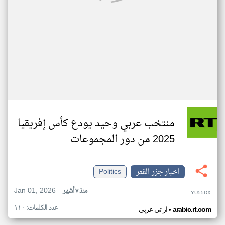
منتخب عربي وحيد يودع كأس إفريقيا
2025 من دور المجموعات
اخبار جزر القمر
Politics
Jan 01, 2026
منذ ٧ أشهر
YU55DX
عدد الكلمات: ١١٠
•
arabic.rt.com
ار تي عربي