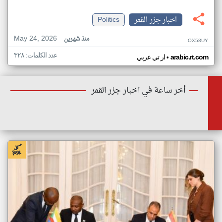
اخبار جزر القمر
Politics
May 24, 2026
منذ شهرين
OX58UY
عدد الكلمات: ٣٢٨
•
arabic.rt.com
ار تي عربي
أخر ساعة في اخبار جزر القمر