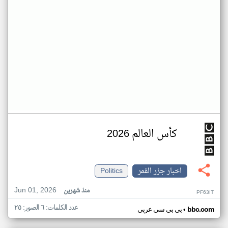
كأس العالم 2026
اخبار جزر القمر
Politics
Jun 01, 2026
منذ شهرين
PF63IT
عدد الكلمات: ٦ الصور: ٢٥
•
bbc.com
بي بي سي عربي