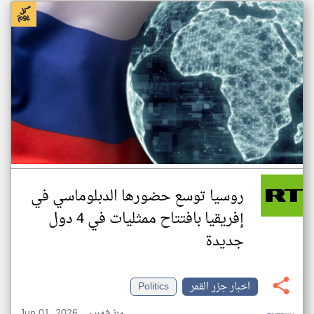
روسيا توسع حضورها الدبلوماسي في
إفريقيا بافتتاح ممثليات في 4 دول
جديدة
اخبار جزر القمر
Politics
Jun 01, 2026