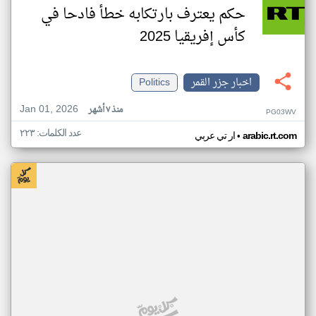
حكم يعترف بارتكابه خطأ فادحا في
كأس إفريقيا 2025
اخبار جزر القمر
Politics
Jan 01, 2026
منذ ٧ أشهر
PG03WV
عدد الكلمات: ٢٢٣
•
arabic.rt.com
ار تي عربي