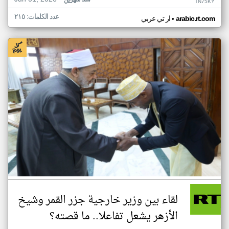
منذ شهرين
TN75KY
عدد الكلمات: ٢١٥
•
arabic.rt.com
ار تي عربي
لقاء بين وزير خارجية جزر القمر وشيخ
الأزهر يشعل تفاعلا.. ما قصته؟