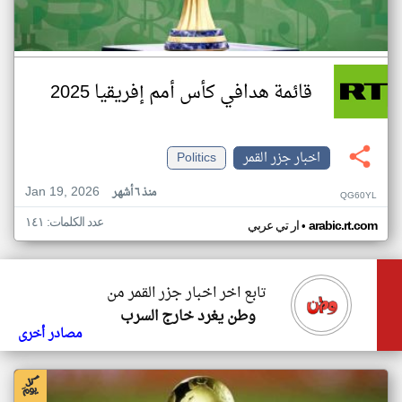
قائمة هدافي كأس أمم إفريقيا 2025
اخبار جزر القمر
Politics
Jan 19, 2026
منذ ٦ أشهر
QG60YL
عدد الكلمات: ١٤١
•
arabic.rt.com
ار تي عربي
تابع اخر اخبار جزر القمر من
وطن يغرد خارج السرب
مصادر أخرى