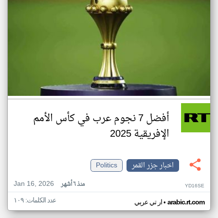
أفضل 7 نجوم عرب في كأس الأمم
الإفريقية 2025
اخبار جزر القمر
Politics
Jan 16, 2026
منذ ٦ أشهر
YD16SE
عدد الكلمات: ١٠٩
•
arabic.rt.com
ار تي عربي