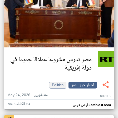
مصر تدرس مشروعا عملاقا جديدا في
دولة إفريقية
اخبار جزر القمر
Politics
May 24, 2026
منذ شهرين
NH91ES
عدد الكلمات: ٢٥٤
•
arabic.rt.com
ار تي عربي