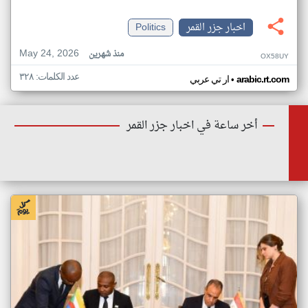
اخبار جزر القمر
Politics
May 24, 2026
منذ شهرين
OX58UY
عدد الكلمات: ٣٢٨
•
arabic.rt.com
ار تي عربي
أخر ساعة في اخبار جزر القمر