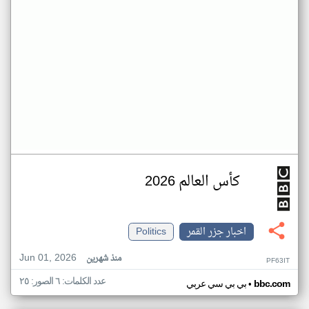
كأس العالم 2026
اخبار جزر القمر
Politics
Jun 01, 2026
منذ شهرين
PF63IT
عدد الكلمات: ٦ الصور: ٢٥
•
bbc.com
بي بي سي عربي