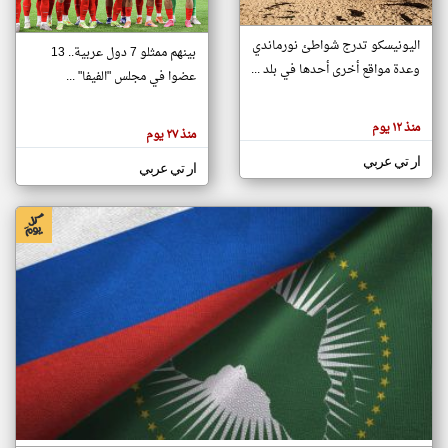
اليونيسكو تدرج شواطئ نورماندي
بينهم ممثلو 7 دول عربية.. 13
klyoum.com
وعدة مواقع أخرى أحدها في بلد ...
تغيير الدولة
عضوا في مجلس "الفيفا" ...
تعبر
مصادر الأخبار من جزر القمر
المقالات
الموجوده
اخبار جزر القمر على مدار الساعة
منذ ١٢ يوم
هنا عن
منذ ٢٧ يوم
وجهة
نظر
أهم اخبار جزر القمر العاجلة والمباشرة
ار تي عربي
كاتبيها.
ار تي عربي