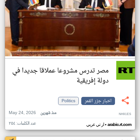
مصر تدرس مشروعا عملاقا جديدا في
دولة إفريقية
اخبار جزر القمر
Politics
May 24, 2026
منذ شهرين
NH91ES
عدد الكلمات: ٢٥٤
•
arabic.rt.com
ار تي عربي