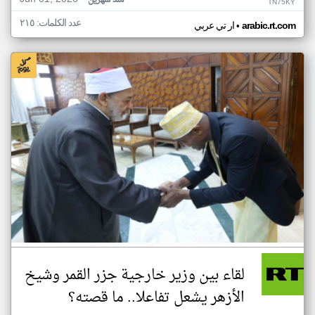
منذ شهرين
TN75KY
عدد الكلمات: ٢١٥
•
arabic.rt.com
ار تي عربي
لقاء بين وزير خارجية جزر القمر وشيخ
الأزهر يشعل تفاعلا.. ما قصته؟