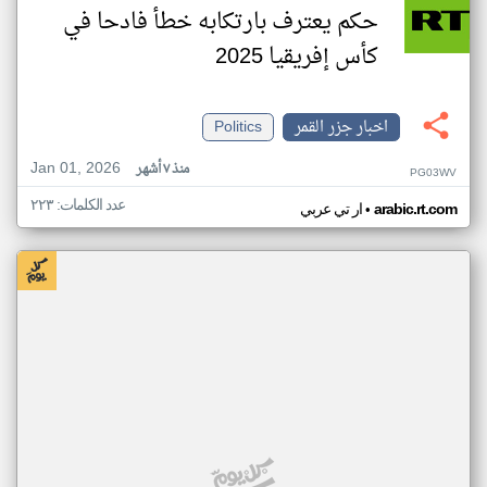
حكم يعترف بارتكابه خطأ فادحا في
كأس إفريقيا 2025
اخبار جزر القمر
Politics
Jan 01, 2026
منذ ٧ أشهر
PG03WV
عدد الكلمات: ٢٢٣
•
arabic.rt.com
ار تي عربي