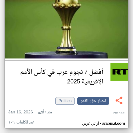
أفضل 7 نجوم عرب في كأس الأمم
الإفريقية 2025
اخبار جزر القمر
Politics
Jan 16, 2026
منذ ٦ أشهر
YD16SE
عدد الكلمات: ١٠٩
•
arabic.rt.com
ار تي عربي