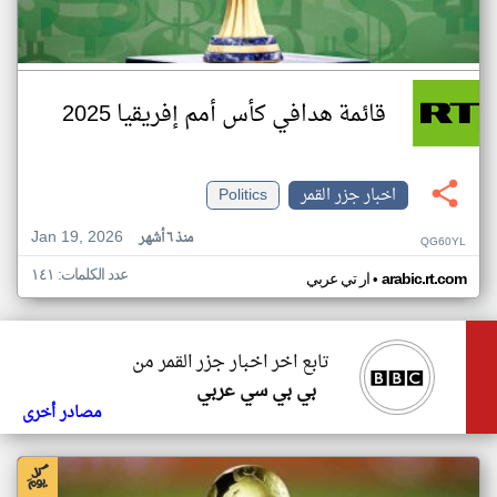
قائمة هدافي كأس أمم إفريقيا 2025
اخبار جزر القمر
Politics
Jan 19, 2026
منذ ٦ أشهر
QG60YL
عدد الكلمات: ١٤١
•
arabic.rt.com
ار تي عربي
تابع اخر اخبار جزر القمر من
بي بي سي عربي
مصادر أخرى