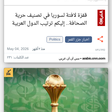
قفزة لافتة لسوريا في تصنيف حرية
الصحافة.. إليكم ترتيب الدول العربية
اخبار جزر القمر
Politics
May 04, 2026
منذ ٣ أشهر
VF17PD
عدد الكلمات: ٢٣١
•
arabic.cnn.com
سي ان ان عربي