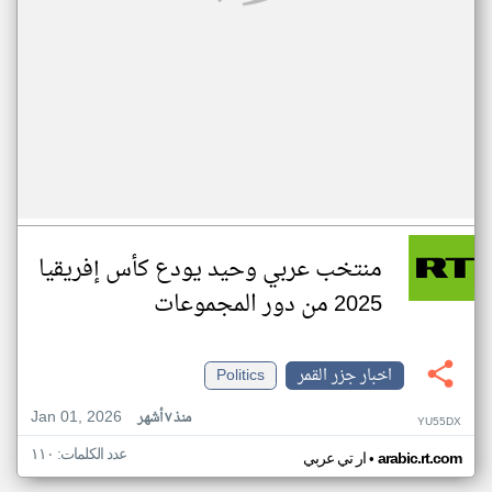
منتخب عربي وحيد يودع كأس إفريقيا
2025 من دور المجموعات
اخبار جزر القمر
Politics
Jan 01, 2026
منذ ٧ أشهر
YU55DX
عدد الكلمات: ١١٠
•
arabic.rt.com
ار تي عربي