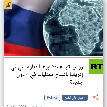
روسيا توسع حضورها الدبلوماسي في
إفريقيا بافتتاح ممثليات في 4 دول
جديدة
اخبار جزر القمر
Politics
Jun 01, 2026