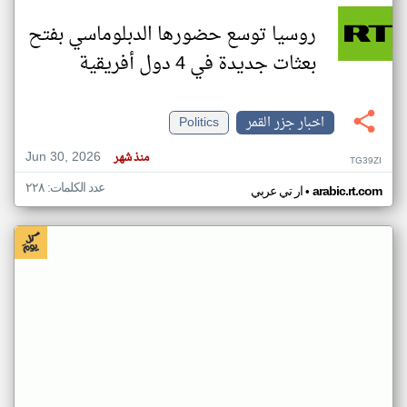
روسيا توسع حضورها الدبلوماسي بفتح
بعثات جديدة في 4 دول أفريقية
اخبار جزر القمر
Politics
Jun 30, 2026
منذ شهر
TG39ZI
عدد الكلمات: ٢٢٨
•
arabic.rt.com
ار تي عربي