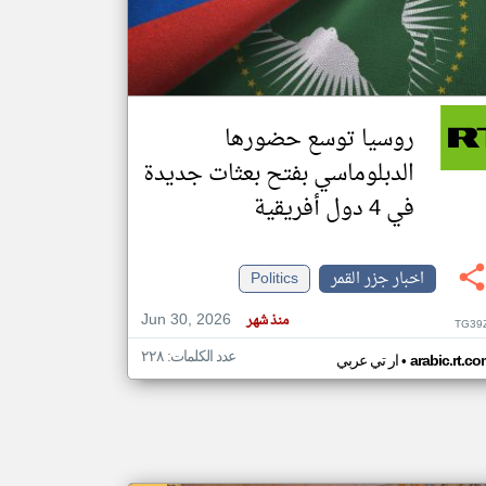
klyoum.com
تغيير الدولة
مصادر الأخبار من جزر القمر
روسيا توسع حضورها
اخبار جزر القمر على مدار الساعة
الدبلوماسي بفتح بعثات جديدة
أهم اخبار جزر القمر العاجلة والمباشرة
في 4 دول أفريقية
اخبار جزر القمر
Politics
Jun 30, 2026
منذ شهر
TG39
عدد الكلمات: ٢٢٨
•
arabic.rt.c
ار تي عربي