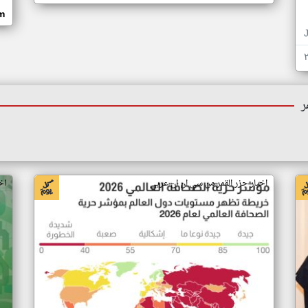
om
ر
اخبار جزر القمر من سي ان ان عربي
اخ