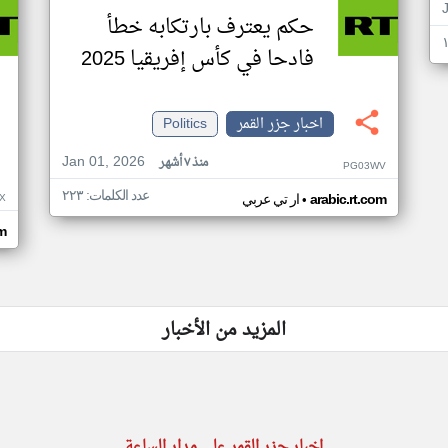
حكم يعترف بارتكابه خطأ
فادحا في كأس إفريقيا 2025
اخبار جزر القمر
Politics
Jan 01, 2026
منذ ٧ أشهر
PG03WV
عدد الكلمات: ٢٢٣
•
X
arabic.rt.com
ار تي عربي
om
المزيد من الأخبار
اخبار جزر القمر على مدار الساعة