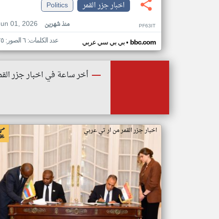
اخبار جزر القمر
Politics
Jun 01, 2026
منذ شهرين
PF63IT
عدد الكلمات: ٦ الصور: ٢٥
•
bbc.com
بي بي سي عربي
أخر ساعة في اخبار جزر القم
اخبار جزر القمر من ار تي عربي