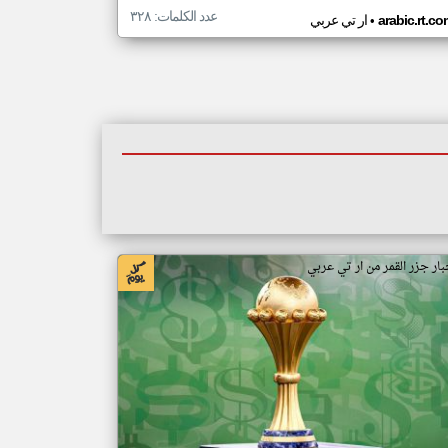
عدد الكلمات: ٣٢٨
•
arabic.rt.c
ار تي عربي
بار جزر القمر من ار تي عربي