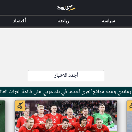
سياسة
رياضة
أقتصاد
أجدد الاخبار
ماندي وعدة مواقع أخرى أحدها في بلد عربي على قائمة التراث العال
اخبار جزر القمر من ار تي عربي
اخ