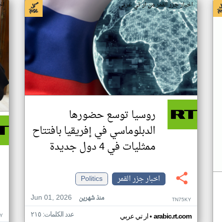
اخبار جزر القمر من ار تي عربي
اخ
روسيا توسع حضورها
الدبلوماسي في إفريقيا بافتتاح
ممثليات في 4 دول جديدة
اخبار جزر القمر
Politics
Jun 01, 2026
منذ شهرين
TN75KY
عدد الكلمات: ٢١٥
•
Y
arabic.rt.com
ار تي عربي