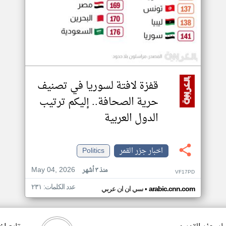
قفزة لافتة لسوريا في تصنيف
حرية الصحافة.. إليكم ترتيب
الدول العربية
اخبار جزر القمر
Politics
May 04, 2026
منذ ٣ أشهر
VF17PD
عدد الكلمات: ٢٣١
•
arabic.cnn.com
سي ان ان عربي