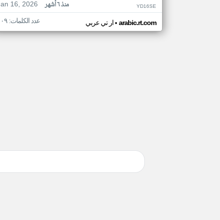
Jan 16, 2026
منذ ٦ أشهر
YD16SE
عدد الكلمات: ١٠٩
•
arabic.rt.com
ار تي عربي