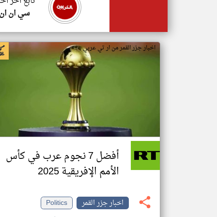
تابع اخر اخب
سي ان ان
اخبار جزر القمر من ار تي عربي
أفضل 7 نجوم عرب في كأس
الأمم الإفريقية 2025
اخبار جزر القمر
Politics