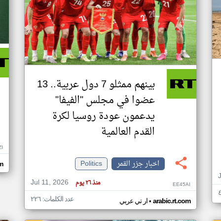
بينهم ممثلو 7 دول عربية.. 13
عضوا في مجلس "الفيفا"
يدعمون عودة روسيا لكرة
القدم العالمية
ZI
اخبار جزر القمر
Politics
om
Jul 11, 2026
منذ ٢٦ يوم
EE45AI
عدد الكلمات: ٢٢٦
•
arabic.rt.com
ار تي عربي