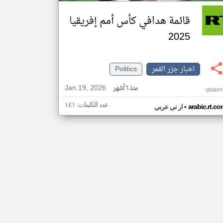
قائمة هدافي كأس أمم إفريقيا
2025
اخبار جزر القمر
Politics
Jan 19, 2026
منذ ٦ أشهر
QG60Y
عدد الكلمات: ١٤١
•
arabic.rt.c
ار تي عربي