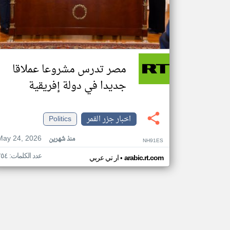
مصر تدرس مشروعا عملاقا
جديدا في دولة إفريقية
اخبار جزر القمر
Politics
May 24, 2026
منذ شهرين
NH91ES
عدد الكلمات: ٢٥٤
•
arabic.rt.com
ار تي عربي