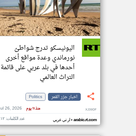
تعبر
المقالات
الموجوده
هنا عن
وجهة
اليونيسكو تدرج شواطئ
نظر
كاتبيها.
نورماندي وعدة مواقع أخرى
أحدها في بلد عربي على قائمة
التراث العالمي
اخبار جزر القمر
Politics
Jul 26, 2026
منذ ١١ يوم
XJ39DF
عدد الكلمات: ٤١٢
•
arabic.rt.com
ار تي عربي