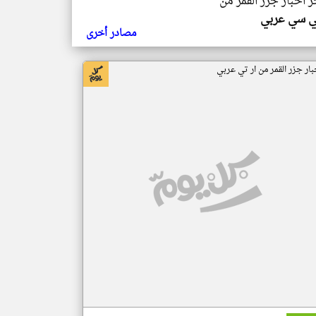
ر اخبار جزر القمر من
ي سي عربي
مصادر أخرى
بار جزر القمر من ار تي عربي