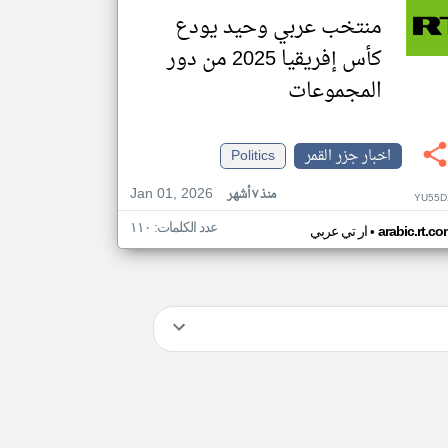
منتخب عربي وحيد يودع
كأس إفريقيا 2025 من دور
المجموعات
اخبار جزر القمر
Politics
Jan 01, 2026
منذ ٧ أشهر
YU55D
عدد الكلمات: ١١٠
•
arabic.rt.c
ار تي عربي