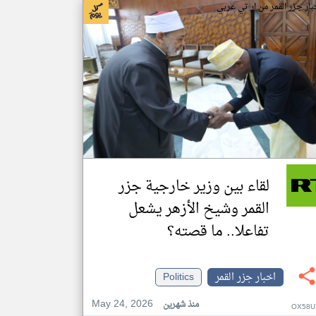
بار جزر القمر من ار تي عربي
لقاء بين وزير خارجية جزر
القمر وشيخ الأزهر يشعل
تفاعلا.. ما قصته؟
اخبار جزر القمر
Politics
May 24, 2026
منذ شهرين
OX58U