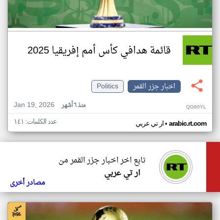
قائمة هدافي كأس أمم إفريقيا 2025
اخبار جزر القمر
Politics
Jan 19, 2026
منذ ٦ أشهر
QG60YL
عدد الكلمات: ١٤١
•
arabic.rt.com
ار تي عربي
تابع اخر اخبار جزر القمر من
ار تي عربي
مصادر أخرى