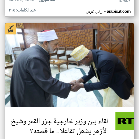
منذ شهرين
TN75KY
عدد الكلمات: ٢١٥
•
arabic.rt.com
ار تي عربي
لقاء بين وزير خارجية جزر القمر وشيخ
الأزهر يشعل تفاعلا.. ما قصته؟