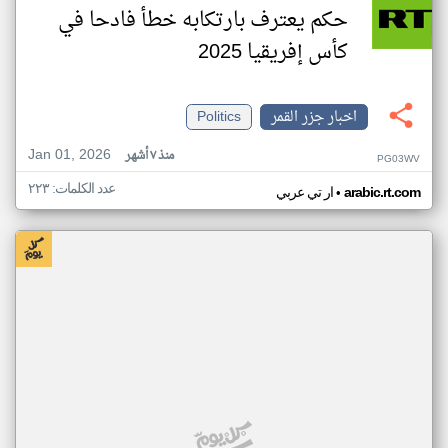
حكم يعترف بارتكابه خطأ فادحا في
كأس إفريقيا 2025
اخبار جزر القمر
Politics
Jan 01, 2026
منذ ٧ أشهر
PG03WV
عدد الكلمات: ٢٢٣
•
arabic.rt.com
ار تي عربي