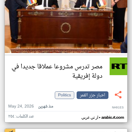
مصر تدرس مشروعا عملاقا جديدا في
دولة إفريقية
اخبار جزر القمر
Politics
May 24, 2026
منذ شهرين
NH91ES
عدد الكلمات: ٢٥٤
•
arabic.rt.com
ار تي عربي