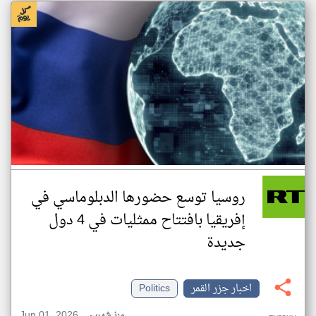
روسيا توسع حضورها الدبلوماسي في
إفريقيا بافتتاح ممثليات في 4 دول
جديدة
اخبار جزر القمر
Politics
Jun 01, 2026