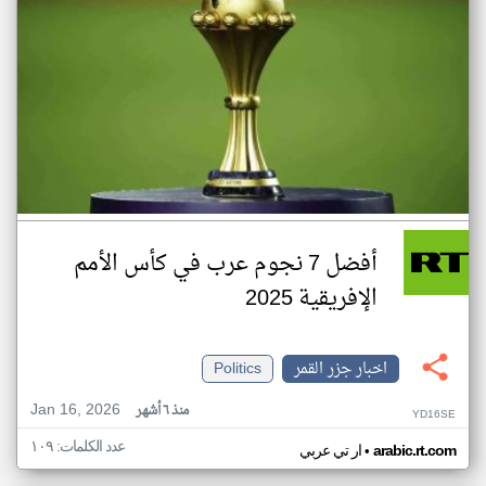
أفضل 7 نجوم عرب في كأس الأمم
الإفريقية 2025
اخبار جزر القمر
Politics
Jan 16, 2026
منذ ٦ أشهر
YD16SE
عدد الكلمات: ١٠٩
•
arabic.rt.com
ار تي عربي