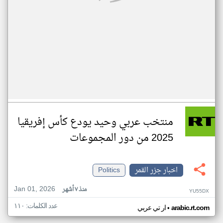
منتخب عربي وحيد يودع كأس إفريقيا
2025 من دور المجموعات
اخبار جزر القمر
Politics
Jan 01, 2026
منذ ٧ أشهر
YU55DX
عدد الكلمات: ١١٠
•
arabic.rt.com
ار تي عربي