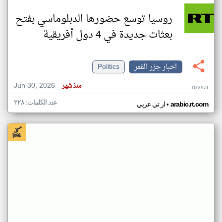
روسيا توسع حضورها الدبلوماسي بفتح
بعثات جديدة في 4 دول أفريقية
اخبار جزر القمر
Politics
Jun 30, 2026
منذ شهر
TG39ZI
عدد الكلمات: ٢٢٨
•
arabic.rt.com
ار تي عربي