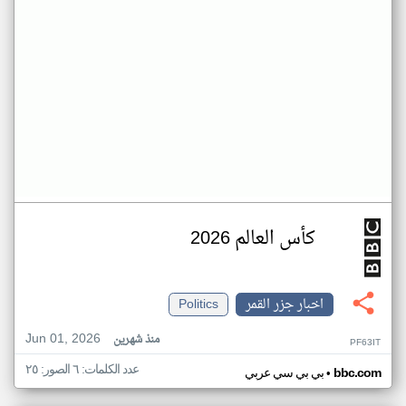
كأس العالم 2026
اخبار جزر القمر
Politics
Jun 01, 2026
منذ شهرين
PF63IT
عدد الكلمات: ٦ الصور: ٢٥
•
bbc.com
بي بي سي عربي