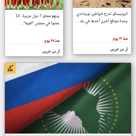
اليونيسكو تدرج شواطئ نورماندي
بينهم ممثلو 7 دول عربية.. 13
klyoum.com
وعدة مواقع أخرى أحدها في بلد ...
تغيير الدولة
عضوا في مجلس "الفيفا" ...
تعبر
مصادر الأخبار من جزر القمر
المقالات
الموجوده
اخبار جزر القمر على مدار الساعة
منذ ١٣ يوم
هنا عن
منذ ٢٨ يوم
وجهة
نظر
أهم اخبار جزر القمر العاجلة والمباشرة
ار تي عربي
كاتبيها.
ار تي عربي