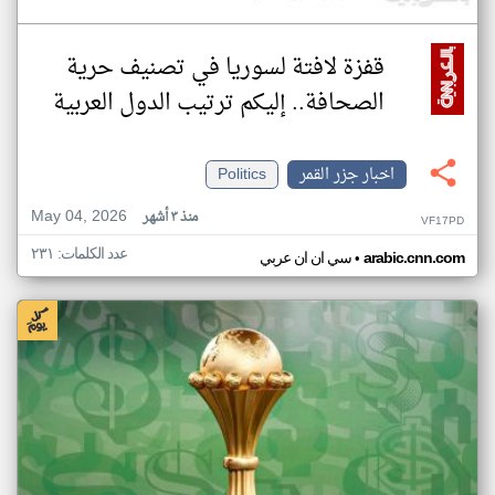
قفزة لافتة لسوريا في تصنيف حرية
الصحافة.. إليكم ترتيب الدول العربية
اخبار جزر القمر
Politics
May 04, 2026
منذ ٣ أشهر
VF17PD
عدد الكلمات: ٢٣١
•
arabic.cnn.com
سي ان ان عربي