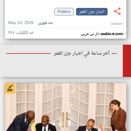
اخبار جزر القمر
Politics
May 24, 2026
منذ شهرين
OX58UY
عدد الكلمات: ٣٢٨
•
arabic.rt.com
ار تي عربي
أخر ساعة في اخبار جزر القمر