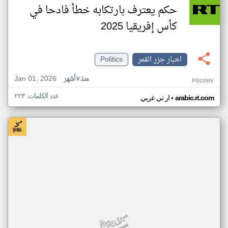
حكم يعترف بارتكابه خطأ فادحا في
كأس إفريقيا 2025
اخبار جزر القمر
Politics
Jan 01, 2026
منذ ٧ أشهر
PG03WV
عدد الكلمات: ٢٢٣
•
arabic.rt.com
ار تي عربي