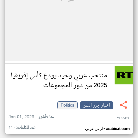
منتخب عربي وحيد يودع كأس إفريقيا
2025 من دور المجموعات
اخبار جزر القمر
Politics
Jan 01, 2026
منذ ٧ أشهر
YU55DX
عدد الكلمات: ١١٠
•
arabic.rt.com
ار تي عربي