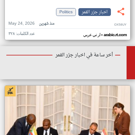
اخبار جزر القمر
Politics
May 24, 2026
منذ شهرين
OX58UY
عدد الكلمات: ٣٢٨
•
arabic.rt.com
ار تي عربي
أخر ساعة في اخبار جزر القمر