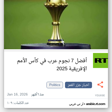
أفضل 7 نجوم عرب في كأس الأمم
الإفريقية 2025
اخبار جزر القمر
Politics
Jan 16, 2026
منذ ٦ أشهر
YD16SE
عدد الكلمات: ١٠٩
•
arabic.rt.com
ار تي عربي