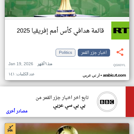
قائمة هدافي كأس أمم إفريقيا 2025
اخبار جزر القمر
Politics
Jan 19, 2026
منذ ٦ أشهر
QG60YL
عدد الكلمات: ١٤١
•
arabic.rt.com
ار تي عربي
تابع اخر اخبار جزر القمر من
بي بي سي عربي
مصادر أخرى