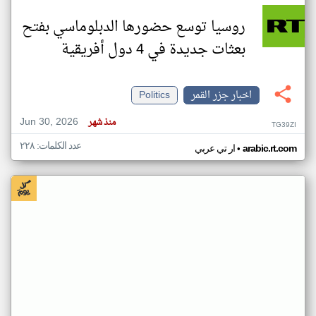
روسيا توسع حضورها الدبلوماسي بفتح
بعثات جديدة في 4 دول أفريقية
اخبار جزر القمر
Politics
Jun 30, 2026
منذ شهر
TG39ZI
عدد الكلمات: ٢٢٨
•
arabic.rt.com
ار تي عربي