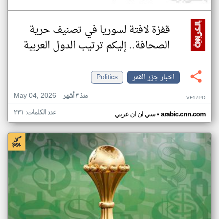
قفزة لافتة لسوريا في تصنيف حرية
الصحافة.. إليكم ترتيب الدول العربية
اخبار جزر القمر
Politics
May 04, 2026
منذ ٣ أشهر
VF17PD
عدد الكلمات: ٢٣١
•
arabic.cnn.com
سي ان ان عربي