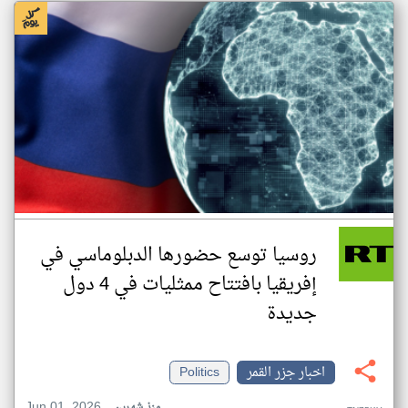
روسيا توسع حضورها الدبلوماسي في
إفريقيا بافتتاح ممثليات في 4 دول
جديدة
اخبار جزر القمر
Politics
Jun 01, 2026