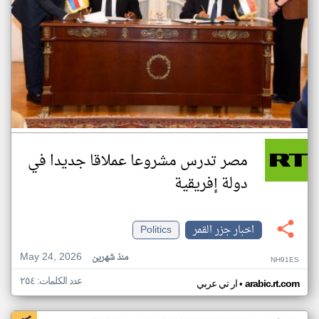
مصر تدرس مشروعا عملاقا جديدا في
دولة إفريقية
اخبار جزر القمر
Politics
May 24, 2026
منذ شهرين
NH91ES
عدد الكلمات: ٢٥٤
•
arabic.rt.com
ار تي عربي