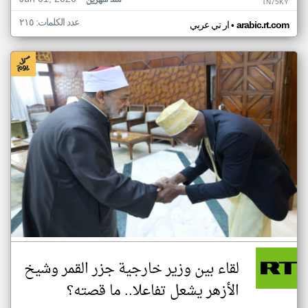
منذ شهرين
TN75KY
عدد الكلمات: ٢١٥
•
arabic.rt.com
ار تي عربي
لقاء بين وزير خارجية جزر القمر وشيخ
الأزهر يشعل تفاعلا.. ما قصته؟