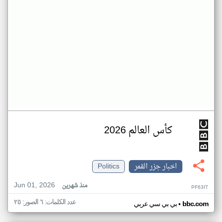
كأس العالم 2026
اخبار جزر القمر
Politics
Jun 01, 2026
منذ شهرين
PF63IT
عدد الكلمات: ٦ الصور: ٢٥
•
bbc.com
بي بي سي عربي