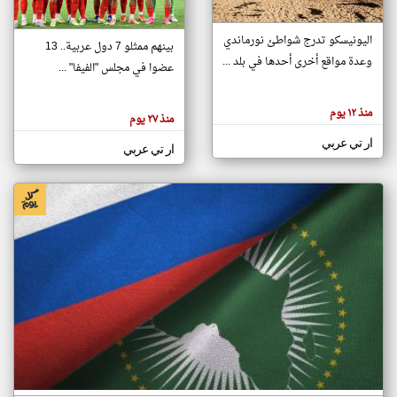
اليونيسكو تدرج شواطئ نورماندي
بينهم ممثلو 7 دول عربية.. 13
klyoum.com
وعدة مواقع أخرى أحدها في بلد ...
تغيير الدولة
عضوا في مجلس "الفيفا" ...
تعبر
مصادر الأخبار من جزر القمر
المقالات
الموجوده
اخبار جزر القمر على مدار الساعة
منذ ١٢ يوم
هنا عن
منذ ٢٧ يوم
وجهة
نظر
أهم اخبار جزر القمر العاجلة والمباشرة
ار تي عربي
كاتبيها.
ار تي عربي