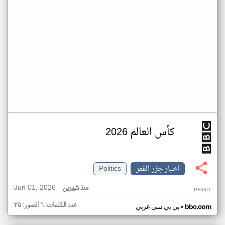
كأس العالم 2026
اخبار جزر القمر
Politics
Jun 01, 2026
منذ شهرين
PF63IT
عدد الكلمات: ٦ الصور: ٢٥
•
bbc.com
بي بي سي عربي