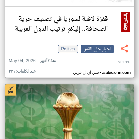
قفزة لافتة لسوريا في تصنيف حرية
الصحافة.. إليكم ترتيب الدول العربية
اخبار جزر القمر
Politics
May 04, 2026
منذ ٣ أشهر
VF17PD
عدد الكلمات: ٢٣١
•
arabic.cnn.com
سي ان ان عربي