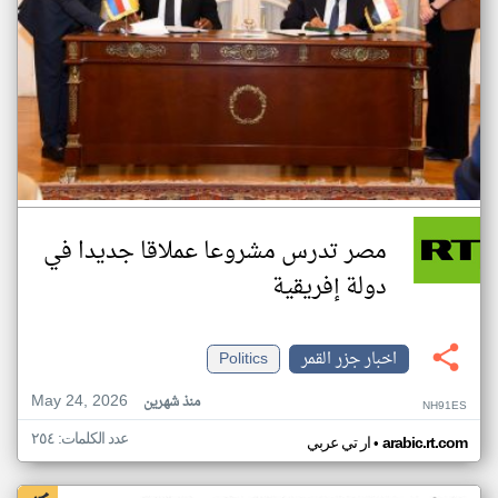
مصر تدرس مشروعا عملاقا جديدا في
دولة إفريقية
اخبار جزر القمر
Politics
May 24, 2026
منذ شهرين
NH91ES
عدد الكلمات: ٢٥٤
•
arabic.rt.com
ار تي عربي