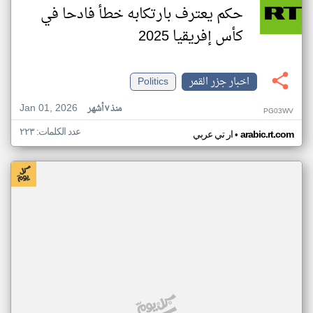
حكم يعترف بارتكابه خطأ فادحا في
كأس إفريقيا 2025
اخبار جزر القمر
Politics
Jan 01, 2026
منذ ٧ أشهر
PG03WV
عدد الكلمات: ٢٢٣
•
arabic.rt.com
ار تي عربي