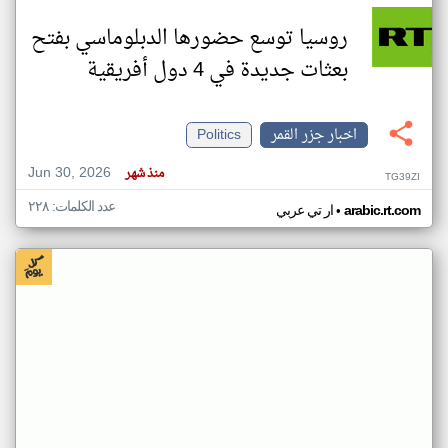
روسيا توسع حضورها الدبلوماسي بفتح
بعثات جديدة في 4 دول أفريقية
اخبار جزر القمر
Politics
Jun 30, 2026
منذ شهر
TG39ZI
عدد الكلمات: ٢٢٨
•
arabic.rt.com
ار تي عربي