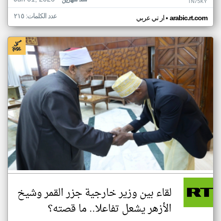
منذ شهرين
TN75KY
عدد الكلمات: ٢١٥
•
arabic.rt.com
ار تي عربي
لقاء بين وزير خارجية جزر القمر وشيخ
الأزهر يشعل تفاعلا.. ما قصته؟