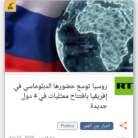
روسيا توسع حضورها الدبلوماسي في
إفريقيا بافتتاح ممثليات في 4 دول
جديدة
اخبار جزر القمر
Politics
Jun 01, 2026