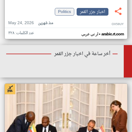
اخبار جزر القمر
Politics
May 24, 2026
منذ شهرين
OX58UY
عدد الكلمات: ٣٢٨
•
arabic.rt.com
ار تي عربي
أخر ساعة في اخبار جزر القمر