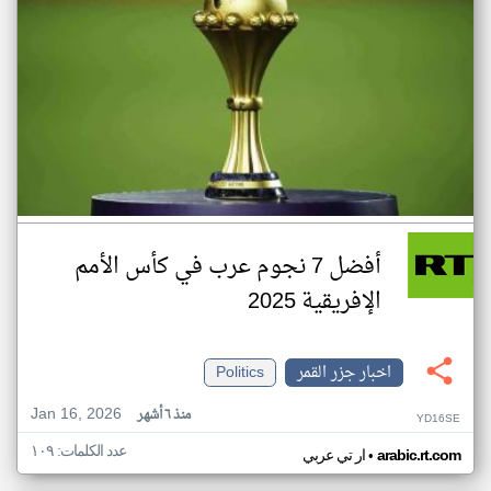
أفضل 7 نجوم عرب في كأس الأمم
الإفريقية 2025
اخبار جزر القمر
Politics
Jan 16, 2026
منذ ٦ أشهر
YD16SE
عدد الكلمات: ١٠٩
•
arabic.rt.com
ار تي عربي