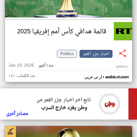
قائمة هدافي كأس أمم إفريقيا 2025
اخبار جزر القمر
Politics
Jan 19, 2026
منذ ٦ أشهر
QG60YL
عدد الكلمات: ١٤١
•
arabic.rt.com
ار تي عربي
تابع اخر اخبار جزر القمر من
وطن يغرد خارج السرب
مصادر أخرى