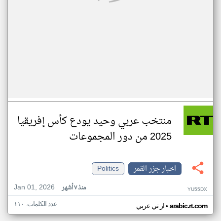
منتخب عربي وحيد يودع كأس إفريقيا
2025 من دور المجموعات
اخبار جزر القمر
Politics
Jan 01, 2026
منذ ٧ أشهر
YU55DX
عدد الكلمات: ١١٠
•
arabic.rt.com
ار تي عربي