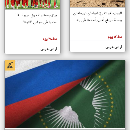
اليونيسكو تدرج شواطئ نورماندي
بينهم ممثلو 7 دول عربية.. 13
klyoum.com
وعدة مواقع أخرى أحدها في بلد ...
تغيير الدولة
عضوا في مجلس "الفيفا" ...
تعبر
مصادر الأخبار من جزر القمر
المقالات
الموجوده
اخبار جزر القمر على مدار الساعة
منذ ١٣ يوم
هنا عن
منذ ٢٨ يوم
وجهة
نظر
أهم اخبار جزر القمر العاجلة والمباشرة
ار تي عربي
كاتبيها.
ار تي عربي