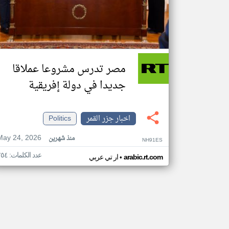
مصر تدرس مشروعا عملاقا
جديدا في دولة إفريقية
اخبار جزر القمر
Politics
May 24, 2026
منذ شهرين
NH91ES
عدد الكلمات: ٢٥٤
•
arabic.rt.com
ار تي عربي