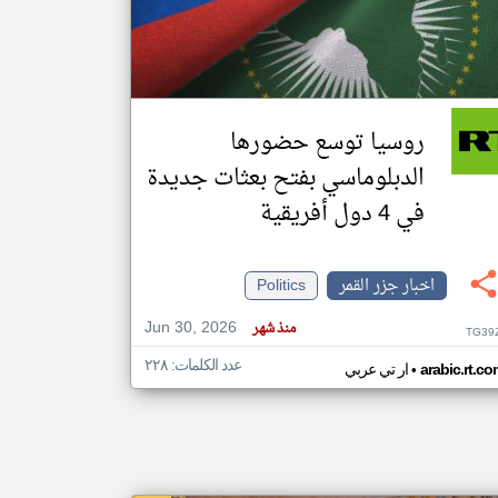
klyoum.com
تغيير الدولة
مصادر الأخبار من جزر القمر
روسيا توسع حضورها
اخبار جزر القمر على مدار الساعة
الدبلوماسي بفتح بعثات جديدة
أهم اخبار جزر القمر العاجلة والمباشرة
في 4 دول أفريقية
اخبار جزر القمر
Politics
Jun 30, 2026
منذ شهر
TG39
عدد الكلمات: ٢٢٨
•
arabic.rt.c
ار تي عربي