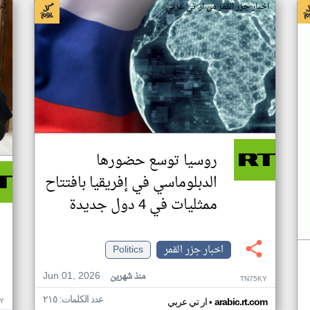
اخبار جزر القمر من ار تي عربي
اخ
روسيا توسع حضورها
الدبلوماسي في إفريقيا بافتتاح
ممثليات في 4 دول جديدة
اخبار جزر القمر
Politics
Jun 01, 2026
منذ شهرين
TN75KY
عدد الكلمات: ٢١٥
•
Y
arabic.rt.com
ار تي عربي