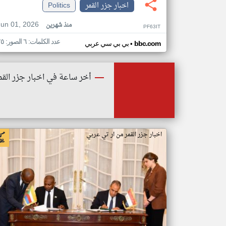
اخبار جزر القمر
Politics
Jun 01, 2026
منذ شهرين
PF63IT
عدد الكلمات: ٦ الصور: ٢٥
•
bbc.com
بي بي سي عربي
أخر ساعة في اخبار جزر القم
اخبار جزر القمر من ار تي عربي