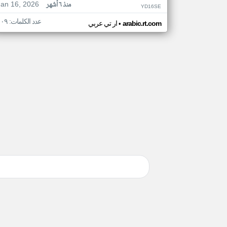
Jan 16, 2026
منذ ٦ أشهر
YD16SE
عدد الكلمات: ١٠٩
•
arabic.rt.com
ار تي عربي