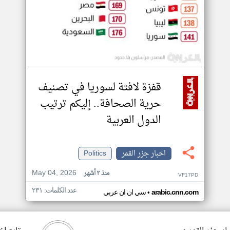
قفزة لافتة لسوريا في تصنيف
حرية الصحافة.. إليكم ترتيب
الدول العربية
اخبار جزر القمر
Politics
May 04, 2026
منذ ٣ أشهر
VF17PD
عدد الكلمات: ٢٣١
•
arabic.cnn.com
سي ان ان عربي