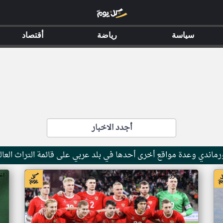
سياسة
رياضة
أقتصاد
أجدد الاخبار
ماندي وعدة مواقع أخرى أحدها في بلد عربي على قائمة التراث العال
اخبار جزر القمر من ار تي عربي
اخ