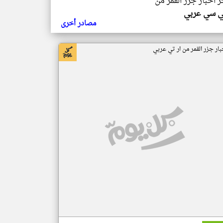
ر اخبار جزر القمر من
ي سي عربي
مصادر أخرى
بار جزر القمر من ار تي عربي