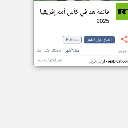
قائمة هدافي كأس أمم إفريقيا
2025
اخبار جزر القمر
Politics
Jan 19, 2026
منذ ٦ أشهر
QG60Y
عدد الكلمات: ١٤١
•
arabic.rt.c
ار تي عربي