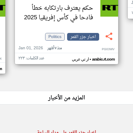
حكم يعترف بارتكابه خطأ
فادحا في كأس إفريقيا 2025
اخبار جزر القمر
Politics
Jan 01, 2026
منذ ٧ أشهر
PG03WV
عدد الكلمات: ٢٢٣
•
X
arabic.rt.com
ار تي عربي
om
المزيد من الأخبار
اخبار جزر القمر على مدار الساعة