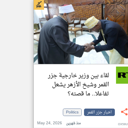
بار جزر القمر من ار تي عربي
لقاء بين وزير خارجية جزر
القمر وشيخ الأزهر يشعل
تفاعلا.. ما قصته؟
اخبار جزر القمر
Politics
May 24, 2026
منذ شهرين
OX58U