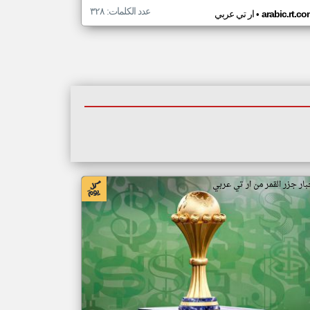
عدد الكلمات: ٣٢٨
•
arabic.rt.c
ار تي عربي
بار جزر القمر من ار تي عربي