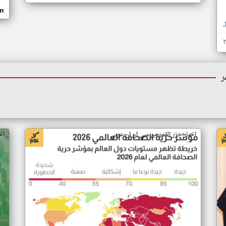
om
ر
اخبار جزر القمر من سي ان ان عربي
اخ