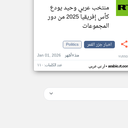
منتخب عربي وحيد يودع
كأس إفريقيا 2025 من دور
المجموعات
اخبار جزر القمر
Politics
Jan 01, 2026
منذ ٧ أشهر
YU55D
عدد الكلمات: ١١٠
•
arabic.rt.c
ار تي عربي