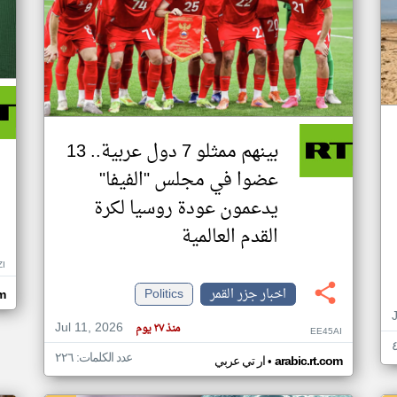
بينهم ممثلو 7 دول عربية.. 13
عضوا في مجلس "الفيفا"
يدعمون عودة روسيا لكرة
القدم العالمية
ZI
اخبار جزر القمر
Politics
om
Jul 11, 2026
منذ ٢٧ يوم
EE45AI
عدد الكلمات: ٢٢٦
•
arabic.rt.com
ار تي عربي