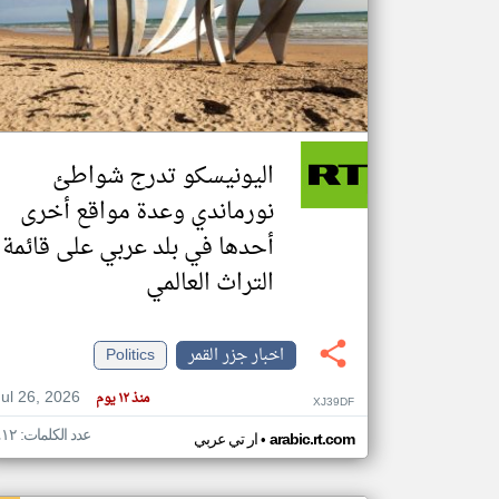
تعبر
المقالات
الموجوده
هنا عن
وجهة
اليونيسكو تدرج شواطئ
نظر
كاتبيها.
نورماندي وعدة مواقع أخرى
أحدها في بلد عربي على قائمة
التراث العالمي
اخبار جزر القمر
Politics
Jul 26, 2026
منذ ١٢ يوم
XJ39DF
عدد الكلمات: ٤١٢
•
arabic.rt.com
ار تي عربي