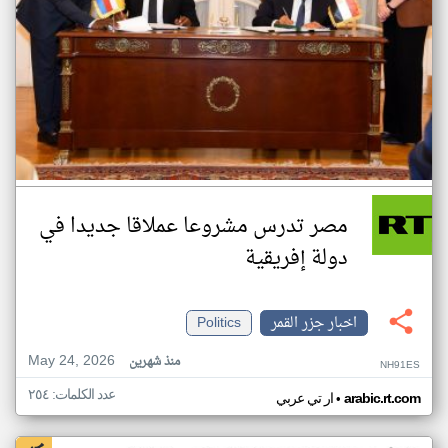
مصر تدرس مشروعا عملاقا جديدا في
دولة إفريقية
اخبار جزر القمر
Politics
May 24, 2026
منذ شهرين
NH91ES
عدد الكلمات: ٢٥٤
•
arabic.rt.com
ار تي عربي