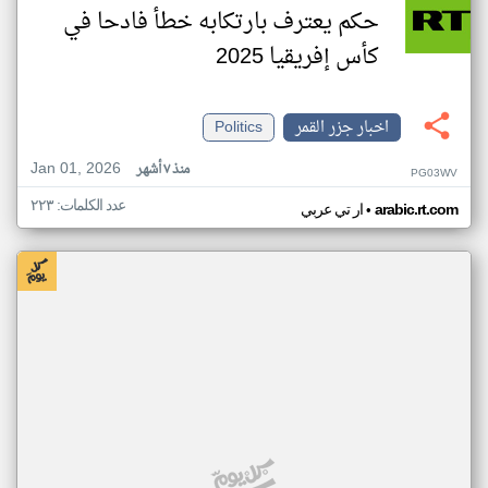
حكم يعترف بارتكابه خطأ فادحا في
كأس إفريقيا 2025
اخبار جزر القمر
Politics
Jan 01, 2026
منذ ٧ أشهر
PG03WV
عدد الكلمات: ٢٢٣
•
arabic.rt.com
ار تي عربي