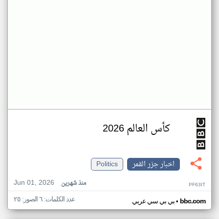
كأس العالم 2026
اخبار جزر القمر
Politics
Jun 01, 2026
منذ شهرين
PF63IT
عدد الكلمات: ٦ الصور: ٢٥
•
bbc.com
بي بي سي عربي