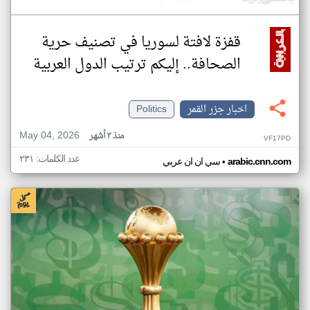
قفزة لافتة لسوريا في تصنيف حرية
الصحافة.. إليكم ترتيب الدول العربية
اخبار جزر القمر
Politics
May 04, 2026
منذ ٣ أشهر
VF17PD
عدد الكلمات: ٢٣١
•
arabic.cnn.com
سي ان ان عربي