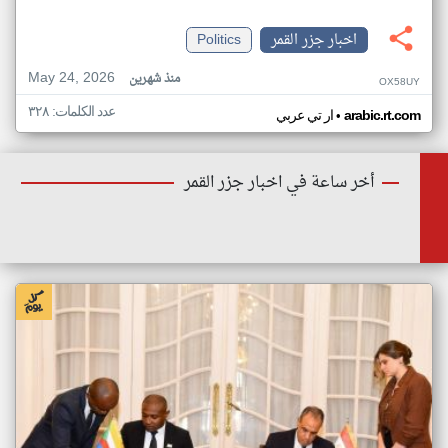
اخبار جزر القمر
Politics
May 24, 2026
منذ شهرين
OX58UY
عدد الكلمات: ٣٢٨
•
arabic.rt.com
ار تي عربي
أخر ساعة في اخبار جزر القمر