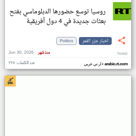
روسيا توسع حضورها الدبلوماسي بفتح
بعثات جديدة في 4 دول أفريقية
اخبار جزر القمر
Politics
Jun 30, 2026
منذ شهر
TG39ZI
عدد الكلمات: ٢٢٨
•
arabic.rt.com
ار تي عربي