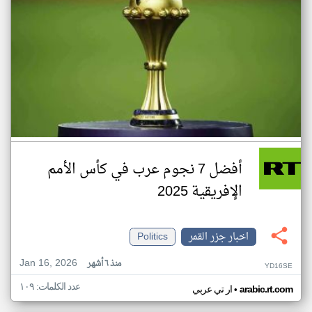
أفضل 7 نجوم عرب في كأس الأمم
الإفريقية 2025
اخبار جزر القمر
Politics
Jan 16, 2026
منذ ٦ أشهر
YD16SE
عدد الكلمات: ١٠٩
•
arabic.rt.com
ار تي عربي