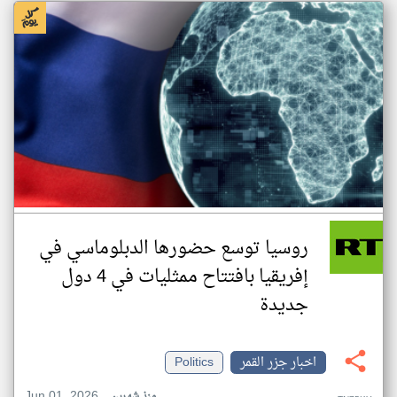
روسيا توسع حضورها الدبلوماسي في
إفريقيا بافتتاح ممثليات في 4 دول
جديدة
اخبار جزر القمر
Politics
Jun 01, 2026