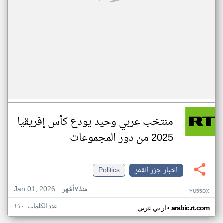
منتخب عربي وحيد يودع كأس إفريقيا
2025 من دور المجموعات
اخبار جزر القمر
Politics
Jan 01, 2026
منذ ٧ أشهر
YU55DX
عدد الكلمات: ١١٠
•
arabic.rt.com
ار تي عربي