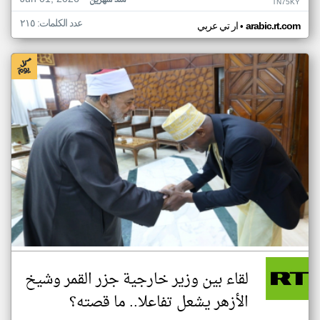
منذ شهرين
TN75KY
عدد الكلمات: ٢١٥
•
arabic.rt.com
ار تي عربي
لقاء بين وزير خارجية جزر القمر وشيخ
الأزهر يشعل تفاعلا.. ما قصته؟