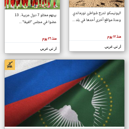
اليونيسكو تدرج شواطئ نورماندي
بينهم ممثلو 7 دول عربية.. 13
klyoum.com
وعدة مواقع أخرى أحدها في بلد ...
تغيير الدولة
عضوا في مجلس "الفيفا" ...
تعبر
مصادر الأخبار من جزر القمر
المقالات
الموجوده
اخبار جزر القمر على مدار الساعة
منذ ١٢ يوم
هنا عن
منذ ٢٦ يوم
وجهة
نظر
أهم اخبار جزر القمر العاجلة والمباشرة
ار تي عربي
كاتبيها.
ار تي عربي