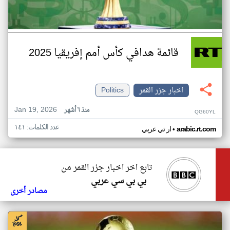
قائمة هدافي كأس أمم إفريقيا 2025
اخبار جزر القمر
Politics
Jan 19, 2026
منذ ٦ أشهر
QG60YL
عدد الكلمات: ١٤١
•
arabic.rt.com
ار تي عربي
تابع اخر اخبار جزر القمر من
بي بي سي عربي
مصادر أخرى