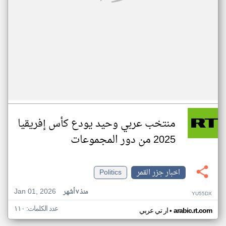
منتخب عربي وحيد يودع كأس إفريقيا
2025 من دور المجموعات
اخبار جزر القمر
Politics
Jan 01, 2026
منذ ٧ أشهر
YU55DX
عدد الكلمات: ١١٠
•
arabic.rt.com
ار تي عربي