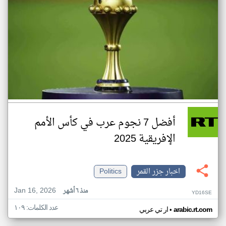
أفضل 7 نجوم عرب في كأس الأمم
الإفريقية 2025
اخبار جزر القمر
Politics
Jan 16, 2026
منذ ٦ أشهر
YD16SE
عدد الكلمات: ١٠٩
•
arabic.rt.com
ار تي عربي