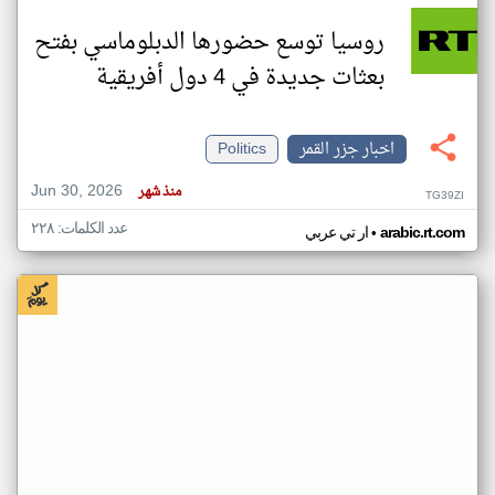
روسيا توسع حضورها الدبلوماسي بفتح
بعثات جديدة في 4 دول أفريقية
اخبار جزر القمر
Politics
Jun 30, 2026
منذ شهر
TG39ZI
عدد الكلمات: ٢٢٨
•
arabic.rt.com
ار تي عربي