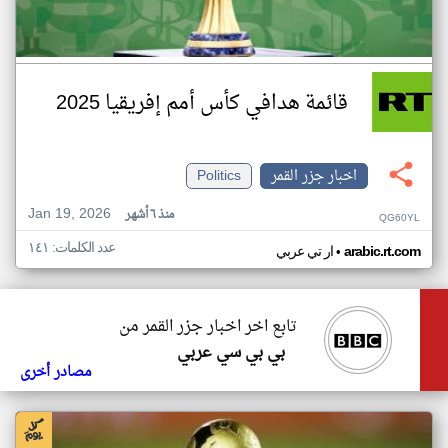
قائمة هدافي كأس أمم إفريقيا 2025
اخبار جزر القمر
Politics
Jan 19, 2026
منذ ٦ أشهر
QG60YL
عدد الكلمات: ١٤١
•
arabic.rt.com
ار تي عربي
تابع اخر اخبار جزر القمر من
بي بي سي عربي
مصادر أخرى