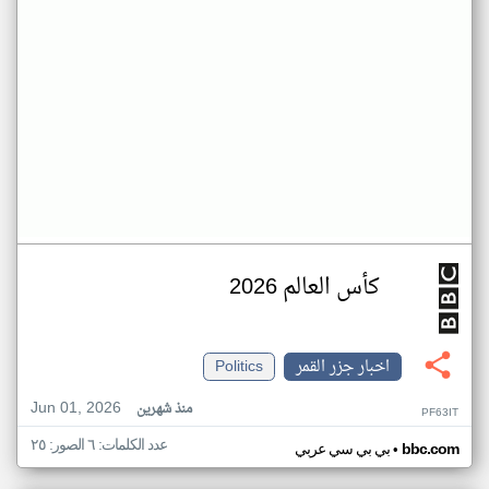
كأس العالم 2026
اخبار جزر القمر
Politics
Jun 01, 2026
منذ شهرين
PF63IT
عدد الكلمات: ٦ الصور: ٢٥
•
bbc.com
بي بي سي عربي