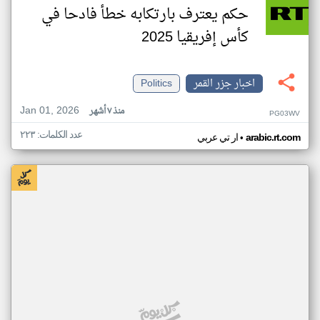
حكم يعترف بارتكابه خطأ فادحا في
كأس إفريقيا 2025
اخبار جزر القمر
Politics
Jan 01, 2026
منذ ٧ أشهر
PG03WV
عدد الكلمات: ٢٢٣
•
arabic.rt.com
ار تي عربي