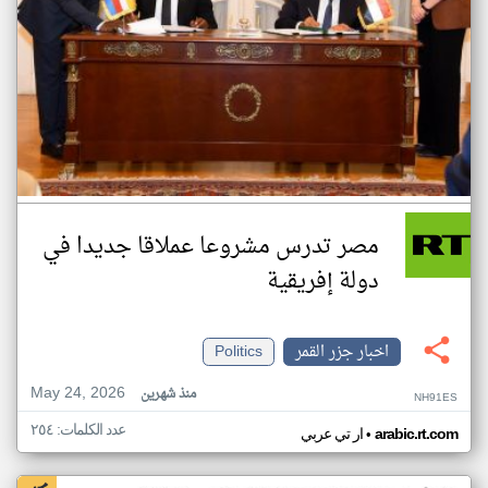
مصر تدرس مشروعا عملاقا جديدا في
دولة إفريقية
اخبار جزر القمر
Politics
May 24, 2026
منذ شهرين
NH91ES
عدد الكلمات: ٢٥٤
•
arabic.rt.com
ار تي عربي