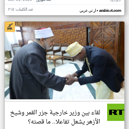
منذ شهرين
TN75KY
عدد الكلمات: ٢١٥
•
arabic.rt.com
ار تي عربي
لقاء بين وزير خارجية جزر القمر وشيخ
الأزهر يشعل تفاعلا.. ما قصته؟