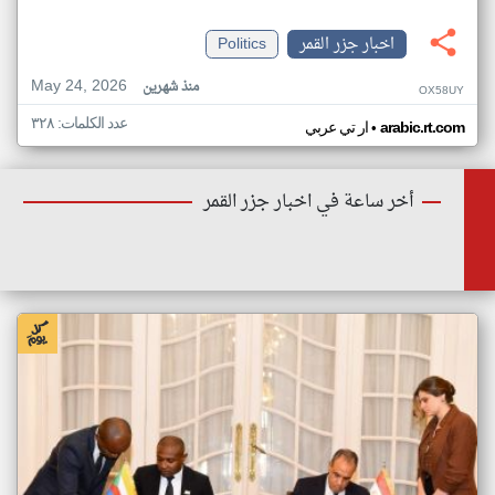
اخبار جزر القمر
Politics
May 24, 2026
منذ شهرين
OX58UY
عدد الكلمات: ٣٢٨
•
arabic.rt.com
ار تي عربي
أخر ساعة في اخبار جزر القمر