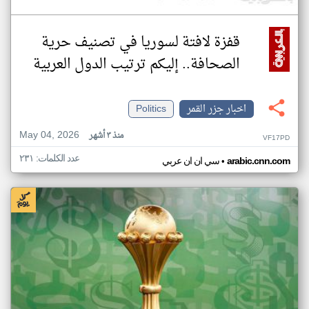
قفزة لافتة لسوريا في تصنيف حرية
الصحافة.. إليكم ترتيب الدول العربية
اخبار جزر القمر
Politics
May 04, 2026
منذ ٣ أشهر
VF17PD
عدد الكلمات: ٢٣١
•
arabic.cnn.com
سي ان ان عربي