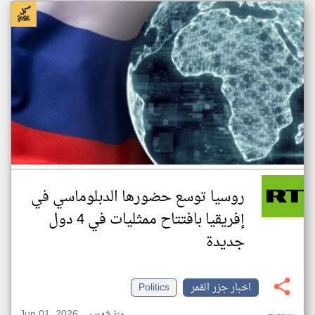
روسيا توسع حضورها الدبلوماسي في
إفريقيا بافتتاح ممثليات في 4 دول
جديدة
اخبار جزر القمر
Politics
Jun 01, 2026