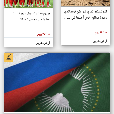
اليونيسكو تدرج شواطئ نورماندي
بينهم ممثلو 7 دول عربية.. 13
klyoum.com
وعدة مواقع أخرى أحدها في بلد ...
تغيير الدولة
عضوا في مجلس "الفيفا" ...
تعبر
مصادر الأخبار من جزر القمر
المقالات
الموجوده
اخبار جزر القمر على مدار الساعة
منذ ١٢ يوم
هنا عن
منذ ٢٧ يوم
وجهة
نظر
أهم اخبار جزر القمر العاجلة والمباشرة
ار تي عربي
كاتبيها.
ار تي عربي