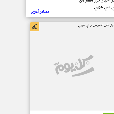
ر اخبار جزر القمر من
ي سي عربي
مصادر أخرى
بار جزر القمر من ار تي عربي