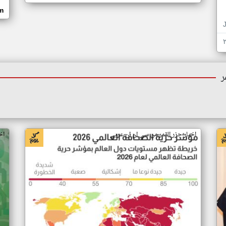
om
ر
اخبار جزر القمر من سي ان ان عربي
اخ