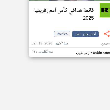
قائمة هدافي كأس أمم إفريقيا
2025
اخبار جزر القمر
Politics
Jan 19, 2026
منذ ٦ أشهر
QG60Y
عدد الكلمات: ١٤١
•
arabic.rt.c
ار تي عربي