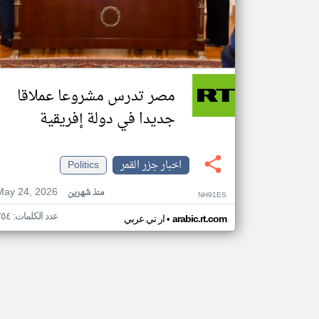
مصر تدرس مشروعا عملاقا
جديدا في دولة إفريقية
اخبار جزر القمر
Politics
May 24, 2026
منذ شهرين
NH91ES
عدد الكلمات: ٢٥٤
•
arabic.rt.com
ار تي عربي