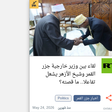
بار جزر القمر من ار تي عربي
لقاء بين وزير خارجية جزر
القمر وشيخ الأزهر يشعل
تفاعلا.. ما قصته؟
اخبار جزر القمر
Politics
May 24, 2026
منذ شهرين
OX58U