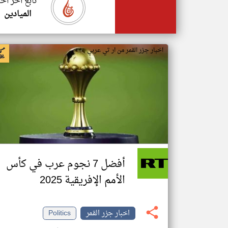
تابع اخر اخب
الميادين
اخبار جزر القمر من ار تي عربي
أفضل 7 نجوم عرب في كأس
الأمم الإفريقية 2025
اخبار جزر القمر
Politics