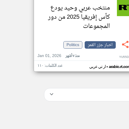
منتخب عربي وحيد يودع
كأس إفريقيا 2025 من دور
المجموعات
اخبار جزر القمر
Politics
Jan 01, 2026
منذ ٧ أشهر
YU55D
عدد الكلمات: ١١٠
•
arabic.rt.c
ار تي عربي