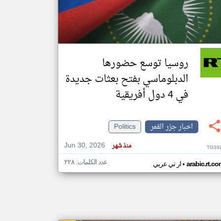
klyoum.com
تغيير الدولة
مصادر الأخبار من جزر القمر
روسيا توسع حضورها
اخبار جزر القمر على مدار الساعة
الدبلوماسي بفتح بعثات جديدة
أهم اخبار جزر القمر العاجلة والمباشرة
في 4 دول أفريقية
اخبار جزر القمر
Politics
Jun 30, 2026
منذ شهر
TG39
عدد الكلمات: ٢٢٨
•
arabic.rt.c
ار تي عربي