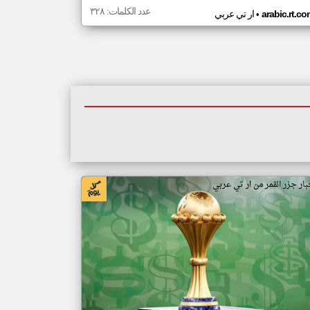
عدد الكلمات: ٣٢٨
•
arabic.rt.c
ار تي عربي
بار جزر القمر من ار تي عربي