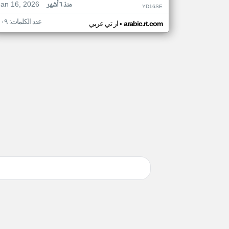
Jan 16, 2026
منذ ٦ أشهر
YD16SE
عدد الكلمات: ١٠٩
•
arabic.rt.com
ار تي عربي