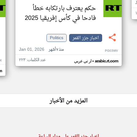
حكم يعترف بارتكابه خطأ
فادحا في كأس إفريقيا 2025
اخبار جزر القمر
Politics
Jan 01, 2026
منذ ٧ أشهر
PG03WV
عدد الكلمات: ٢٢٣
•
X
arabic.rt.com
ار تي عربي
om
المزيد من الأخبار
اخبار جزر القمر على مدار الساعة