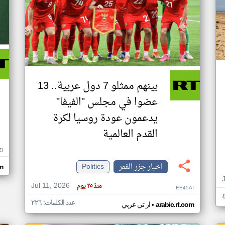
بينهم ممثلو 7 دول عربية.. 13
عضوا في مجلس "الفيفا"
يدعمون عودة روسيا لكرة
القدم العالمية
ZI
اخبار جزر القمر
Politics
om
Jul 11, 2026
منذ ٢٥ يوم
EE45AI
عدد الكلمات: ٢٢٦
•
arabic.rt.com
ار تي عربي