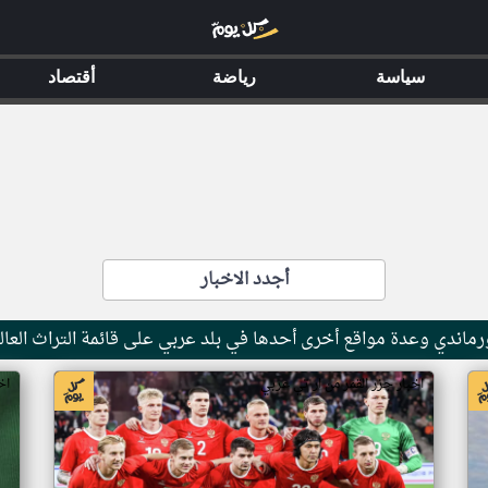
سياسة
رياضة
أقتصاد
أجدد الاخبار
ماندي وعدة مواقع أخرى أحدها في بلد عربي على قائمة التراث العال
اخبار جزر القمر من ار تي عربي
اخ