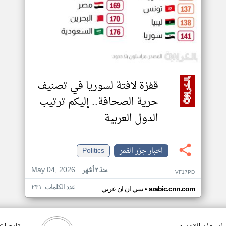
قفزة لافتة لسوريا في تصنيف
حرية الصحافة.. إليكم ترتيب
الدول العربية
اخبار جزر القمر
Politics
May 04, 2026
منذ ٣ أشهر
VF17PD
عدد الكلمات: ٢٣١
•
arabic.cnn.com
سي ان ان عربي