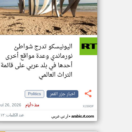
تعبر
المقالات
الموجوده
هنا عن
وجهة
اليونيسكو تدرج شواطئ
نظر
كاتبيها.
نورماندي وعدة مواقع أخرى
أحدها في بلد عربي على قائمة
التراث العالمي
اخبار جزر القمر
Politics
Jul 26, 2026
منذ ١٠ أيام
XJ39DF
عدد الكلمات: ٤١٢
•
arabic.rt.com
ار تي عربي