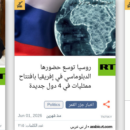
اخبار جزر القمر من ار تي عربي
اخ
روسيا توسع حضورها
الدبلوماسي في إفريقيا بافتتاح
ممثليات في 4 دول جديدة
اخبار جزر القمر
Politics
Jun 01, 2026
منذ شهرين
TN75KY
عدد الكلمات: ٢١٥
•
Y
arabic.rt.com
ار تي عربي