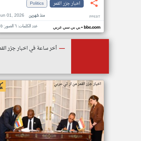
اخبار جزر القمر
Politics
Jun 01, 2026
منذ شهرين
PF63IT
عدد الكلمات: ٦ الصور: ٢٥
•
bbc.com
بي بي سي عربي
أخر ساعة في اخبار جزر القم
اخبار جزر القمر من ار تي عربي