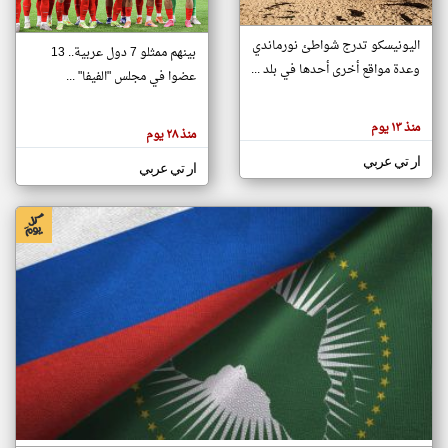
اليونيسكو تدرج شواطئ نورماندي
بينهم ممثلو 7 دول عربية.. 13
klyoum.com
وعدة مواقع أخرى أحدها في بلد ...
تغيير الدولة
عضوا في مجلس "الفيفا" ...
تعبر
مصادر الأخبار من جزر القمر
المقالات
الموجوده
اخبار جزر القمر على مدار الساعة
منذ ١٣ يوم
هنا عن
منذ ٢٨ يوم
وجهة
نظر
أهم اخبار جزر القمر العاجلة والمباشرة
ار تي عربي
كاتبيها.
ار تي عربي