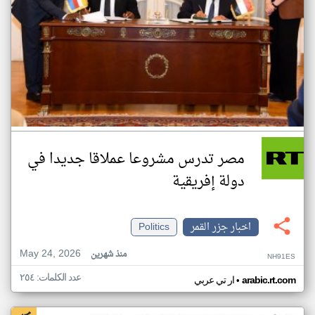
مصر تدرس مشروعا عملاقا جديدا في
دولة إفريقية
اخبار جزر القمر
Politics
May 24, 2026
منذ شهرين
NH91ES
عدد الكلمات: ٢٥٤
•
arabic.rt.com
ار تي عربي