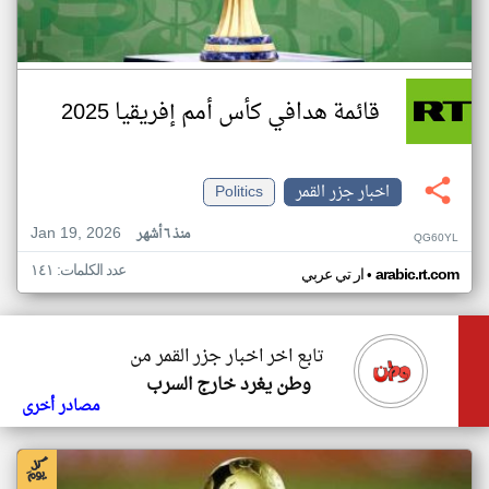
قائمة هدافي كأس أمم إفريقيا 2025
اخبار جزر القمر
Politics
Jan 19, 2026
منذ ٦ أشهر
QG60YL
عدد الكلمات: ١٤١
•
arabic.rt.com
ار تي عربي
تابع اخر اخبار جزر القمر من
وطن يغرد خارج السرب
مصادر أخرى