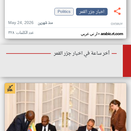
اخبار جزر القمر
Politics
May 24, 2026
منذ شهرين
OX58UY
عدد الكلمات: ٣٢٨
•
arabic.rt.com
ار تي عربي
أخر ساعة في اخبار جزر القمر