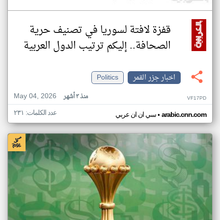
قفزة لافتة لسوريا في تصنيف حرية
الصحافة.. إليكم ترتيب الدول العربية
اخبار جزر القمر
Politics
May 04, 2026
منذ ٣ أشهر
VF17PD
عدد الكلمات: ٢٣١
•
arabic.cnn.com
سي ان ان عربي