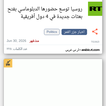
روسيا توسع حضورها الدبلوماسي بفتح
بعثات جديدة في 4 دول أفريقية
اخبار جزر القمر
Politics
Jun 30, 2026
منذ شهر
TG39ZI
عدد الكلمات: ٢٢٨
•
arabic.rt.com
ار تي عربي