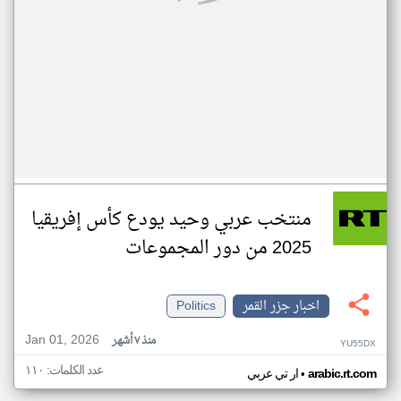
منتخب عربي وحيد يودع كأس إفريقيا
2025 من دور المجموعات
اخبار جزر القمر
Politics
Jan 01, 2026
منذ ٧ أشهر
YU55DX
عدد الكلمات: ١١٠
•
arabic.rt.com
ار تي عربي