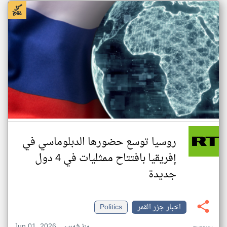
روسيا توسع حضورها الدبلوماسي في
إفريقيا بافتتاح ممثليات في 4 دول
جديدة
اخبار جزر القمر
Politics
Jun 01, 2026