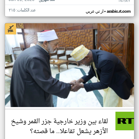
منذ شهرين
TN75KY
عدد الكلمات: ٢١٥
•
arabic.rt.com
ار تي عربي
لقاء بين وزير خارجية جزر القمر وشيخ
الأزهر يشعل تفاعلا.. ما قصته؟