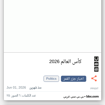
كأس العالم 2026
اخبار جزر القمر
Politics
Jun 01, 2026
منذ شهرين
PF63IT
عدد الكلمات: ٦ الصور: ٢٥
•
bbc.com
بي بي سي عربي