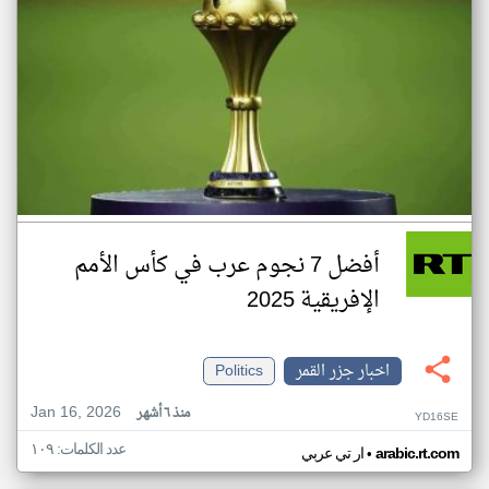
أفضل 7 نجوم عرب في كأس الأمم
الإفريقية 2025
اخبار جزر القمر
Politics
Jan 16, 2026
منذ ٦ أشهر
YD16SE
عدد الكلمات: ١٠٩
•
arabic.rt.com
ار تي عربي