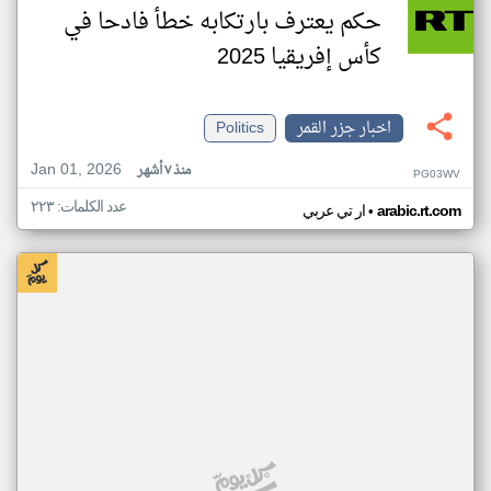
حكم يعترف بارتكابه خطأ فادحا في
كأس إفريقيا 2025
اخبار جزر القمر
Politics
Jan 01, 2026
منذ ٧ أشهر
PG03WV
عدد الكلمات: ٢٢٣
•
arabic.rt.com
ار تي عربي