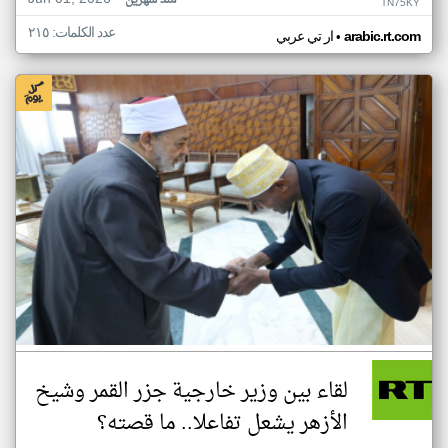
منذ شهرين
TN75KY
عدد الكلمات: ٢١٥
•
arabic.rt.com
ار تي عربي
لقاء بين وزير خارجية جزر القمر وشيخ
الأزهر يشعل تفاعلا.. ما قصته؟