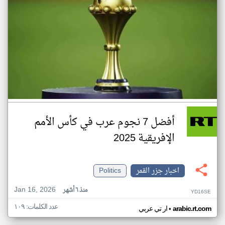
أفضل 7 نجوم عرب في كأس الأمم
الإفريقية 2025
اخبار جزر القمر
Politics
Jan 16, 2026
منذ ٦ أشهر
YD16SE
عدد الكلمات: ١٠٩
•
arabic.rt.com
ار تي عربي