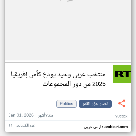
منتخب عربي وحيد يودع كأس إفريقيا
2025 من دور المجموعات
اخبار جزر القمر
Politics
Jan 01, 2026
منذ ٧ أشهر
YU55DX
عدد الكلمات: ١١٠
•
arabic.rt.com
ار تي عربي