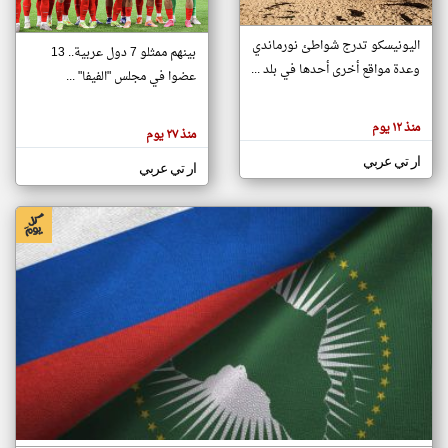
اليونيسكو تدرج شواطئ نورماندي
بينهم ممثلو 7 دول عربية.. 13
klyoum.com
وعدة مواقع أخرى أحدها في بلد ...
تغيير الدولة
عضوا في مجلس "الفيفا" ...
تعبر
مصادر الأخبار من جزر القمر
المقالات
الموجوده
اخبار جزر القمر على مدار الساعة
منذ ١٢ يوم
هنا عن
منذ ٢٧ يوم
وجهة
نظر
أهم اخبار جزر القمر العاجلة والمباشرة
ار تي عربي
كاتبيها.
ار تي عربي