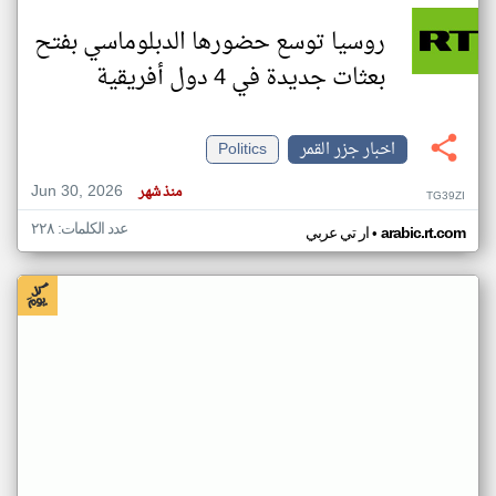
روسيا توسع حضورها الدبلوماسي بفتح
بعثات جديدة في 4 دول أفريقية
اخبار جزر القمر
Politics
Jun 30, 2026
منذ شهر
TG39ZI
عدد الكلمات: ٢٢٨
•
arabic.rt.com
ار تي عربي