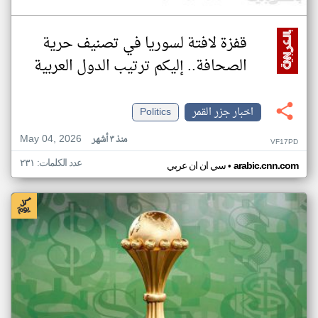
قفزة لافتة لسوريا في تصنيف حرية
الصحافة.. إليكم ترتيب الدول العربية
اخبار جزر القمر
Politics
May 04, 2026
منذ ٣ أشهر
VF17PD
عدد الكلمات: ٢٣١
•
arabic.cnn.com
سي ان ان عربي