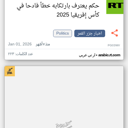
حكم يعترف بارتكابه خطأ فادحا في
كأس إفريقيا 2025
اخبار جزر القمر
Politics
Jan 01, 2026
منذ ٧ أشهر
PG03WV
عدد الكلمات: ٢٢٣
•
arabic.rt.com
ار تي عربي