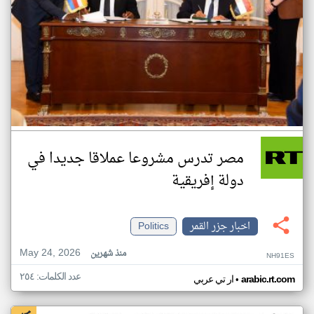
مصر تدرس مشروعا عملاقا جديدا في
دولة إفريقية
اخبار جزر القمر
Politics
May 24, 2026
منذ شهرين
NH91ES
عدد الكلمات: ٢٥٤
•
arabic.rt.com
ار تي عربي