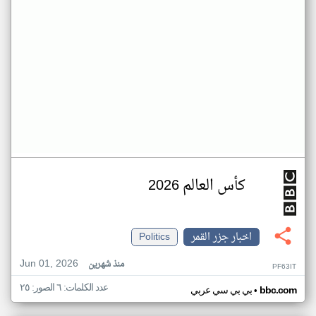
كأس العالم 2026
اخبار جزر القمر
Politics
Jun 01, 2026
منذ شهرين
PF63IT
عدد الكلمات: ٦ الصور: ٢٥
•
bbc.com
بي بي سي عربي