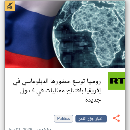
روسيا توسع حضورها الدبلوماسي في
إفريقيا بافتتاح ممثليات في 4 دول
جديدة
اخبار جزر القمر
Politics
Jun 01, 2026