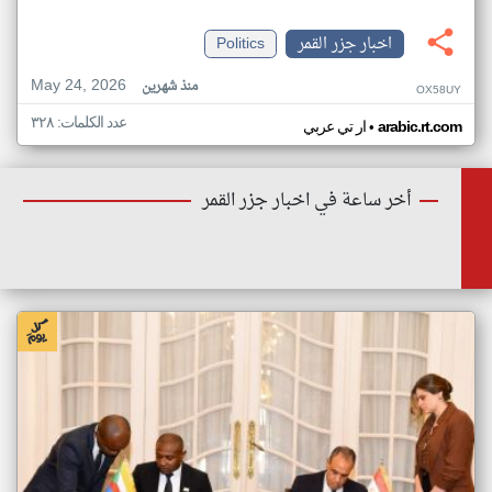
اخبار جزر القمر
Politics
May 24, 2026
منذ شهرين
OX58UY
عدد الكلمات: ٣٢٨
•
arabic.rt.com
ار تي عربي
أخر ساعة في اخبار جزر القمر