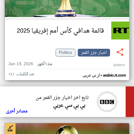
قائمة هدافي كأس أمم إفريقيا 2025
اخبار جزر القمر
Politics
Jan 19, 2026
منذ ٦ أشهر
QG60YL
عدد الكلمات: ١٤١
•
arabic.rt.com
ار تي عربي
تابع اخر اخبار جزر القمر من
بي بي سي عربي
مصادر أخرى