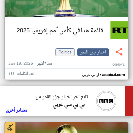
قائمة هدافي كأس أمم إفريقيا 2025
اخبار جزر القمر
Politics
Jan 19, 2026
منذ ٦ أشهر
QG60YL
عدد الكلمات: ١٤١
•
arabic.rt.com
ار تي عربي
تابع اخر اخبار جزر القمر من
بي بي سي عربي
مصادر أخرى