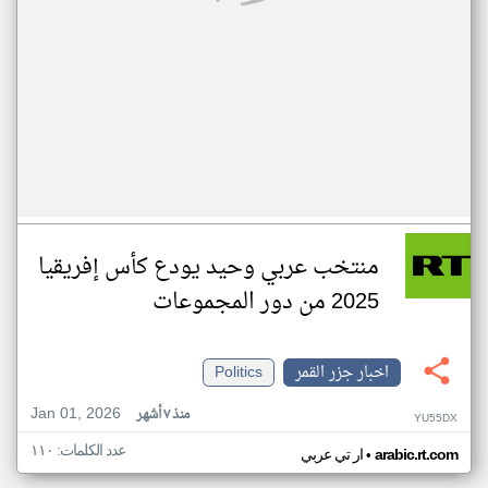
منتخب عربي وحيد يودع كأس إفريقيا
2025 من دور المجموعات
اخبار جزر القمر
Politics
Jan 01, 2026
منذ ٧ أشهر
YU55DX
عدد الكلمات: ١١٠
•
arabic.rt.com
ار تي عربي