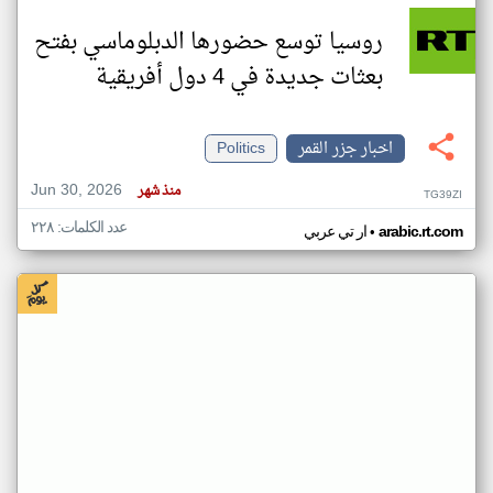
روسيا توسع حضورها الدبلوماسي بفتح
بعثات جديدة في 4 دول أفريقية
اخبار جزر القمر
Politics
Jun 30, 2026
منذ شهر
TG39ZI
عدد الكلمات: ٢٢٨
•
arabic.rt.com
ار تي عربي