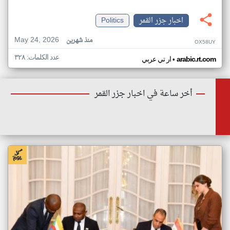
اخبار جزر القمر
Politics
May 24, 2026
منذ شهرين
OX58UY
عدد الكلمات: ٣٢٨
•
arabic.rt.com
ار تي عربي
أخر ساعة في اخبار جزر القمر