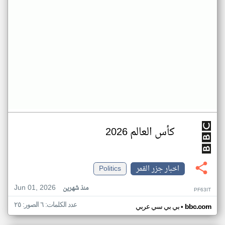
كأس العالم 2026
اخبار جزر القمر
Politics
Jun 01, 2026
منذ شهرين
PF63IT
عدد الكلمات: ٦ الصور: ٢٥
•
bbc.com
بي بي سي عربي