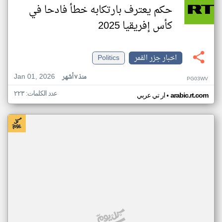
حكم يعترف بارتكابه خطأ فادحا في
كأس إفريقيا 2025
اخبار جزر القمر
Politics
Jan 01, 2026
منذ ٧ أشهر
PG03WV
عدد الكلمات: ٢٢٣
•
arabic.rt.com
ار تي عربي