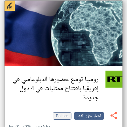
روسيا توسع حضورها الدبلوماسي في
إفريقيا بافتتاح ممثليات في 4 دول
جديدة
اخبار جزر القمر
Politics
Jun 01, 2026