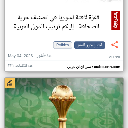
قفزة لافتة لسوريا في تصنيف حرية
الصحافة.. إليكم ترتيب الدول العربية
اخبار جزر القمر
Politics
May 04, 2026
منذ ٣ أشهر
VF17PD
عدد الكلمات: ٢٣١
•
arabic.cnn.com
سي ان ان عربي