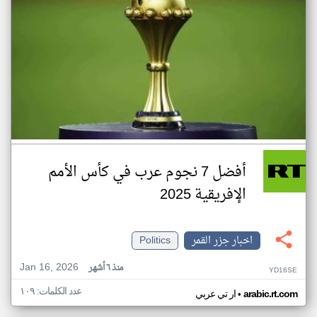
أفضل 7 نجوم عرب في كأس الأمم
الإفريقية 2025
اخبار جزر القمر
Politics
Jan 16, 2026
منذ ٦ أشهر
YD16SE
عدد الكلمات: ١٠٩
•
arabic.rt.com
ار تي عربي