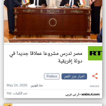
مصر تدرس مشروعا عملاقا جديدا في
دولة إفريقية
اخبار جزر القمر
Politics
May 24, 2026
منذ شهرين
NH91ES
عدد الكلمات: ٢٥٤
•
arabic.rt.com
ار تي عربي