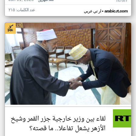
منذ شهرين
TN75KY
عدد الكلمات: ٢١٥
•
arabic.rt.com
ار تي عربي
لقاء بين وزير خارجية جزر القمر وشيخ
الأزهر يشعل تفاعلا.. ما قصته؟