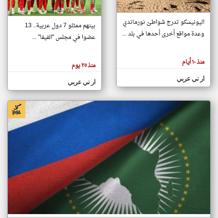
اليونيسكو تدرج شواطئ نورماندي
بينهم ممثلو 7 دول عربية.. 13
klyoum.com
وعدة مواقع أخرى أحدها في بلد ...
تغيير الدولة
عضوا في مجلس "الفيفا" ...
تعبر
مصادر الأخبار من جزر القمر
المقالات
الموجوده
اخبار جزر القمر على مدار الساعة
منذ ١٠ أيام
هنا عن
منذ ٢٥ يوم
وجهة
نظر
أهم اخبار جزر القمر العاجلة والمباشرة
ار تي عربي
كاتبيها.
ار تي عربي