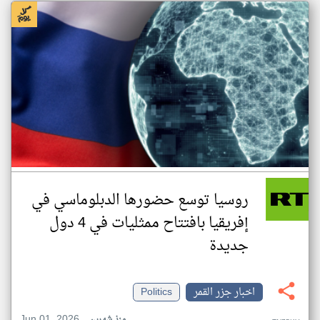
روسيا توسع حضورها الدبلوماسي في
إفريقيا بافتتاح ممثليات في 4 دول
جديدة
اخبار جزر القمر
Politics
Jun 01, 2026