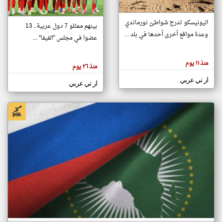
اليونيسكو تدرج شواطئ نورماندي
بينهم ممثلو 7 دول عربية.. 13
klyoum.com
وعدة مواقع أخرى أحدها في بلد ...
تغيير الدولة
عضوا في مجلس "الفيفا" ...
تعبر
مصادر الأخبار من جزر القمر
المقالات
الموجوده
اخبار جزر القمر على مدار الساعة
منذ ١١ يوم
هنا عن
منذ ٢٦ يوم
وجهة
نظر
أهم اخبار جزر القمر العاجلة والمباشرة
ار تي عربي
كاتبيها.
ار تي عربي