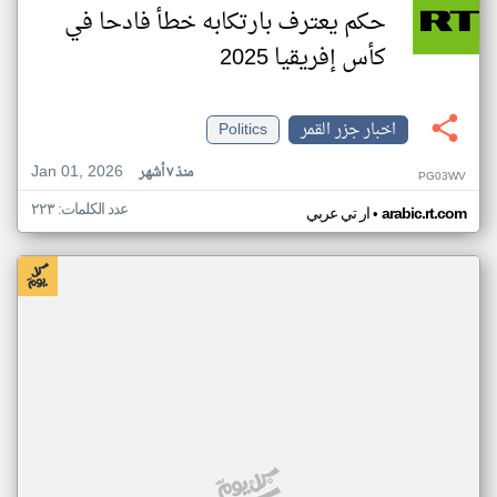
حكم يعترف بارتكابه خطأ فادحا في
كأس إفريقيا 2025
اخبار جزر القمر
Politics
Jan 01, 2026
منذ ٧ أشهر
PG03WV
عدد الكلمات: ٢٢٣
•
arabic.rt.com
ار تي عربي