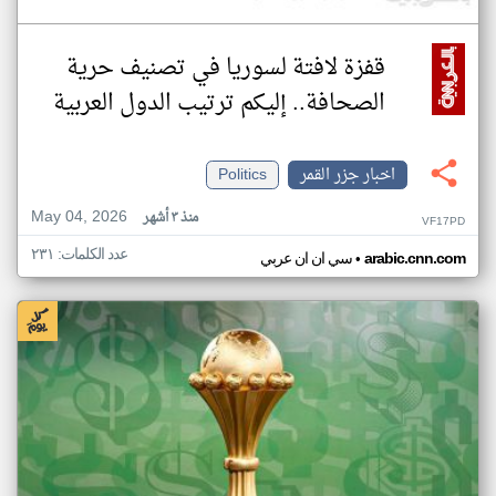
قفزة لافتة لسوريا في تصنيف حرية
الصحافة.. إليكم ترتيب الدول العربية
اخبار جزر القمر
Politics
May 04, 2026
منذ ٣ أشهر
VF17PD
عدد الكلمات: ٢٣١
•
arabic.cnn.com
سي ان ان عربي