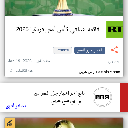
قائمة هدافي كأس أمم إفريقيا 2025
اخبار جزر القمر
Politics
Jan 19, 2026
منذ ٦ أشهر
QG60YL
عدد الكلمات: ١٤١
•
arabic.rt.com
ار تي عربي
تابع اخر اخبار جزر القمر من
بي بي سي عربي
مصادر أخرى