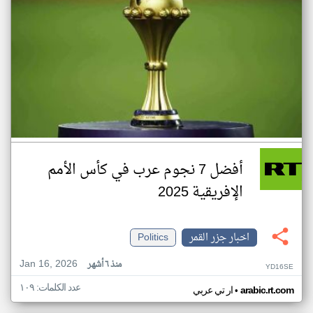
أفضل 7 نجوم عرب في كأس الأمم
الإفريقية 2025
اخبار جزر القمر
Politics
Jan 16, 2026
منذ ٦ أشهر
YD16SE
عدد الكلمات: ١٠٩
•
arabic.rt.com
ار تي عربي