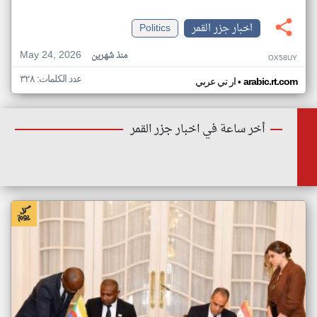
اخبار جزر القمر
Politics
May 24, 2026
منذ شهرين
OX58UY
عدد الكلمات: ٣٢٨
•
arabic.rt.com
ار تي عربي
أخر ساعة في اخبار جزر القمر