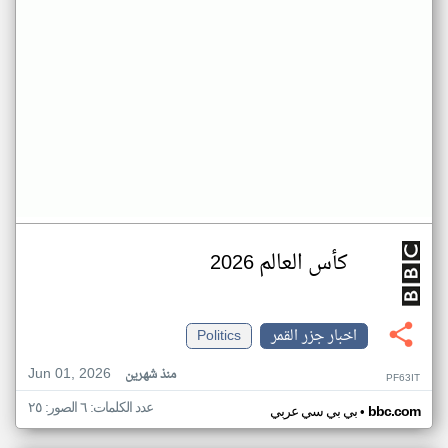
كأس العالم 2026
اخبار جزر القمر
Politics
Jun 01, 2026
منذ شهرين
PF63IT
عدد الكلمات: ٦ الصور: ٢٥
•
bbc.com
بي بي سي عربي