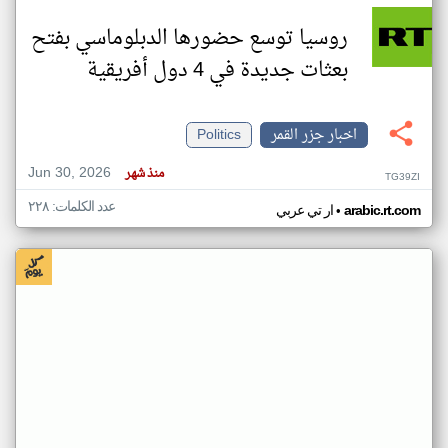
روسيا توسع حضورها الدبلوماسي بفتح
بعثات جديدة في 4 دول أفريقية
اخبار جزر القمر
Politics
Jun 30, 2026
منذ شهر
TG39ZI
عدد الكلمات: ٢٢٨
•
arabic.rt.com
ار تي عربي