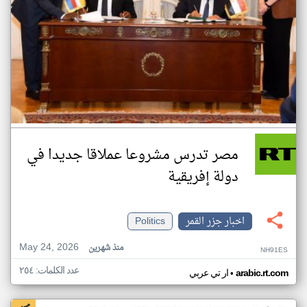
مصر تدرس مشروعا عملاقا جديدا في
دولة إفريقية
اخبار جزر القمر
Politics
May 24, 2026
منذ شهرين
NH91ES
عدد الكلمات: ٢٥٤
•
arabic.rt.com
ار تي عربي