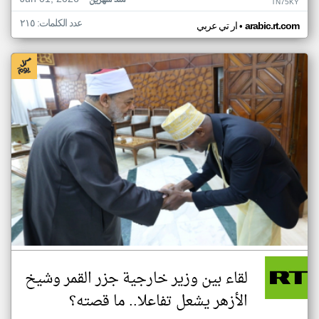
منذ شهرين
TN75KY
عدد الكلمات: ٢١٥
•
arabic.rt.com
ار تي عربي
لقاء بين وزير خارجية جزر القمر وشيخ
الأزهر يشعل تفاعلا.. ما قصته؟