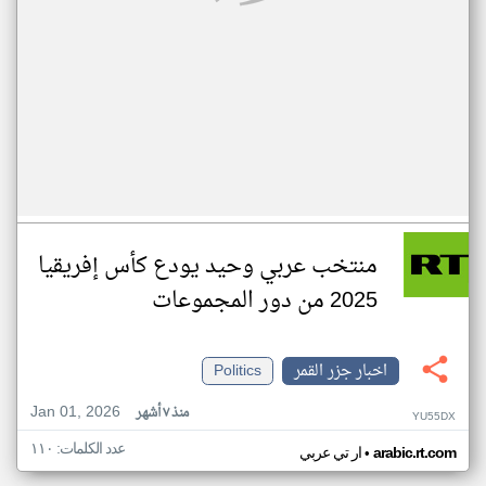
منتخب عربي وحيد يودع كأس إفريقيا
2025 من دور المجموعات
اخبار جزر القمر
Politics
Jan 01, 2026
منذ ٧ أشهر
YU55DX
عدد الكلمات: ١١٠
•
arabic.rt.com
ار تي عربي