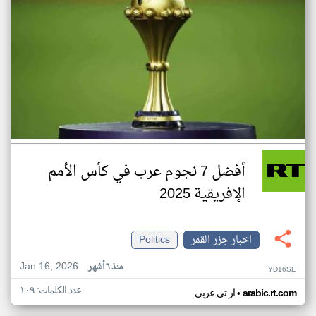
أفضل 7 نجوم عرب في كأس الأمم
الإفريقية 2025
اخبار جزر القمر
Politics
Jan 16, 2026
منذ ٦ أشهر
YD16SE
عدد الكلمات: ١٠٩
•
arabic.rt.com
ار تي عربي