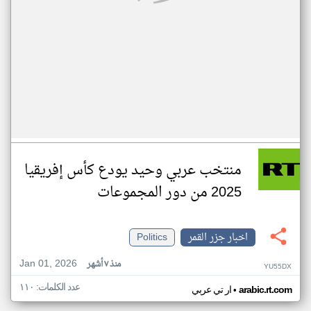
منتخب عربي وحيد يودع كأس إفريقيا
2025 من دور المجموعات
اخبار جزر القمر
Politics
Jan 01, 2026
منذ ٧ أشهر
YU55DX
عدد الكلمات: ١١٠
•
arabic.rt.com
ار تي عربي