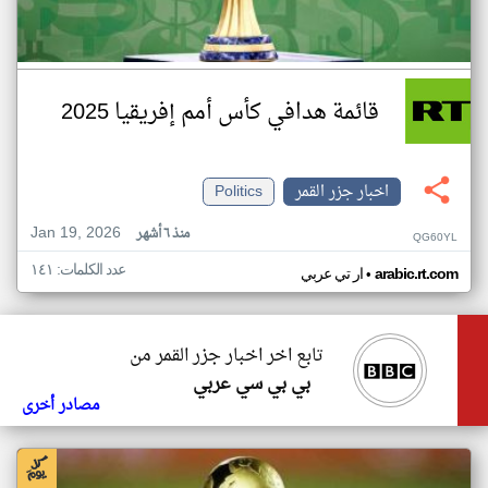
قائمة هدافي كأس أمم إفريقيا 2025
اخبار جزر القمر
Politics
Jan 19, 2026
منذ ٦ أشهر
QG60YL
عدد الكلمات: ١٤١
•
arabic.rt.com
ار تي عربي
تابع اخر اخبار جزر القمر من
بي بي سي عربي
مصادر أخرى