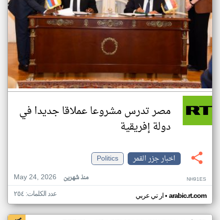
مصر تدرس مشروعا عملاقا جديدا في
دولة إفريقية
اخبار جزر القمر
Politics
May 24, 2026
منذ شهرين
NH91ES
عدد الكلمات: ٢٥٤
•
arabic.rt.com
ار تي عربي