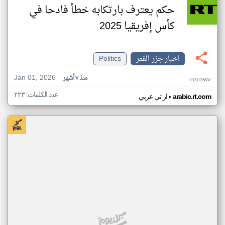
حكم يعترف بارتكابه خطأ فادحا في
كأس إفريقيا 2025
اخبار جزر القمر
Politics
Jan 01, 2026
منذ ٧ أشهر
PG03WV
عدد الكلمات: ٢٢٣
•
arabic.rt.com
ار تي عربي