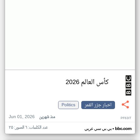
كأس العالم 2026
اخبار جزر القمر
Politics
Jun 01, 2026
منذ شهرين
PF63IT
عدد الكلمات: ٦ الصور: ٢٥
•
bbc.com
بي بي سي عربي