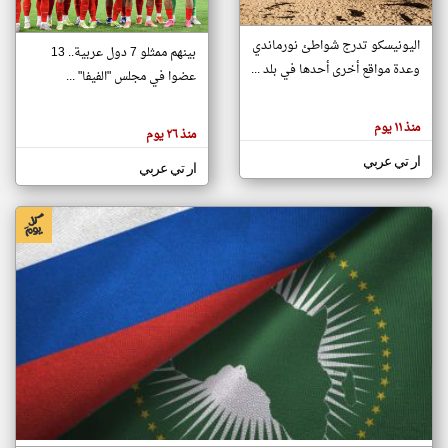
اليونيسكو تدرج شواطئ نورماندي
بينهم ممثلو 7 دول عربية.. 13
klyoum.com
وعدة مواقع أخرى أحدها في بلد ...
تغيير الدولة
عضوا في مجلس "الفيفا" ...
تعبر
مصادر الأخبار من جزر القمر
المقالات
الموجوده
اخبار جزر القمر على مدار الساعة
منذ ١١ يوم
هنا عن
منذ ٢٦ يوم
وجهة
نظر
أهم اخبار جزر القمر العاجلة والمباشرة
ار تي عربي
كاتبيها.
ار تي عربي