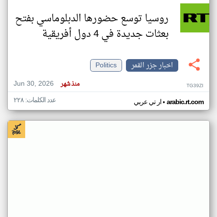
روسيا توسع حضورها الدبلوماسي بفتح
بعثات جديدة في 4 دول أفريقية
اخبار جزر القمر
Politics
Jun 30, 2026
منذ شهر
TG39ZI
عدد الكلمات: ٢٢٨
•
arabic.rt.com
ار تي عربي