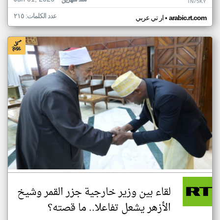
منذ شهرين
TN75KY
عدد الكلمات: ٢١٥
•
arabic.rt.com
ار تي عربي
لقاء بين وزير خارجية جزر القمر وشيخ
الأزهر يشعل تفاعلا.. ما قصته؟