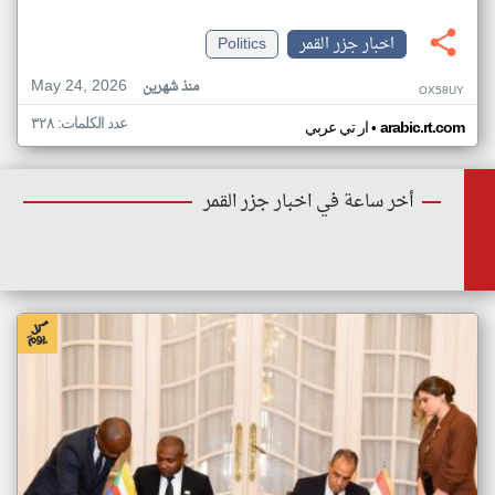
اخبار جزر القمر
Politics
May 24, 2026
منذ شهرين
OX58UY
عدد الكلمات: ٣٢٨
•
arabic.rt.com
ار تي عربي
أخر ساعة في اخبار جزر القمر