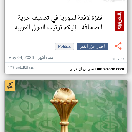
قفزة لافتة لسوريا في تصنيف حرية
الصحافة.. إليكم ترتيب الدول العربية
اخبار جزر القمر
Politics
May 04, 2026
منذ ٣ أشهر
VF17PD
عدد الكلمات: ٢٣١
•
arabic.cnn.com
سي ان ان عربي