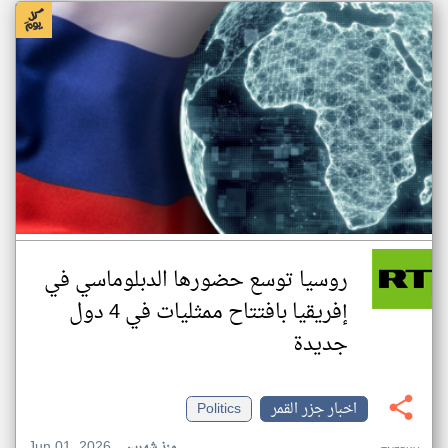
روسيا توسع حضورها الدبلوماسي في
إفريقيا بافتتاح ممثليات في 4 دول
جديدة
اخبار جزر القمر
Politics
Jun 01, 2026