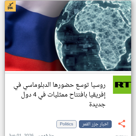
روسيا توسع حضورها الدبلوماسي في
إفريقيا بافتتاح ممثليات في 4 دول
جديدة
اخبار جزر القمر
Politics
Jun 01, 2026