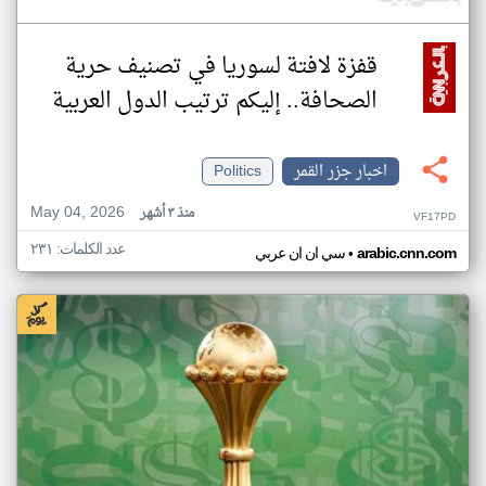
قفزة لافتة لسوريا في تصنيف حرية
الصحافة.. إليكم ترتيب الدول العربية
اخبار جزر القمر
Politics
May 04, 2026
منذ ٣ أشهر
VF17PD
عدد الكلمات: ٢٣١
•
arabic.cnn.com
سي ان ان عربي