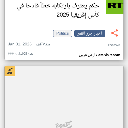
حكم يعترف بارتكابه خطأ فادحا في
كأس إفريقيا 2025
اخبار جزر القمر
Politics
Jan 01, 2026
منذ ٧ أشهر
PG03WV
عدد الكلمات: ٢٢٣
•
arabic.rt.com
ار تي عربي