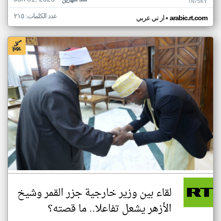
منذ شهرين
TN75KY
عدد الكلمات: ٢١٥
•
arabic.rt.com
ار تي عربي
لقاء بين وزير خارجية جزر القمر وشيخ
الأزهر يشعل تفاعلا.. ما قصته؟