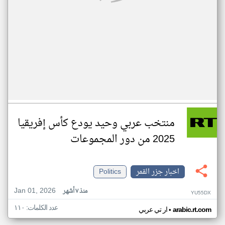
منتخب عربي وحيد يودع كأس إفريقيا
2025 من دور المجموعات
اخبار جزر القمر
Politics
Jan 01, 2026
منذ ٧ أشهر
YU55DX
عدد الكلمات: ١١٠
•
arabic.rt.com
ار تي عربي