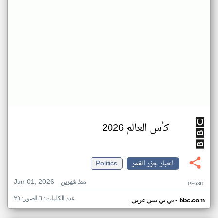
كأس العالم 2026
اخبار جزر القمر
Politics
Jun 01, 2026
منذ شهرين
PF63IT
عدد الكلمات: ٦ الصور: ٢٥
•
bbc.com
بي بي سي عربي