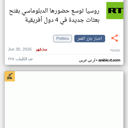
روسيا توسع حضورها الدبلوماسي بفتح
بعثات جديدة في 4 دول أفريقية
اخبار جزر القمر
Politics
Jun 30, 2026
منذ شهر
TG39ZI
عدد الكلمات: ٢٢٨
•
arabic.rt.com
ار تي عربي