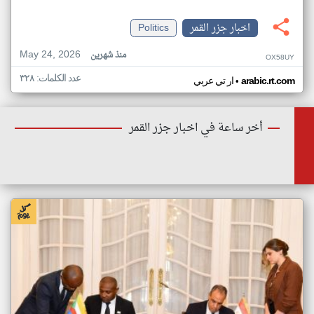
اخبار جزر القمر
Politics
May 24, 2026
منذ شهرين
OX58UY
عدد الكلمات: ٣٢٨
•
arabic.rt.com
ار تي عربي
أخر ساعة في اخبار جزر القمر