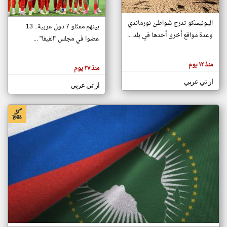
اليونيسكو تدرج شواطئ نورماندي
بينهم ممثلو 7 دول عربية.. 13
klyoum.com
وعدة مواقع أخرى أحدها في بلد ...
تغيير الدولة
عضوا في مجلس "الفيفا" ...
تعبر
مصادر الأخبار من جزر القمر
المقالات
الموجوده
اخبار جزر القمر على مدار الساعة
منذ ١٢ يوم
هنا عن
منذ ٢٧ يوم
وجهة
نظر
أهم اخبار جزر القمر العاجلة والمباشرة
ار تي عربي
كاتبيها.
ار تي عربي