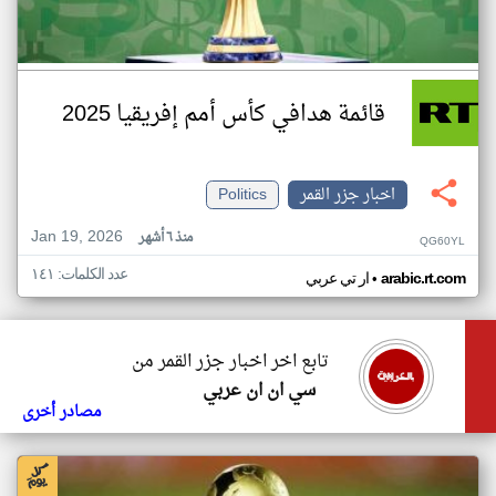
قائمة هدافي كأس أمم إفريقيا 2025
اخبار جزر القمر
Politics
Jan 19, 2026
منذ ٦ أشهر
QG60YL
عدد الكلمات: ١٤١
•
arabic.rt.com
ار تي عربي
تابع اخر اخبار جزر القمر من
سي ان ان عربي
مصادر أخرى