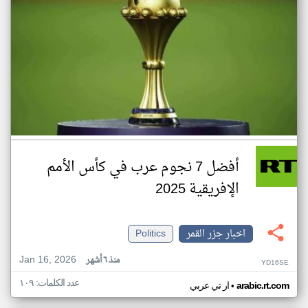
أفضل 7 نجوم عرب في كأس الأمم
الإفريقية 2025
اخبار جزر القمر
Politics
Jan 16, 2026
منذ ٦ أشهر
YD16SE
عدد الكلمات: ١٠٩
•
arabic.rt.com
ار تي عربي