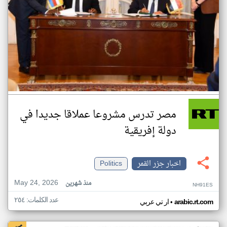
مصر تدرس مشروعا عملاقا جديدا في
دولة إفريقية
اخبار جزر القمر
Politics
May 24, 2026
منذ شهرين
NH91ES
عدد الكلمات: ٢٥٤
•
arabic.rt.com
ار تي عربي