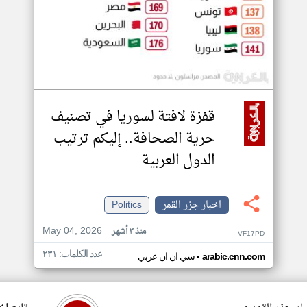
قفزة لافتة لسوريا في تصنيف
حرية الصحافة.. إليكم ترتيب
الدول العربية
اخبار جزر القمر
Politics
May 04, 2026
منذ ٣ أشهر
VF17PD
عدد الكلمات: ٢٣١
•
arabic.cnn.com
سي ان ان عربي