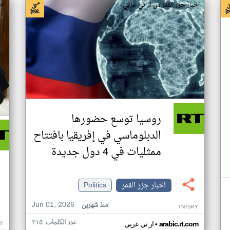
اخبار جزر القمر من ار تي عربي
اخ
روسيا توسع حضورها
الدبلوماسي في إفريقيا بافتتاح
ممثليات في 4 دول جديدة
اخبار جزر القمر
Politics
Jun 01, 2026
منذ شهرين
TN75KY
عدد الكلمات: ٢١٥
•
Y
arabic.rt.com
ار تي عربي