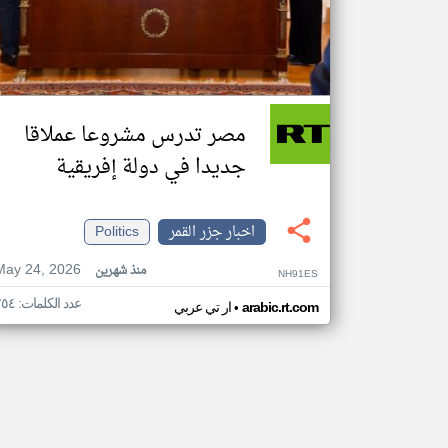
مصر تدرس مشروعا عملاقا
جديدا في دولة إفريقية
اخبار جزر القمر
Politics
May 24, 2026
منذ شهرين
NH91ES
عدد الكلمات: ٢٥٤
•
arabic.rt.com
ار تي عربي