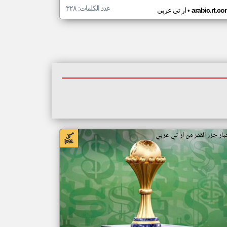
عدد الكلمات: ٣٢٨
•
arabic.rt.c
ار تي عربي
بار جزر القمر من ار تي عربي