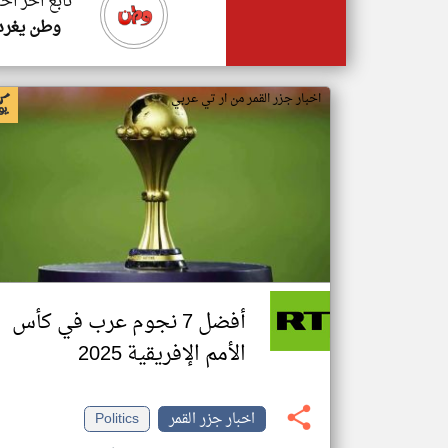
تابع اخر اخب
وطن يغرد
اخبار جزر القمر من ار تي عربي
أفضل 7 نجوم عرب في كأس
الأمم الإفريقية 2025
اخبار جزر القمر
Politics