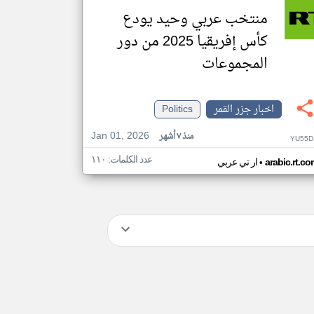
منتخب عربي وحيد يودع
كأس إفريقيا 2025 من دور
المجموعات
اخبار جزر القمر
Politics
Jan 01, 2026
منذ ٧ أشهر
YU55D
عدد الكلمات: ١١٠
•
arabic.rt.c
ار تي عربي