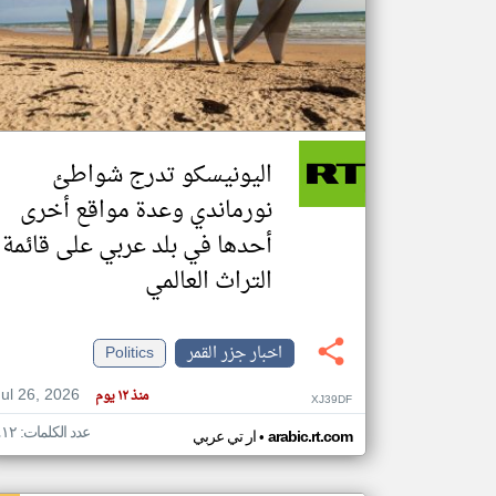
تعبر
المقالات
الموجوده
هنا عن
وجهة
اليونيسكو تدرج شواطئ
نظر
كاتبيها.
نورماندي وعدة مواقع أخرى
أحدها في بلد عربي على قائمة
التراث العالمي
اخبار جزر القمر
Politics
Jul 26, 2026
منذ ١٢ يوم
XJ39DF
عدد الكلمات: ٤١٢
•
arabic.rt.com
ار تي عربي