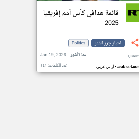
قائمة هدافي كأس أمم إفريقيا
2025
اخبار جزر القمر
Politics
Jan 19, 2026
منذ ٦ أشهر
QG60Y
عدد الكلمات: ١٤١
•
arabic.rt.c
ار تي عربي