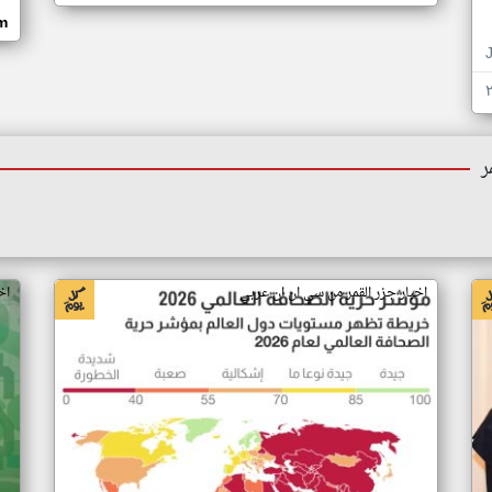
om
ر
اخبار جزر القمر من سي ان ان عربي
اخ