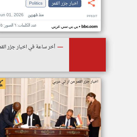
اخبار جزر القمر
Politics
Jun 01, 2026
منذ شهرين
PF63IT
عدد الكلمات: ٦ الصور: ٢٥
•
bbc.com
بي بي سي عربي
أخر ساعة في اخبار جزر القم
اخبار جزر القمر من ار تي عربي