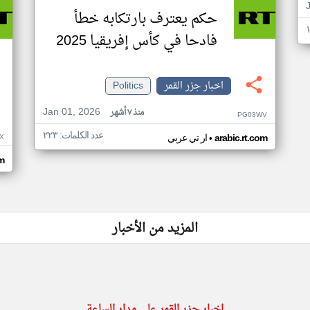
حكم يعترف بارتكابه خطأ
فادحا في كأس إفريقيا 2025
اخبار جزر القمر
Politics
Jan 01, 2026
منذ ٧ أشهر
PG03WV
عدد الكلمات: ٢٢٣
•
X
arabic.rt.com
ار تي عربي
om
المزيد من الأخبار
اخبار جزر القمر على مدار الساعة