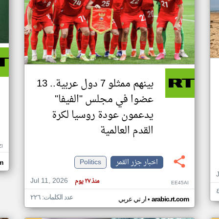
بينهم ممثلو 7 دول عربية.. 13
عضوا في مجلس "الفيفا"
يدعمون عودة روسيا لكرة
القدم العالمية
ZI
اخبار جزر القمر
Politics
om
Jul 11, 2026
منذ ٢٧ يوم
EE45AI
عدد الكلمات: ٢٢٦
•
arabic.rt.com
ار تي عربي