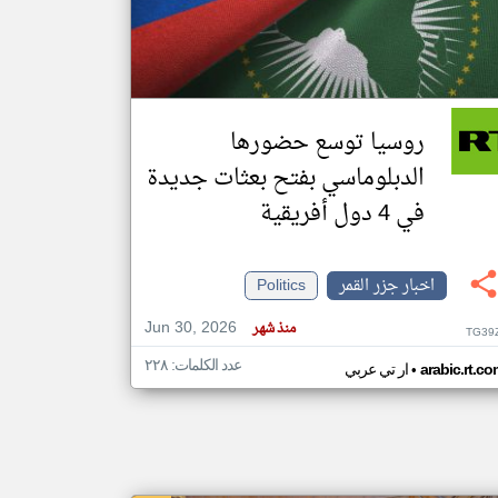
klyoum.com
تغيير الدولة
مصادر الأخبار من جزر القمر
روسيا توسع حضورها
اخبار جزر القمر على مدار الساعة
الدبلوماسي بفتح بعثات جديدة
أهم اخبار جزر القمر العاجلة والمباشرة
في 4 دول أفريقية
اخبار جزر القمر
Politics
Jun 30, 2026
منذ شهر
TG39
عدد الكلمات: ٢٢٨
•
arabic.rt.c
ار تي عربي