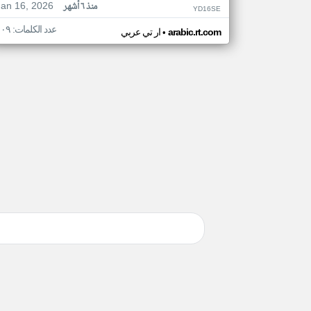
Jan 16, 2026
منذ ٦ أشهر
YD16SE
عدد الكلمات: ١٠٩
•
arabic.rt.com
ار تي عربي