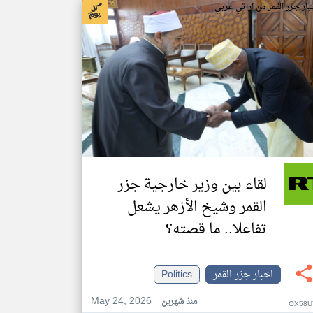
بار جزر القمر من ار تي عربي
لقاء بين وزير خارجية جزر
القمر وشيخ الأزهر يشعل
تفاعلا.. ما قصته؟
اخبار جزر القمر
Politics
May 24, 2026
منذ شهرين
OX58U