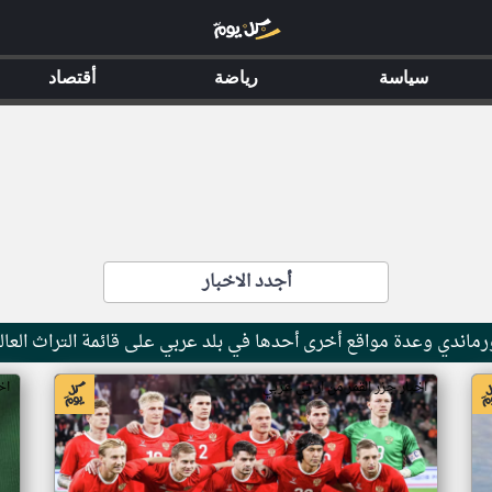
سياسة
رياضة
أقتصاد
أجدد الاخبار
ماندي وعدة مواقع أخرى أحدها في بلد عربي على قائمة التراث العال
اخبار جزر القمر من ار تي عربي
اخ