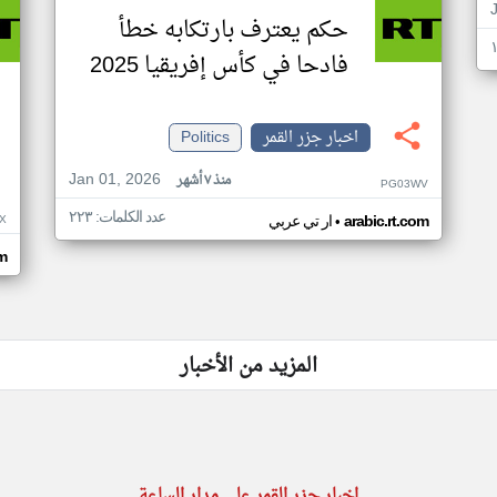
حكم يعترف بارتكابه خطأ
فادحا في كأس إفريقيا 2025
اخبار جزر القمر
Politics
Jan 01, 2026
منذ ٧ أشهر
PG03WV
عدد الكلمات: ٢٢٣
•
X
arabic.rt.com
ار تي عربي
om
المزيد من الأخبار
اخبار جزر القمر على مدار الساعة