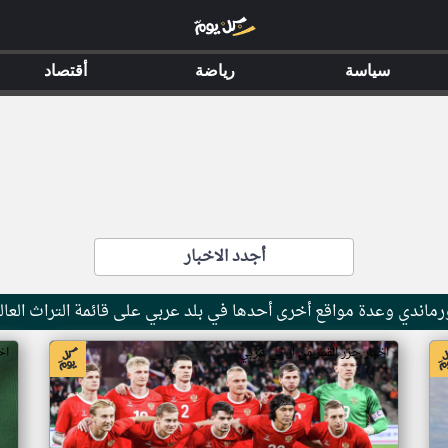
سياسة
رياضة
أقتصاد
أجدد الاخبار
ماندي وعدة مواقع أخرى أحدها في بلد عربي على قائمة التراث العال
اخبار جزر القمر من ار تي عربي
اخ