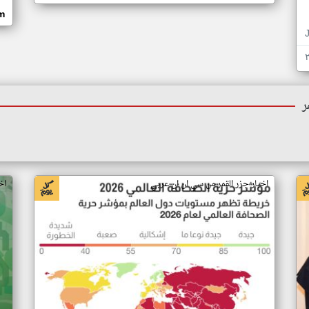
om
ر
اخبار جزر القمر من سي ان ان عربي
اخ