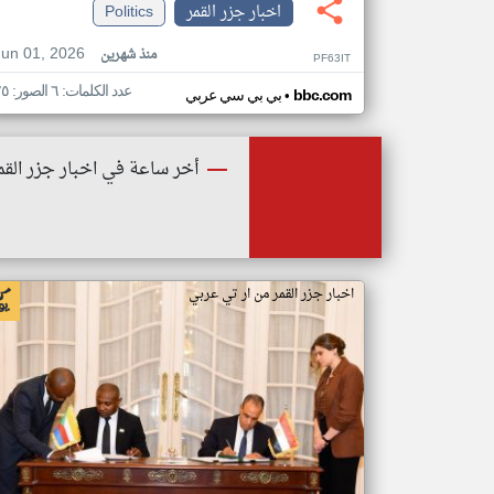
اخبار جزر القمر
Politics
Jun 01, 2026
منذ شهرين
PF63IT
عدد الكلمات: ٦ الصور: ٢٥
•
bbc.com
بي بي سي عربي
أخر ساعة في اخبار جزر القم
اخبار جزر القمر من ار تي عربي