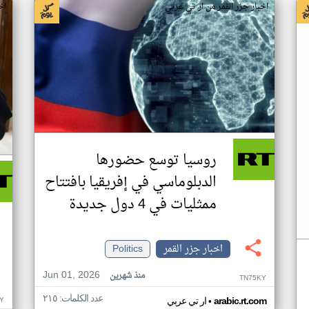
اخبار جزر القمر من ار تي عربي
اخ
روسيا توسع حضورها
الدبلوماسي في إفريقيا بافتتاح
ممثليات في 4 دول جديدة
اخبار جزر القمر
Politics
Jun 01, 2026
منذ شهرين
TN75KY
عدد الكلمات: ٢١٥
•
Y
arabic.rt.com
ار تي عربي