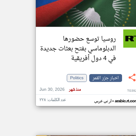
klyoum.com
تغيير الدولة
مصادر الأخبار من جزر القمر
روسيا توسع حضورها
اخبار جزر القمر على مدار الساعة
الدبلوماسي بفتح بعثات جديدة
أهم اخبار جزر القمر العاجلة والمباشرة
في 4 دول أفريقية
اخبار جزر القمر
Politics
Jun 30, 2026
منذ شهر
TG39
عدد الكلمات: ٢٢٨
•
arabic.rt.c
ار تي عربي