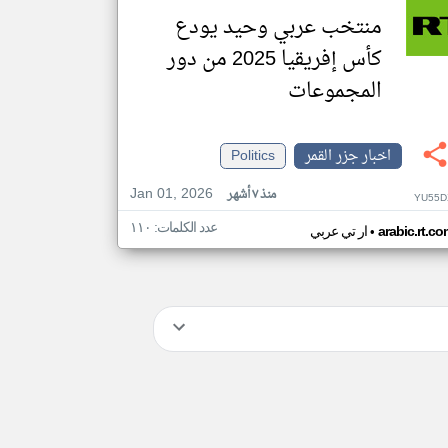
منتخب عربي وحيد يودع
كأس إفريقيا 2025 من دور
المجموعات
اخبار جزر القمر
Politics
Jan 01, 2026
منذ ٧ أشهر
YU55D
عدد الكلمات: ١١٠
•
arabic.rt.c
ار تي عربي