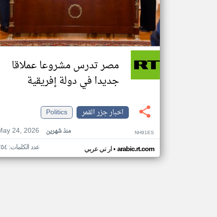
مصر تدرس مشروعا عملاقا
جديدا في دولة إفريقية
اخبار جزر القمر
Politics
May 24, 2026
منذ شهرين
NH91ES
عدد الكلمات: ٢٥٤
•
arabic.rt.com
ار تي عربي