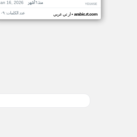
Jan 16, 2026
منذ ٦ أشهر
YD16SE
عدد الكلمات: ١٠٩
•
arabic.rt.com
ار تي عربي