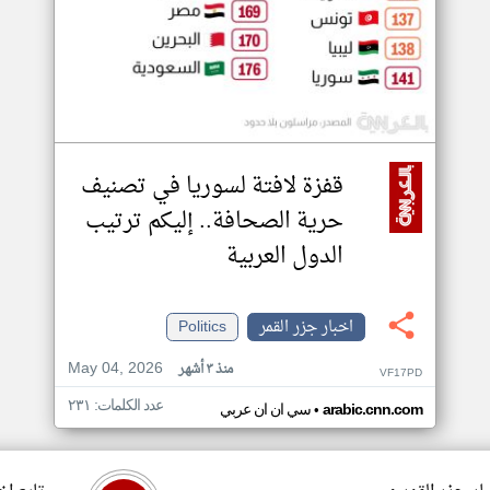
قفزة لافتة لسوريا في تصنيف
حرية الصحافة.. إليكم ترتيب
الدول العربية
اخبار جزر القمر
Politics
May 04, 2026
منذ ٣ أشهر
VF17PD
عدد الكلمات: ٢٣١
•
arabic.cnn.com
سي ان ان عربي