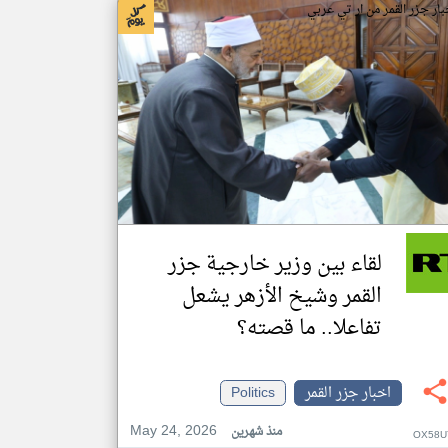
بار جزر القمر من ار تي عربي
لقاء بين وزير خارجية جزر
القمر وشيخ الأزهر يشعل
تفاعلا.. ما قصته؟
اخبار جزر القمر
Politics
May 24, 2026
منذ شهرين
OX58U