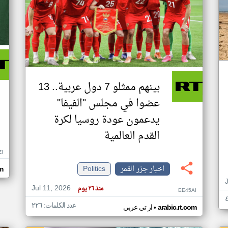
بينهم ممثلو 7 دول عربية.. 13
عضوا في مجلس "الفيفا"
يدعمون عودة روسيا لكرة
القدم العالمية
ZI
اخبار جزر القمر
Politics
om
Jul 11, 2026
منذ ٢٦ يوم
EE45AI
عدد الكلمات: ٢٢٦
•
arabic.rt.com
ار تي عربي