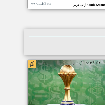
عدد الكلمات: ٣٢٨
•
arabic.rt.c
ار تي عربي
بار جزر القمر من ار تي عربي