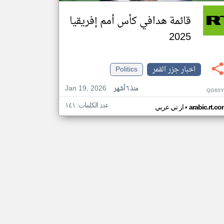
قائمة هدافي كأس أمم إفريقيا
2025
اخبار جزر القمر
Politics
Jan 19, 2026
منذ ٦ أشهر
QG60Y
عدد الكلمات: ١٤١
•
arabic.rt.c
ار تي عربي