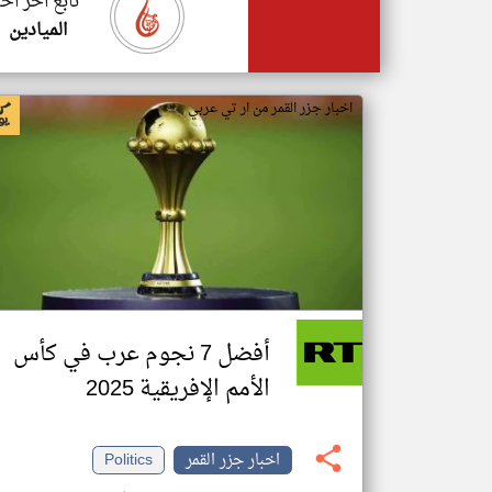
تابع اخر اخب
الميادين
اخبار جزر القمر من ار تي عربي
أفضل 7 نجوم عرب في كأس
الأمم الإفريقية 2025
اخبار جزر القمر
Politics