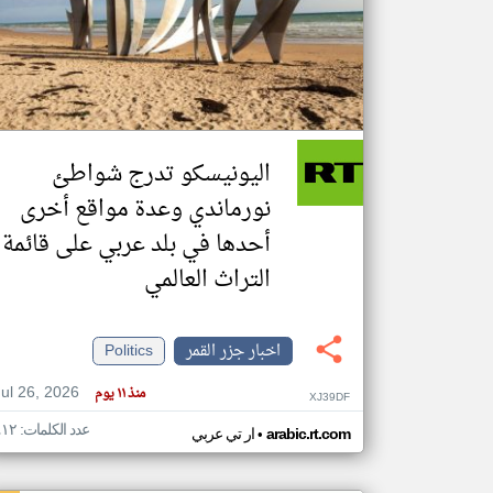
تعبر
المقالات
الموجوده
هنا عن
وجهة
اليونيسكو تدرج شواطئ
نظر
كاتبيها.
نورماندي وعدة مواقع أخرى
أحدها في بلد عربي على قائمة
التراث العالمي
اخبار جزر القمر
Politics
Jul 26, 2026
منذ ١١ يوم
XJ39DF
عدد الكلمات: ٤١٢
•
arabic.rt.com
ار تي عربي