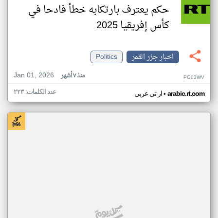
حكم يعترف بارتكابه خطأ فادحا في
كأس إفريقيا 2025
اخبار جزر القمر
Politics
Jan 01, 2026
منذ ٧ أشهر
PG03WV
عدد الكلمات: ٢٢٣
•
arabic.rt.com
ار تي عربي