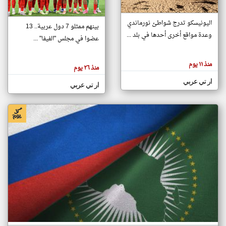
اليونيسكو تدرج شواطئ نورماندي
بينهم ممثلو 7 دول عربية.. 13
klyoum.com
وعدة مواقع أخرى أحدها في بلد ...
تغيير الدولة
عضوا في مجلس "الفيفا" ...
تعبر
مصادر الأخبار من جزر القمر
المقالات
الموجوده
اخبار جزر القمر على مدار الساعة
منذ ١١ يوم
هنا عن
منذ ٢٦ يوم
وجهة
نظر
أهم اخبار جزر القمر العاجلة والمباشرة
ار تي عربي
كاتبيها.
ار تي عربي