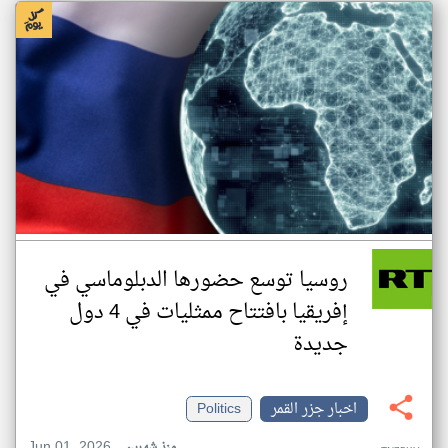
روسيا توسع حضورها الدبلوماسي في
إفريقيا بافتتاح ممثليات في 4 دول
جديدة
اخبار جزر القمر
Politics
Jun 01, 2026