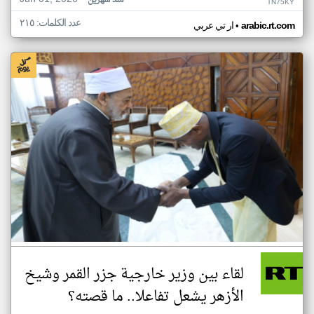
منذ شهرين
TN75KY
عدد الكلمات: ٢١٥
•
arabic.rt.com
ار تي عربي
لقاء بين وزير خارجية جزر القمر وشيخ
الأزهر يشعل تفاعلا.. ما قصته؟