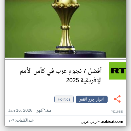
أفضل 7 نجوم عرب في كأس الأمم
الإفريقية 2025
اخبار جزر القمر
Politics
Jan 16, 2026
منذ ٦ أشهر
YD16SE
عدد الكلمات: ١٠٩
•
arabic.rt.com
ار تي عربي