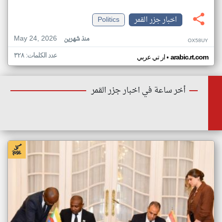
اخبار جزر القمر
Politics
May 24, 2026
منذ شهرين
OX58UY
عدد الكلمات: ٣٢٨
•
arabic.rt.com
ار تي عربي
أخر ساعة في اخبار جزر القمر