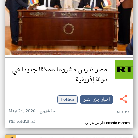
مصر تدرس مشروعا عملاقا جديدا في
دولة إفريقية
اخبار جزر القمر
Politics
May 24, 2026
منذ شهرين
NH91ES
عدد الكلمات: ٢٥٤
•
arabic.rt.com
ار تي عربي