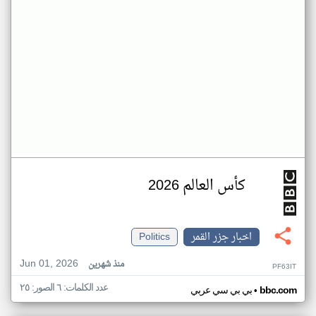
كأس العالم 2026
اخبار جزر القمر
Politics
Jun 01, 2026
منذ شهرين
PF63IT
عدد الكلمات: ٦ الصور: ٢٥
•
bbc.com
بي بي سي عربي