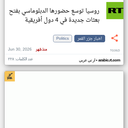
روسيا توسع حضورها الدبلوماسي بفتح
بعثات جديدة في 4 دول أفريقية
اخبار جزر القمر
Politics
Jun 30, 2026
منذ شهر
TG39ZI
عدد الكلمات: ٢٢٨
•
arabic.rt.com
ار تي عربي