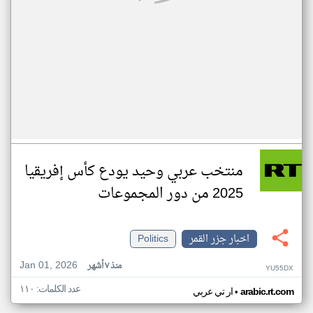
منتخب عربي وحيد يودع كأس إفريقيا
2025 من دور المجموعات
اخبار جزر القمر
Politics
Jan 01, 2026
منذ ٧ أشهر
YU55DX
عدد الكلمات: ١١٠
•
arabic.rt.com
ار تي عربي