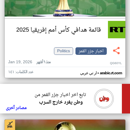
قائمة هدافي كأس أمم إفريقيا 2025
اخبار جزر القمر
Politics
Jan 19, 2026
منذ ٦ أشهر
QG60YL
عدد الكلمات: ١٤١
•
arabic.rt.com
ار تي عربي
تابع اخر اخبار جزر القمر من
وطن يغرد خارج السرب
مصادر أخرى