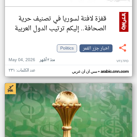
قفزة لافتة لسوريا في تصنيف حرية
الصحافة.. إليكم ترتيب الدول العربية
اخبار جزر القمر
Politics
May 04, 2026
منذ ٣ أشهر
VF17PD
عدد الكلمات: ٢٣١
•
arabic.cnn.com
سي ان ان عربي