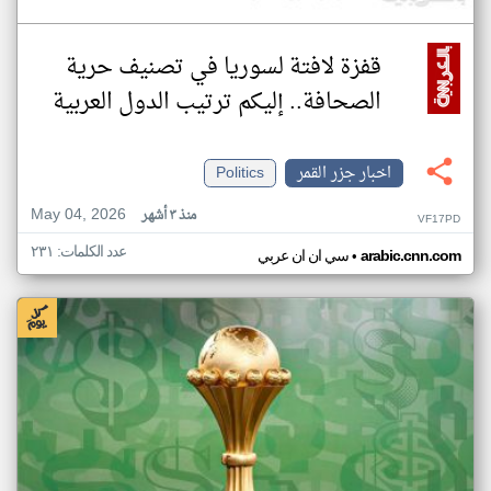
قفزة لافتة لسوريا في تصنيف حرية
الصحافة.. إليكم ترتيب الدول العربية
اخبار جزر القمر
Politics
May 04, 2026
منذ ٣ أشهر
VF17PD
عدد الكلمات: ٢٣١
•
arabic.cnn.com
سي ان ان عربي