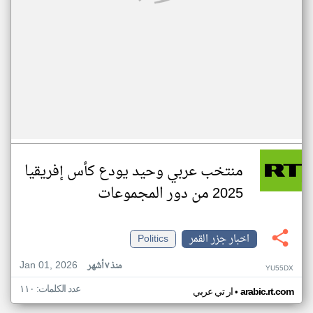
منتخب عربي وحيد يودع كأس إفريقيا
2025 من دور المجموعات
اخبار جزر القمر
Politics
Jan 01, 2026
منذ ٧ أشهر
YU55DX
عدد الكلمات: ١١٠
•
arabic.rt.com
ار تي عربي