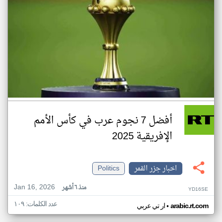
أفضل 7 نجوم عرب في كأس الأمم
الإفريقية 2025
اخبار جزر القمر
Politics
Jan 16, 2026
منذ ٦ أشهر
YD16SE
عدد الكلمات: ١٠٩
•
arabic.rt.com
ار تي عربي