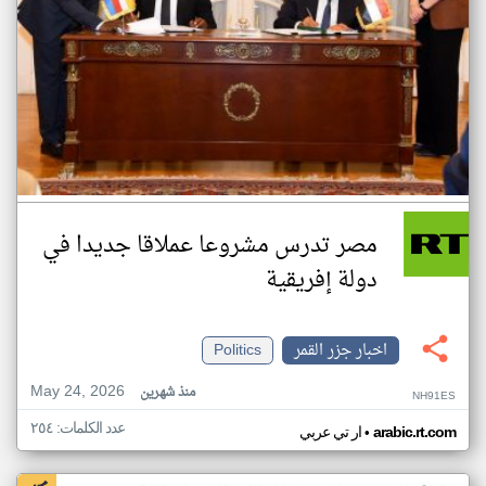
مصر تدرس مشروعا عملاقا جديدا في
دولة إفريقية
اخبار جزر القمر
Politics
May 24, 2026
منذ شهرين
NH91ES
عدد الكلمات: ٢٥٤
•
arabic.rt.com
ار تي عربي