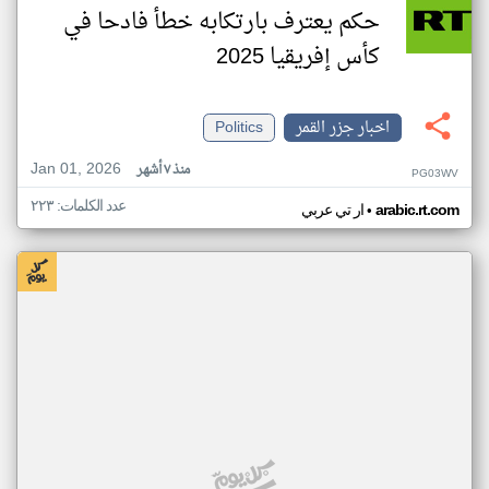
حكم يعترف بارتكابه خطأ فادحا في
كأس إفريقيا 2025
اخبار جزر القمر
Politics
Jan 01, 2026
منذ ٧ أشهر
PG03WV
عدد الكلمات: ٢٢٣
•
arabic.rt.com
ار تي عربي