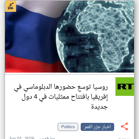
روسيا توسع حضورها الدبلوماسي في
إفريقيا بافتتاح ممثليات في 4 دول
جديدة
اخبار جزر القمر
Politics
Jun 01, 2026