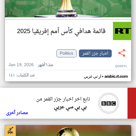
قائمة هدافي كأس أمم إفريقيا 2025
اخبار جزر القمر
Politics
Jan 19, 2026
منذ ٦ أشهر
QG60YL
عدد الكلمات: ١٤١
•
arabic.rt.com
ار تي عربي
تابع اخر اخبار جزر القمر من
بي بي سي عربي
مصادر أخرى