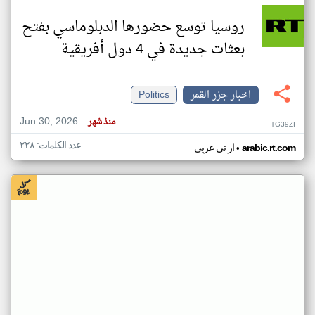
روسيا توسع حضورها الدبلوماسي بفتح
بعثات جديدة في 4 دول أفريقية
اخبار جزر القمر
Politics
Jun 30, 2026
منذ شهر
TG39ZI
عدد الكلمات: ٢٢٨
•
arabic.rt.com
ار تي عربي