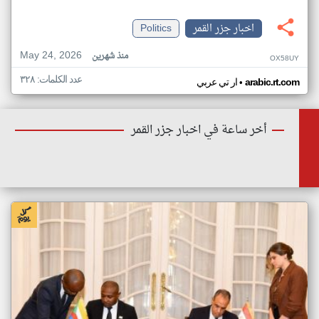
اخبار جزر القمر
Politics
May 24, 2026
منذ شهرين
OX58UY
عدد الكلمات: ٣٢٨
•
arabic.rt.com
ار تي عربي
أخر ساعة في اخبار جزر القمر