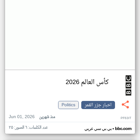
كأس العالم 2026
اخبار جزر القمر
Politics
Jun 01, 2026
منذ شهرين
PF63IT
عدد الكلمات: ٦ الصور: ٢٥
•
bbc.com
بي بي سي عربي