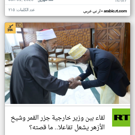
منذ شهرين
TN75KY
عدد الكلمات: ٢١٥
•
arabic.rt.com
ار تي عربي
لقاء بين وزير خارجية جزر القمر وشيخ
الأزهر يشعل تفاعلا.. ما قصته؟