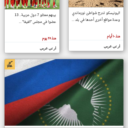
اليونيسكو تدرج شواطئ نورماندي
بينهم ممثلو 7 دول عربية.. 13
klyoum.com
وعدة مواقع أخرى أحدها في بلد ...
تغيير الدولة
عضوا في مجلس "الفيفا" ...
تعبر
مصادر الأخبار من جزر القمر
المقالات
الموجوده
اخبار جزر القمر على مدار الساعة
منذ ١٠ أيام
هنا عن
منذ ٢٥ يوم
وجهة
نظر
أهم اخبار جزر القمر العاجلة والمباشرة
ار تي عربي
كاتبيها.
ار تي عربي