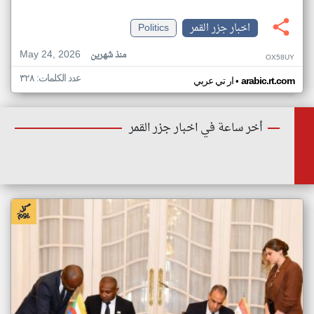
اخبار جزر القمر
Politics
May 24, 2026
منذ شهرين
OX58UY
عدد الكلمات: ٣٢٨
•
arabic.rt.com
ار تي عربي
أخر ساعة في اخبار جزر القمر