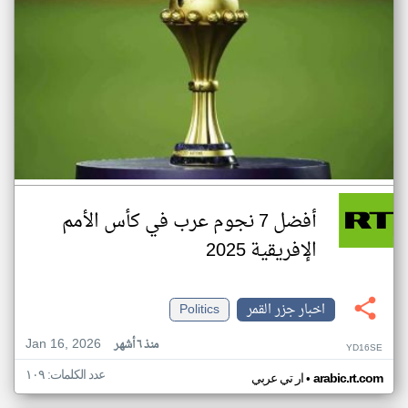
أفضل 7 نجوم عرب في كأس الأمم
الإفريقية 2025
اخبار جزر القمر
Politics
Jan 16, 2026
منذ ٦ أشهر
YD16SE
عدد الكلمات: ١٠٩
•
arabic.rt.com
ار تي عربي