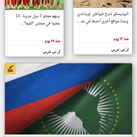
اليونيسكو تدرج شواطئ نورماندي
بينهم ممثلو 7 دول عربية.. 13
klyoum.com
وعدة مواقع أخرى أحدها في بلد ...
تغيير الدولة
عضوا في مجلس "الفيفا" ...
تعبر
مصادر الأخبار من جزر القمر
المقالات
الموجوده
اخبار جزر القمر على مدار الساعة
منذ ١٣ يوم
هنا عن
منذ ٢٨ يوم
وجهة
نظر
أهم اخبار جزر القمر العاجلة والمباشرة
ار تي عربي
كاتبيها.
ار تي عربي