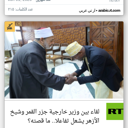
منذ شهرين
TN75KY
عدد الكلمات: ٢١٥
•
arabic.rt.com
ار تي عربي
لقاء بين وزير خارجية جزر القمر وشيخ
الأزهر يشعل تفاعلا.. ما قصته؟