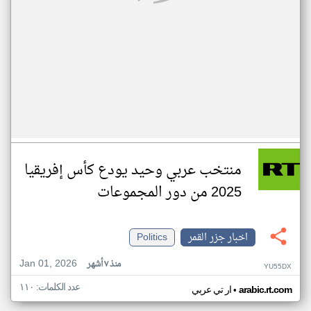
منتخب عربي وحيد يودع كأس إفريقيا
2025 من دور المجموعات
اخبار جزر القمر
Politics
Jan 01, 2026
منذ ٧ أشهر
YU55DX
عدد الكلمات: ١١٠
•
arabic.rt.com
ار تي عربي