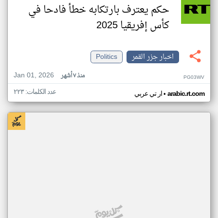
حكم يعترف بارتكابه خطأ فادحا في
كأس إفريقيا 2025
اخبار جزر القمر
Politics
Jan 01, 2026
منذ ٧ أشهر
PG03WV
عدد الكلمات: ٢٢٣
•
arabic.rt.com
ار تي عربي