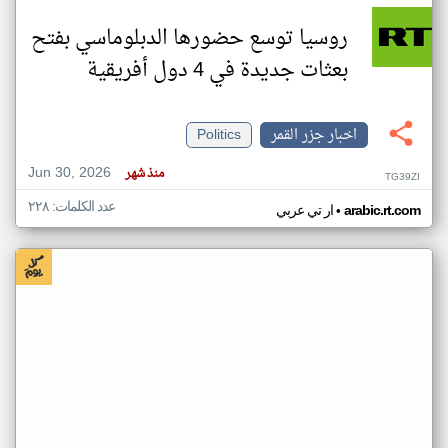
روسيا توسع حضورها الدبلوماسي بفتح
بعثات جديدة في 4 دول أفريقية
اخبار جزر القمر
Politics
Jun 30, 2026
منذ شهر
TG39ZI
عدد الكلمات: ٢٢٨
•
arabic.rt.com
ار تي عربي