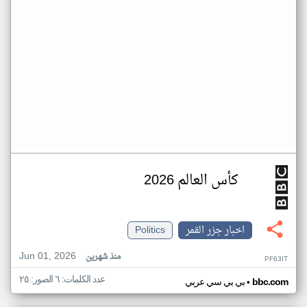
كأس العالم 2026
اخبار جزر القمر
Politics
Jun 01, 2026
منذ شهرين
PF63IT
عدد الكلمات: ٦ الصور: ٢٥
•
bbc.com
بي بي سي عربي