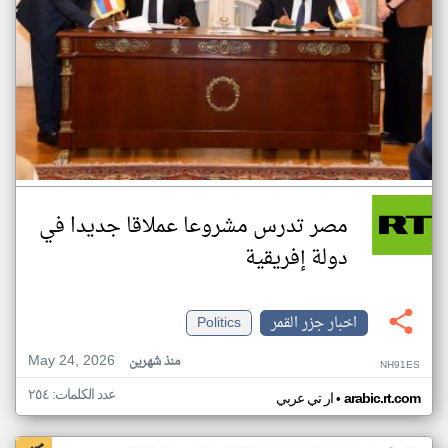
مصر تدرس مشروعا عملاقا جديدا في
دولة إفريقية
اخبار جزر القمر
Politics
May 24, 2026
منذ شهرين
NH91ES
عدد الكلمات: ٢٥٤
•
arabic.rt.com
ار تي عربي