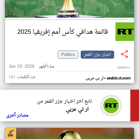
قائمة هدافي كأس أمم إفريقيا 2025
اخبار جزر القمر
Politics
Jan 19, 2026
منذ ٦ أشهر
QG60YL
عدد الكلمات: ١٤١
•
arabic.rt.com
ار تي عربي
تابع اخر اخبار جزر القمر من
ار تي عربي
مصادر أخرى