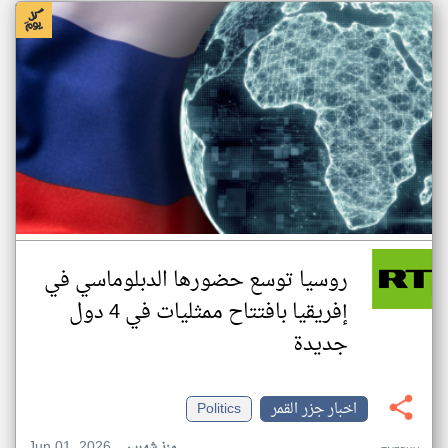
روسيا توسع حضورها الدبلوماسي في
إفريقيا بافتتاح ممثليات في 4 دول
جديدة
اخبار جزر القمر
Politics
Jun 01, 2026