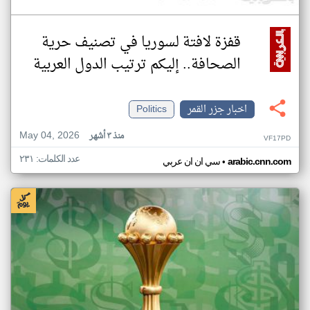
قفزة لافتة لسوريا في تصنيف حرية
الصحافة.. إليكم ترتيب الدول العربية
اخبار جزر القمر
Politics
May 04, 2026
منذ ٣ أشهر
VF17PD
عدد الكلمات: ٢٣١
•
arabic.cnn.com
سي ان ان عربي