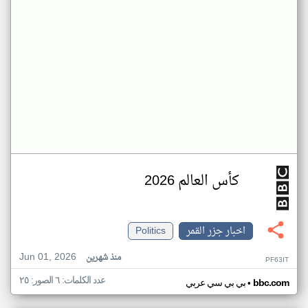
كأس العالم 2026
اخبار جزر القمر
Politics
Jun 01, 2026
منذ شهرين
PF63IT
عدد الكلمات: ٦ الصور: ٢٥
•
bbc.com
بي بي سي عربي