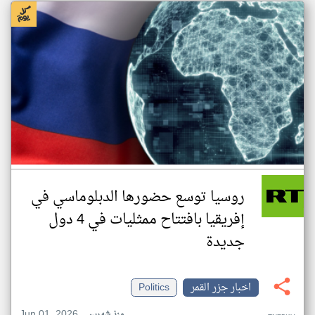
روسيا توسع حضورها الدبلوماسي في
إفريقيا بافتتاح ممثليات في 4 دول
جديدة
اخبار جزر القمر
Politics
Jun 01, 2026