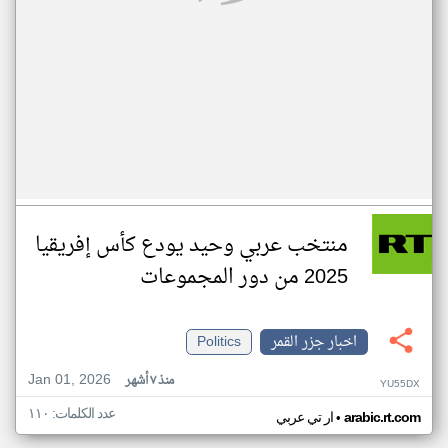
منتخب عربي وحيد يودع كأس إفريقيا
2025 من دور المجموعات
اخبار جزر القمر
Politics
Jan 01, 2026
منذ ٧ أشهر
YU55DX
عدد الكلمات: ١١٠
•
arabic.rt.com
ار تي عربي