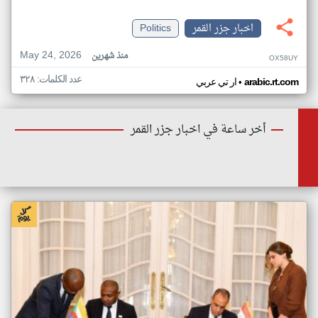
اخبار جزر القمر
Politics
May 24, 2026
منذ شهرين
OX58UY
عدد الكلمات: ٣٢٨
•
arabic.rt.com
ار تي عربي
أخر ساعة في اخبار جزر القمر