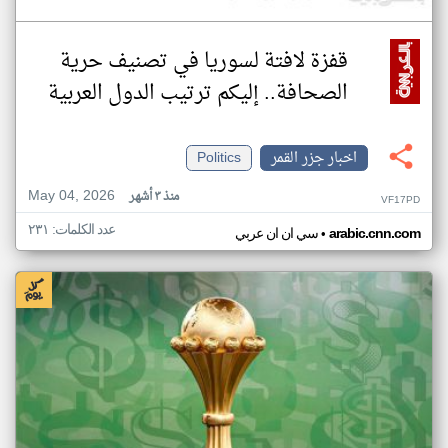
قفزة لافتة لسوريا في تصنيف حرية
الصحافة.. إليكم ترتيب الدول العربية
اخبار جزر القمر
Politics
May 04, 2026
منذ ٣ أشهر
VF17PD
عدد الكلمات: ٢٣١
•
arabic.cnn.com
سي ان ان عربي