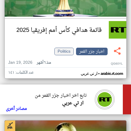
قائمة هدافي كأس أمم إفريقيا 2025
اخبار جزر القمر
Politics
Jan 19, 2026
منذ ٦ أشهر
QG60YL
عدد الكلمات: ١٤١
•
arabic.rt.com
ار تي عربي
تابع اخر اخبار جزر القمر من
ار تي عربي
مصادر أخرى