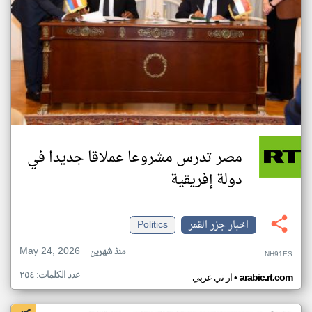
مصر تدرس مشروعا عملاقا جديدا في
دولة إفريقية
اخبار جزر القمر
Politics
May 24, 2026
منذ شهرين
NH91ES
عدد الكلمات: ٢٥٤
•
arabic.rt.com
ار تي عربي