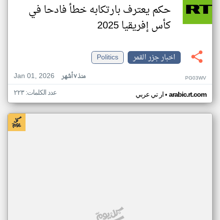
حكم يعترف بارتكابه خطأ فادحا في
كأس إفريقيا 2025
اخبار جزر القمر
Politics
Jan 01, 2026
منذ ٧ أشهر
PG03WV
عدد الكلمات: ٢٢٣
•
arabic.rt.com
ار تي عربي