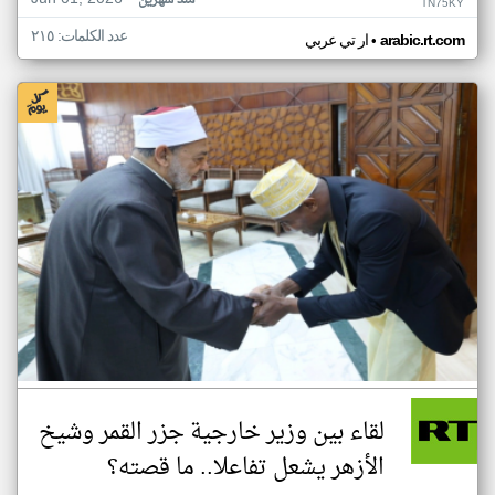
منذ شهرين
TN75KY
عدد الكلمات: ٢١٥
•
arabic.rt.com
ار تي عربي
لقاء بين وزير خارجية جزر القمر وشيخ
الأزهر يشعل تفاعلا.. ما قصته؟