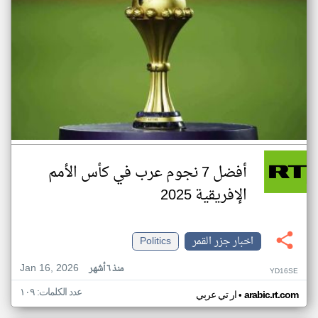
أفضل 7 نجوم عرب في كأس الأمم
الإفريقية 2025
اخبار جزر القمر
Politics
Jan 16, 2026
منذ ٦ أشهر
YD16SE
عدد الكلمات: ١٠٩
•
arabic.rt.com
ار تي عربي