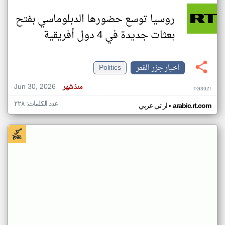
روسيا توسع حضورها الدبلوماسي بفتح
بعثات جديدة في 4 دول أفريقية
اخبار جزر القمر
Politics
Jun 30, 2026
منذ شهر
TG39ZI
عدد الكلمات: ٢٢٨
•
arabic.rt.com
ار تي عربي