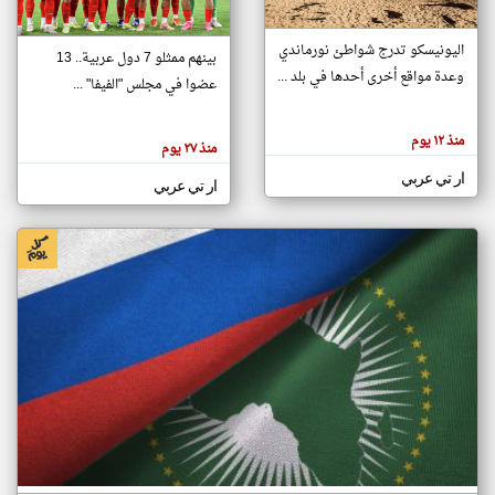
اليونيسكو تدرج شواطئ نورماندي
بينهم ممثلو 7 دول عربية.. 13
klyoum.com
وعدة مواقع أخرى أحدها في بلد ...
تغيير الدولة
عضوا في مجلس "الفيفا" ...
تعبر
مصادر الأخبار من جزر القمر
المقالات
الموجوده
اخبار جزر القمر على مدار الساعة
منذ ١٢ يوم
هنا عن
منذ ٢٧ يوم
وجهة
نظر
أهم اخبار جزر القمر العاجلة والمباشرة
ار تي عربي
كاتبيها.
ار تي عربي