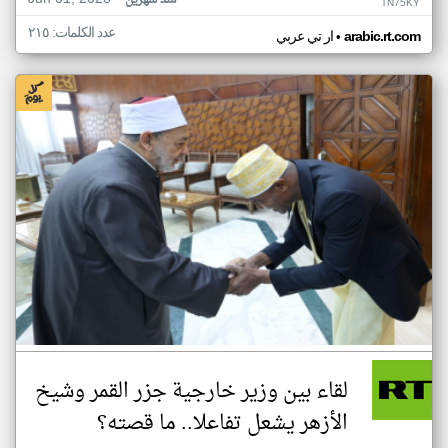
منذ شهرين
TN75KY
عدد الكلمات: ٢١٥
•
arabic.rt.com
ار تي عربي
لقاء بين وزير خارجية جزر القمر وشيخ
الأزهر يشعل تفاعلا.. ما قصته؟