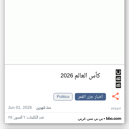
كأس العالم 2026
اخبار جزر القمر
Politics
Jun 01, 2026
منذ شهرين
PF63IT
عدد الكلمات: ٦ الصور: ٢٥
•
bbc.com
بي بي سي عربي