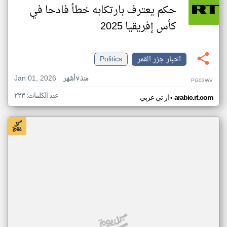
حكم يعترف بارتكابه خطأ فادحا في
كأس إفريقيا 2025
اخبار جزر القمر
Politics
Jan 01, 2026
منذ ٧ أشهر
PG03WV
عدد الكلمات: ٢٢٣
•
arabic.rt.com
ار تي عربي