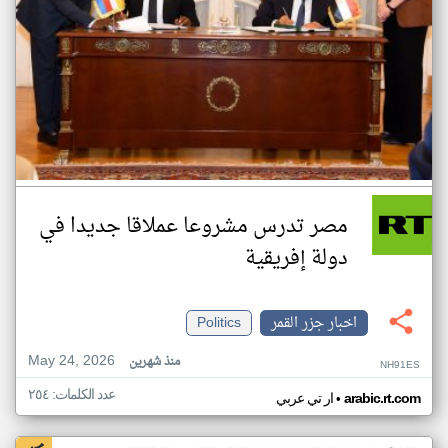
مصر تدرس مشروعا عملاقا جديدا في
دولة إفريقية
اخبار جزر القمر
Politics
May 24, 2026
منذ شهرين
NH91ES
عدد الكلمات: ٢٥٤
•
arabic.rt.com
ار تي عربي