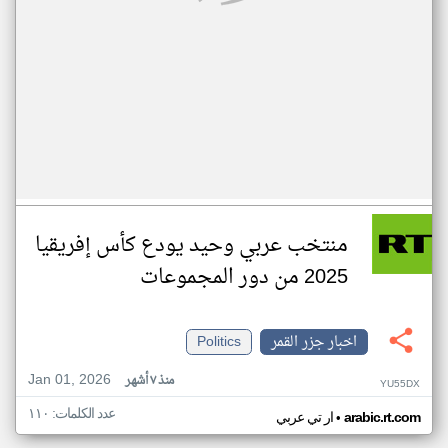
منتخب عربي وحيد يودع كأس إفريقيا
2025 من دور المجموعات
اخبار جزر القمر
Politics
Jan 01, 2026
منذ ٧ أشهر
YU55DX
عدد الكلمات: ١١٠
•
arabic.rt.com
ار تي عربي