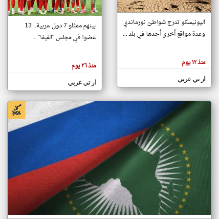
اليونيسكو تدرج شواطئ نورماندي
بينهم ممثلو 7 دول عربية.. 13
klyoum.com
وعدة مواقع أخرى أحدها في بلد ...
تغيير الدولة
عضوا في مجلس "الفيفا" ...
تعبر
مصادر الأخبار من جزر القمر
المقالات
الموجوده
اخبار جزر القمر على مدار الساعة
منذ ١٢ يوم
هنا عن
منذ ٢٦ يوم
وجهة
نظر
أهم اخبار جزر القمر العاجلة والمباشرة
ار تي عربي
كاتبيها.
ار تي عربي