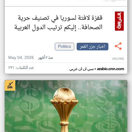
قفزة لافتة لسوريا في تصنيف حرية
الصحافة.. إليكم ترتيب الدول العربية
اخبار جزر القمر
Politics
May 04, 2026
منذ ٣ أشهر
VF17PD
عدد الكلمات: ٢٣١
•
arabic.cnn.com
سي ان ان عربي