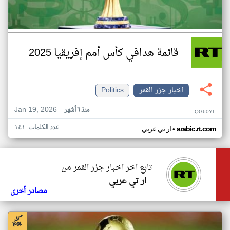
قائمة هدافي كأس أمم إفريقيا 2025
اخبار جزر القمر
Politics
Jan 19, 2026
منذ ٦ أشهر
QG60YL
عدد الكلمات: ١٤١
•
arabic.rt.com
ار تي عربي
تابع اخر اخبار جزر القمر من
ار تي عربي
مصادر أخرى