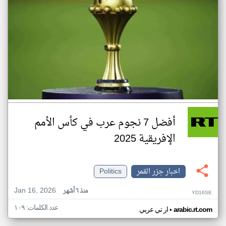
أفضل 7 نجوم عرب في كأس الأمم
الإفريقية 2025
اخبار جزر القمر
Politics
Jan 16, 2026
منذ ٦ أشهر
YD16SE
عدد الكلمات: ١٠٩
•
arabic.rt.com
ار تي عربي