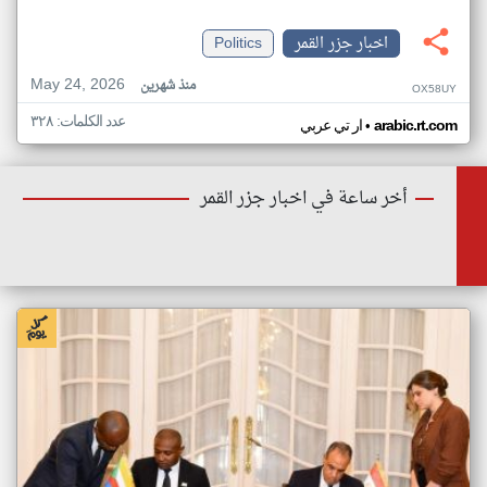
اخبار جزر القمر
Politics
May 24, 2026
منذ شهرين
OX58UY
عدد الكلمات: ٣٢٨
•
arabic.rt.com
ار تي عربي
أخر ساعة في اخبار جزر القمر