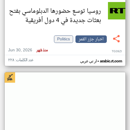
روسيا توسع حضورها الدبلوماسي بفتح
بعثات جديدة في 4 دول أفريقية
اخبار جزر القمر
Politics
Jun 30, 2026
منذ شهر
TG39ZI
عدد الكلمات: ٢٢٨
•
arabic.rt.com
ار تي عربي