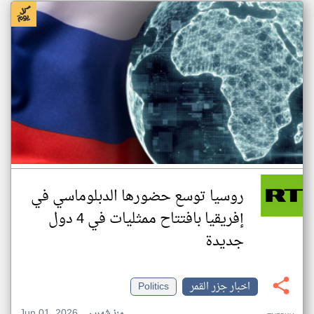
روسيا توسع حضورها الدبلوماسي في
إفريقيا بافتتاح ممثليات في 4 دول
جديدة
اخبار جزر القمر
Politics
Jun 01, 2026